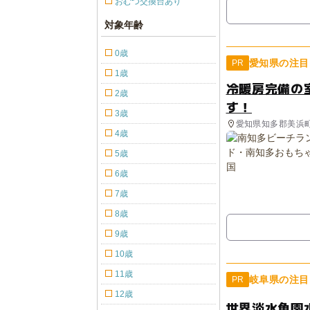
おむつ交換台あり
対象年齢
0歳
愛知県の注目
PR
1歳
冷暖房完備の
2歳
す！
3歳
愛知県知多郡美浜
4歳
5歳
6歳
7歳
8歳
9歳
10歳
11歳
岐阜県の注目
PR
12歳
世界淡水魚園