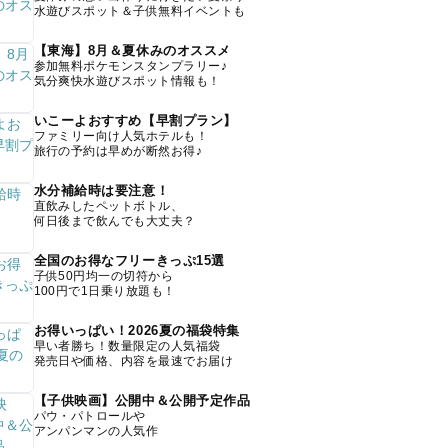
水遊びスポット＆子供無料イベントも
【東海】8月＆夏休みのオススメ
参加無料ポケモンスタンプラリー♪
気分爽快水遊びスポット情報も！
いこーよおすすめ【早割プラン】
ファミリー向け人気ホテルも！
旅行の予約は早めが断然お得♪
水分補給時は要注意！
直飲みしたペットボトル、
何日後まで飲んでも大丈夫？
全国のお得なフリーきっぷ15選
子供50円均一の切符から
100円で1日乗り放題も！
お得いっぱい！2026夏の福袋特集
早い者勝ち！数量限定の人気福袋
発売日や価格、内容を最速でお届け
【子供映画】公開中＆公開予定作品
パウ・パトロールや
アンパンマンの人気作