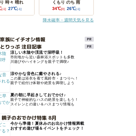
り 時々 晴れ
くもり のち 雨
℃
27℃
34℃
26℃
[-1]
[-1]
[0]
[-1]
降水確率・週間天気を見る
け家族にイチオシ情報
とりっぷ 注目記事
涼しい木陰や渓流で深呼吸！
市街地から近い森林浴スポットも多数
川遊びやハイキングを親子で満喫♪
涼やかな音色に癒やされる♪
この夏は浴衣を着て風鈴市・まつりへ！
親子で絵付け体験や絶景を満喫しよう
夏の朝に早起きしておでかけ♪
親子で神秘的なハスの絶景を楽しもう！
スイレンとの違い＆ハスまつり情報も
 親子のおでかけ特集 8月
今から準備！夏休みのお出かけ情報満載
おすすめ遊び場＆イベントをチェック！