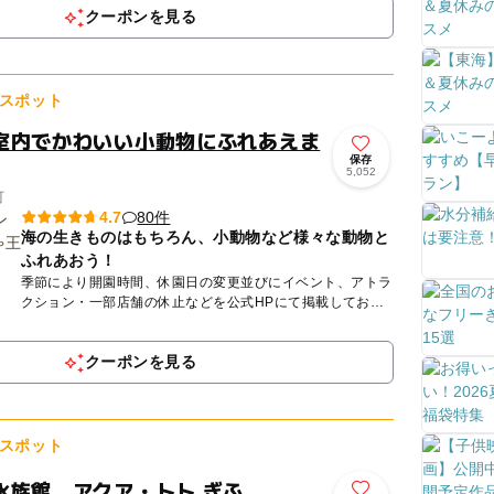
クーポンを見る
スポット
室内でかわいい小動物にふれあえま
保存
5,052
町
80件
4.7
海の生きものはもちろん、小動物など様々な動物と
ふれあおう！
季節により開園時間、休園日の変更並びにイベント、アトラ
クション・一部店舗の休止などを公式HPにて掲載しており
ます。 必ずご確認いただき、ご理解の上、ご来園ください
ますようお...
クーポンを見る
スポット
水族館 アクア・トト ぎふ