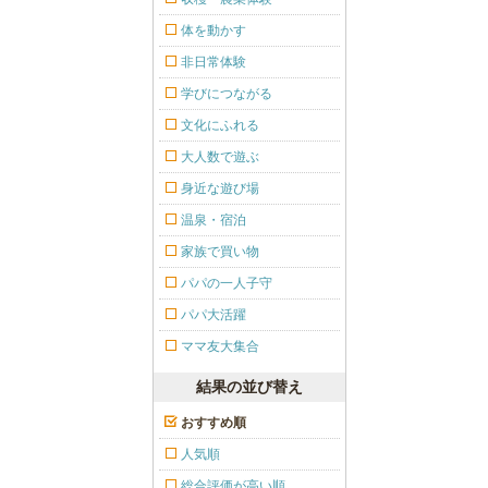
体を動かす
非日常体験
学びにつながる
文化にふれる
大人数で遊ぶ
身近な遊び場
温泉・宿泊
家族で買い物
パパの一人子守
パパ大活躍
ママ友大集合
結果の並び替え
おすすめ順
人気順
総合評価が高い順