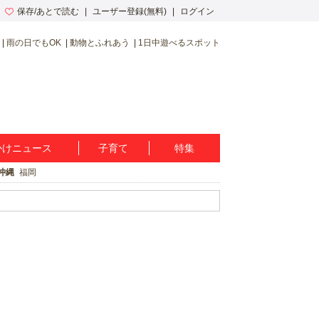
保存/あとで読む
ユーザー登録(無料)
ログイン
雨の日でもOK
動物とふれあう
1日中遊べるスポット
かけニュース
子育て
特集
沖縄
福岡