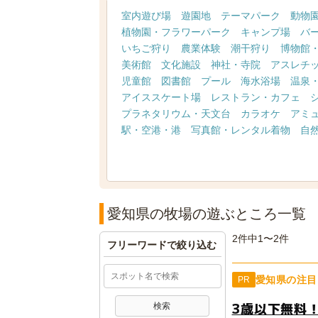
室内遊び場
遊園地
テーマパーク
動物
植物園・フラワーパーク
キャンプ場
バ
いちご狩り
農業体験
潮干狩り
博物館
美術館
文化施設
神社・寺院
アスレチ
児童館
図書館
プール
海水浴場
温泉
アイススケート場
レストラン・カフェ
プラネタリウム・天文台
カラオケ
アミ
駅・空港・港
写真館・レンタル着物
自
愛知県の牧場の遊ぶところ一覧
2件中1〜2件
フリーワードで絞り込む
愛知県の注目
PR
3歳以下無料