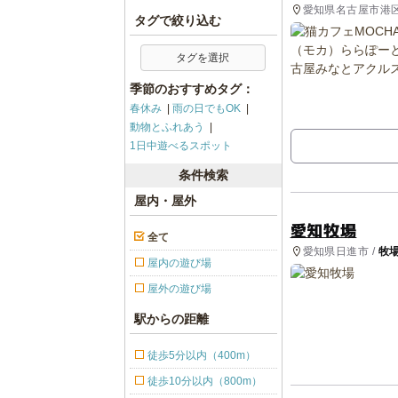
愛知県名古屋市港
タグで絞り込む
タグを選択
季節のおすすめタグ：
春休み
雨の日でもOK
動物とふれあう
1日中遊べるスポット
条件検索
屋内・屋外
愛知牧場
全て
愛知県日進市 /
牧
屋内の遊び場
屋外の遊び場
駅からの距離
徒歩5分以内（400m）
徒歩10分以内（800m）