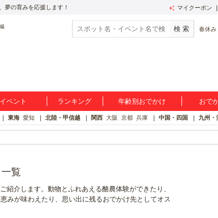
、夢の育みを応援します！
マイクーポン
春休み
イベント
ランキング
年齢別おでかけ
おで
東海
愛知
北陸・甲信越
関西
大阪
京都
兵庫
中国・四国
九州・
ト一覧
ご紹介します。動物とふれあえる酪農体験ができたり、
の恵みが味わえたり、思い出に残るおでかけ先としてオス