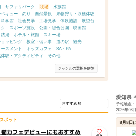
園
サファリパーク
牧場
水族館
ーベキュー
釣り
自然景観
果物狩り・収穫体験
・科学館
社会見学
工場見学
体験施設
展望台
ック
スポーツ施設
公園・総合公園
映画館
・銭湯
ホテル・旅館
スキー場
ショッピング
教室・習い事
道の駅
観光
ューズメント
キッズカフェ
SA・PA
然体験・アクティビティ
その他
ジャンルの選択を解除
愛知県
予報地点：
2026年08
スポット
8月8日(
！猫カフェデビューにもおすすめ
保存