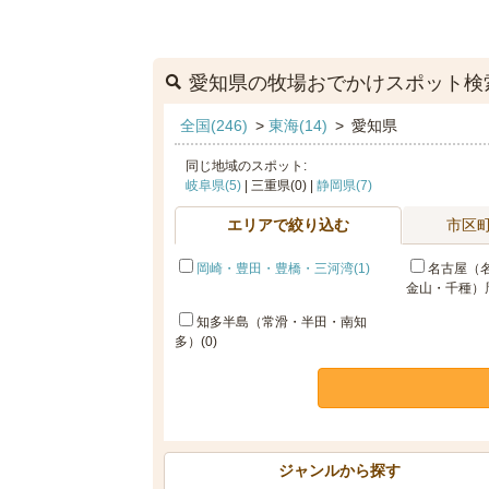
愛知県の牧場おでかけスポット検
全国(246)
>
東海(14)
>
愛知県
同じ地域のスポット:
岐阜県(5)
| 三重県(0) |
静岡県(7)
エリアで絞り込む
市区
岡崎・豊田・豊橋・三河湾(1)
名古屋（
金山・千種）周
知多半島（常滑・半田・南知
多）(0)
ジャンルから探す