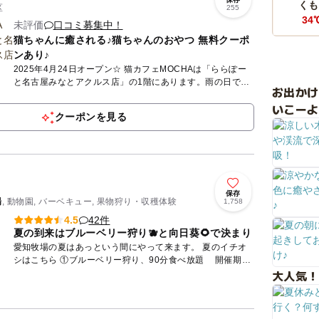
くも
区
255
34
未評価
口コミ募集中！
猫ちゃんに癒される♪猫ちゃんのおやつ 無料クーポ
ンあり♪
2025年4月24日オープン☆ 猫カフェMOCHAは「ららぽー
と名古屋みなとアクルス店」の1階にあります。雨の日でも
お出か
安心の「全天候型」屋内施設です。MOCHAが目指してい
いこーよ
る...
クーポンを見る
保存
場
, 動物園, バーベキュー, 果物狩り・収穫体験
1,758
42件
4.5
夏の到来はブルーベリー狩り🫐と向日葵🌻で決まり
愛知牧場の夏はあっという間にやって来ます。 夏のイチオ
シはこちら ①ブルーベリー狩り、90分食べ放題 開催期
大人気！
間 2025/6/14～8月中旬 料金 大人（...