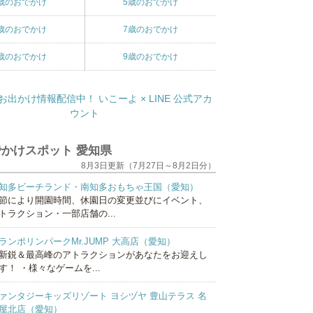
歳のおでかけ
5歳のおでかけ
歳のおでかけ
7歳のおでかけ
歳のおでかけ
9歳のおでかけ
かけスポット 愛知県
8月3日更新（7月27日～8月2日分）
知多ビーチランド・南知多おもちゃ王国（愛知）
節により開園時間、休園日の変更並びにイベント、
トラクション・一部店舗の...
ランポリンパークMr.JUMP 大高店（愛知）
新鋭＆最高峰のアトラクションがあなたをお迎えし
す！ ・様々なゲームを...
ァンタジーキッズリゾート ヨシヅヤ 豊山テラス 名
屋北店（愛知）