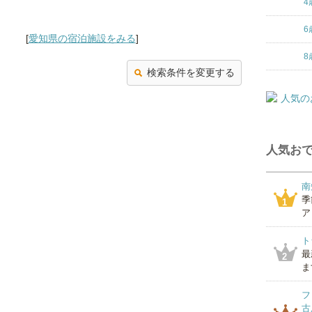
4
6
[
愛知県の宿泊施設をみる
]
8
検索条件を変更する
人気おで
南
季
1
ア
ト
最
2
ま
フ
古