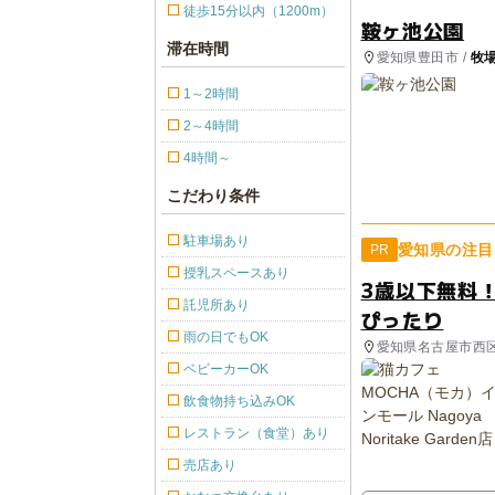
徒歩15分以内（1200m）
鞍ヶ池公園
滞在時間
愛知県豊田市 /
牧
園・総合公園
1～2時間
2～4時間
4時間～
こだわり条件
駐車場あり
愛知県の注目
PR
授乳スペースあり
3歳以下無料
託児所あり
ぴったり
雨の日でもOK
愛知県名古屋市西
ベビーカーOK
飲食物持ち込みOK
レストラン（食堂）あり
売店あり