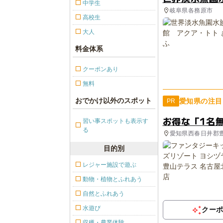
中学生
岐阜県各務原市
高校生
大人
料金体系
クーポンあり
無料
おでかけ以外のスポット
愛知県の注目
PR
お得な「1名
習い事スポットも表示す
る
愛知県西春日井郡
目的別
レジャー施設で遊ぶ
動物・植物とふれあう
自然とふれあう
水遊び
クー
収穫・農業体験