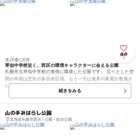
保存
0
未評価
0件
琴似中学校近く、西区の環境キャラクターに会える公園
札幌市立琴似中学校の東側に隣接した公園です。 広々とした空
間の半面は芝生の多目的広場、もう一方は遊具や東屋が整備さ
れています。小ぶりな複合遊具にはチューブ型のすべり台がつ
続きをみる
いており、年齢を問...
山の手みはらし公園
北海道札幌市西区 / 公園・総合公園