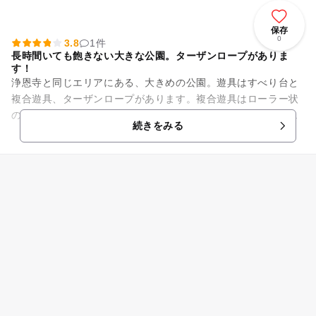
保存
0
3.8
1件
長時間いても飽きない大きな公園。ターザンロープがありま
す！
浄恩寺と同じエリアにある、大きめの公園。遊具はすべり台と
複合遊具、ターザンロープがあります。複合遊具はローラー状
のすべり台と雲梯、登り棒、見晴らし台などがセットになった
続きをみる
タイプで、遊び応え十分。と...