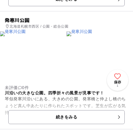
ちらもきれいに整備...
発寒川公園
北海道札幌市西区 / 公園・総合公園
保存
1
未評価
0件
川沿いの大きな公園。四季折々の風景が見事です！
琴似発寒川沿いにある、大きめの公園。発寒橋と仲よし橋のち
ょうど真ん中あたりに作られたスポットです。芝生が広がる気
持ちのいい場所で、さまざまな樹木が見られます。春は桜、秋
続きをみる
は紅葉と、四季折々の風景を...