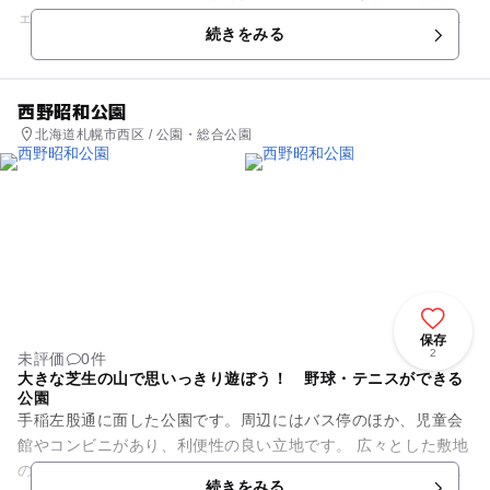
ェンスで囲まれていて車の往来が近くに感じられず安心感があ
続きをみる
ります。 園内には高...
西野昭和公園
北海道札幌市西区 / 公園・総合公園
保存
2
未評価
0件
大きな芝生の山で思いっきり遊ぼう！ 野球・テニスができる
公園
手稲左股通に面した公園です。周辺にはバス停のほか、児童会
館やコンビニがあり、利便性の良い立地です。 広々とした敷地
の大部分はテニスコート・少年野球場で占められています。ど
続きをみる