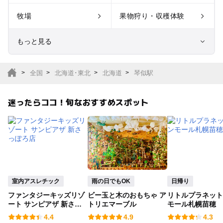
牧場
果物狩り・収穫体験
もっと見る
室内遊び場
遊園地
全国
北海道･東北
北海道
琴似駅
テーマパーク
動物園
迷ったらココ！旬なおすすめスポット
サファリパーク
植物園・フラワーパー
ク
キャンプ場
バーベキュー
釣り
自然景観
室内アスレチック
雨の日でもOK
日帰り
ファンタジーキッズリゾ
ビー玉と木のおもちゃ ア
リトルプラネット
いちご狩り
農業体験
ート サンピアザ 新さっ
トリエマーブル
モール札幌苗穂
ぽろ店
4.4
4.9
4.3