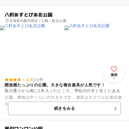
八軒あすとぴあ北公園
北海道札幌市西区 / 公園・総合公園
保存
0
3.7
1件
開放感たっぷりの公園。大きな複合遊具が人気です！
新川通りから南に1本入ったところ、琴似川のすぐ近くにある
公園。敷地は中くらいの大きさです。遊具はカラフルな複合遊
具があります。すべり台をはじめ、見晴らし台、絵柄を合わせ
続きをみる
るパズル、登り棒などが一体...
琴似ワンワン公園