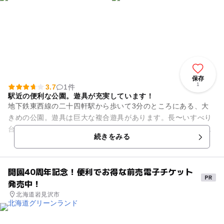
保存
1
3.7
1件
駅近の便利な公園。遊具が充実しています！
地下鉄東西線の二十四軒駅から歩いて3分のところにある、大
きめの公園。遊具は巨大な複合遊具があります。長〜いすべり
台をはじめ、見晴らし台やロッククライミング風の壁、鉄棒な
続きをみる
どがセットになったタイプで...
開園40周年記念！便利でお得な前売電子チケット
発売中！
北海道岩見沢市