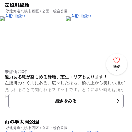
左股川緑地
北海道札幌市西区 / 公園・総合公園
保存
0
未評価
0件
迫力ある滝が楽しめる緑地。芝生エリアもあります！
左股川のすぐ北にある、広々した緑地。橋の上から美しい滝が
見られることで知られるスポットです。とくに暑い時期は滝か
らのしぶきが心地よく、子どもと一緒に楽しい時間を過ごせる
続きをみる
でしょう。 緑地内に...
山の手太陽公園
北海道札幌市西区 / 公園・総合公園