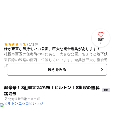
保存
3
3.7
1件
緑が豊富な気持ちいい公園。巨大な複合遊具があります！
札幌市西区の住宅街の中にある、大きな公園。ちょうど地下鉄
東西線の線路の南西に位置していいます。遊具は巨大な複合遊
具があり、子どもたちに人気です。ローラーコースターや登り
続きをみる
棒、ロッククライミング風の...
超豪華！8組最大24名様「ヒルトン」8施設の無料
宿泊券
北海道虻田郡ニセコ町