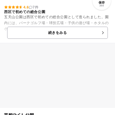
保存
364
4.6
7件
西区で初めての総合公園
五天山公園は西区で初めての総合公園として造られました。園
内には、パークゴルフ場・球技広場・子供の遊び場・ホタルの
小川・水車・散策路・テニスコートといった様々な施設があ
続きをみる
り、幅広い年代が楽しめるよう...
平和つくし公園