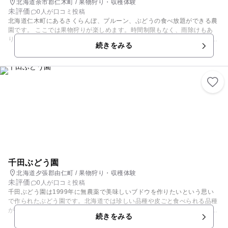
北海道余市郡仁木町 / 果物狩り・収穫体験
未評価
0人が口コミ投稿
北海道仁木町にあるさくらんぼ、プルーン、ぶどうの食べ放題ができる農
園です。 ここでは果物狩りが楽しめます。時間制限もなく、雨除けもあ
り、中学生まで無料の家族連れには嬉しい、優しい農園です。さらに、大
続きをみる
人入園料にバケツ一杯分の持ち帰りお土産付き！ お腹いっぱいで大満足
間違いなし！ 家族連れにはおすすめの場所です。くだもの狩りの情報は
ホームページから確認ができるのでチェックすることをお勧めします！ ペ
ット連れ、広い駐車場、車いすの方でも安心トイレなど、幅広い年齢層で
訪れることができる人にも自然にも優しい農園です。
千田ぶどう園
北海道夕張郡由仁町 / 果物狩り・収穫体験
未評価
0人が口コミ投稿
千田ぶどう園は1999年に無農薬で美味しいブドウを作りたいという思い
で作られたぶどう園です。北海道では珍しい品種や皮ごと食べられる品種
があったり、巨峰の黒や大粒のぶどうの赤、緑のブドウなど色とりどりの
続きをみる
品種があり、味比べを楽しみながらぶどう狩りができます。無農薬なの