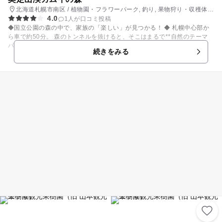
北海道札幌市南区 / 植物園・フラワーパーク, 釣り, 果物狩り・収穫体
4.0
験, いちご狩り, 自然体験・アクティビティ
1人が口コミ投稿
◆国立公園の森の中で、家族の「楽しい」が見つかる！ ◆ 札幌中心部か
ら車で約50分。 森のトンネルを抜けると、そこはまるで**自然のテーマ
パーク！** 定山渓の奥座敷に広がる「奥定山渓カムイの森」は、 東京ド
続きをみる
ーム約7個分の広さを誇る、自然の循環を体験できる施設です。 野生動物
や野鳥にも出会えるワクワクの一本道をのぼった先に、 どこか懐かしい、
癒しの大自然が広がっています。 森のパスポートでゆっくり過ごすのもよ
し、 森パスがついたセットプランでアクティブに楽しむこともできます。
【家族にうれしいポイントがいっぱい！】 🍓 **季節の果物狩り** いち
ご・さくらんぼ・ブルーベリー・りんごなど、リレー形式で旬の果物を収
穫！ スーパーにはないレアな品種や、もぎたての果実を味わえます。 🌳 *
*自然体験アクティビティ** 川遊び・魚釣り・ツリートレッキング・野遊
びなど、自然の中で体をめいっぱい動かそう！ 🛠️ **手作り体験も充実**
ジャムづくり、木工スプーン作り、自然素材のクラフト体験など、親子で
楽しめるものづくりも。 💧 **森の湧き水でリフレッシュ** すべての食
事・ドリンクに湧き水を使用。冷たい湧き水もその場でゴクゴク！ **週末
は、森の中でのびのびと** のんびり過ごすもよし、アクティブに遊ぶもよ
し！ 国立公園の中で四季折々の自然とふれあって、家族でゆっくり特別な
一日を過ごしてみませんか？