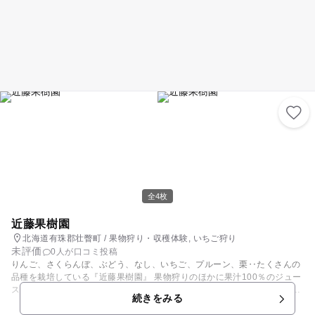
全4枚
近藤果樹園
北海道有珠郡壮瞥町 / 果物狩り・収穫体験, いちご狩り
未評価
0人が口コミ投稿
りんご、さくらんぼ、ぶどう、なし、いちご、プルーン、栗‥たくさんの
品種を栽培している『近藤果樹園』 果物狩りのほかに果汁100％のジュー
スや、オリジナルのジャムやぶどうも販売しているので、お土産にもオス
続きをみる
スメです。また施設ではジンギスカンなどの屋外での食事も可能なので、