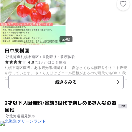
者用トイレ設備、通路は広く、低めのりんごの木を配し、幅広い人にお買
い物や収穫体験を楽しんで頂けます。「ぶどうは粒抜き」にも対応してお
り、お土産用には直売所でプロが選んだ「その時期一番美味しく、形の良
い」果物も購入できます。
全4枚
田中果樹園
北海道札幌市南区 / 果物狩り・収穫体験
4.0
1人が口コミ投稿
札幌市南区藤野にある観光果樹園です。 夏はさくらんぼ狩りやトマト販売
を行っています。 さくらんぼはビニール屋根があるので雨天でもOK！ 秋
はぶどう狩りやリンゴ・梨の販売を行っています。 さくらんぼは佐藤錦や
続きをみる
水門を中心に、ぶどうの種類も豊富でキャンベル、ノースレッド、ポート
ランド、ナイヤガラなど、赤黒緑さまざまな味わいがあるので嬉しい！ つ
ぶもぎ食べ放題なので子どもと一緒でもゆっくりそれぞれのペースで楽し
めますよ♪ 札幌市内で中心部からも近く、日帰りで収穫体験を楽しむのに
2才以下入園無料♪家族3世代で楽しめるみんなの遊
うってつけのスポットです。 札幌市内から車で40分、駐車場あり。 車椅
園地
子用のトイレ完備。 また平地のため車椅子、ベビーカーでも安心！ ホー
ムページにて果樹園オリジナルドラマを公開中！ 現在コロナ対策を行って
北海道岩見沢市
います。皆様のご理解・ご協力をお願いいたします。