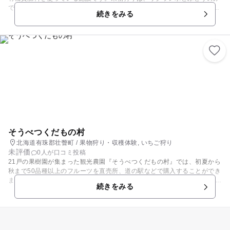
です。また果物狩りのほかに『オーナーコース』というコースがあり、１
続きをみる
シーズンリンゴまたは、梨の樹のオーナーになることができます。収穫を
独り占めできる制度なのでオススメです。 【フルーツ狩り収穫時期】 ■さ
くらんぼ：7月上旬～7月中旬（さくらんぼのみ雨天の場合も大型ハウスの
中で収穫体験が出来ます。） ■ぶどう：9月上旬～10月中旬 ※季節により
変動あり。
そうべつくだもの村
北海道有珠郡壮瞥町 / 果物狩り・収穫体験, いちご狩り
未評価
0人が口コミ投稿
21戸の果樹園が集まった観光農園『そうべつくだもの村』では、初夏から
秋まで50品種以上のフルーツを直売所、道の駅などで購入することができ
ます。 くだもの狩りの詳細については、各果樹園へお問い合わせのうえお
続きをみる
出かけください。 【くだもの狩り開園期間】 ■いちご 6月上旬～7月
上旬 ■さくらんぼ 7月上旬～8月上旬 ■プラム 8月上旬～9月上旬
■桃 8月中旬～9月中旬 ■ぶどう 9月上旬～10月中旬 ■りんご 9
月中旬～11月上旬