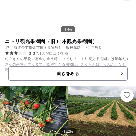
全4枚
ニトリ観光果樹園（旧 山本観光果樹園）
北海道余市郡余市町 / 果物狩り・収穫体験, いちご狩り
3.3
1人が口コミ投稿
たくさんの果物で有名な余市町。中でも『ニトリ観光果樹園』は毎年たく
さんの果物が実ります。収穫できる果物は、さくらんぼ、りんご、なし、
定番ものから変り種のブルーベリーもありますよ。 たくさん収穫して遊ん
続きをみる
だあとは、センターハウスでの食事も可能です。小さなお子様がいてもこ
ちらで食事や休憩できるのでうれしいですね。ジュースやジャムなどのお
土産販売、くだものの即売などもおこなっているので、お土産選びもでき
ますよ。 【フルーツ狩り開園期間】 ●いちご…6月末～苺がなくなり次第
終了 ●さくらんぼ…7月上旬～8月上旬 ●プラム…8月上旬～9月上旬 ●も
も…8月中旬～9月中旬 ●ぶどう…9月上旬～11月初め ●りんご…12月初め
～1月下旬(ふじほか) ●和なし…9月上旬～10月下旬 ●洋なし…9月上旬～1
1月上旬 ●プルーン…8月下旬～10月上旬 ●ネクタリン…8月末～9月上旬 ●
くるみ…10月下旬～11月下旬 ●くり…9月末～10月中旬
全12枚