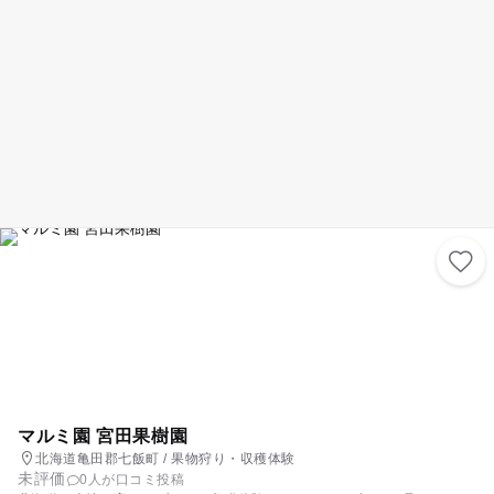
マルミ園 宮田果樹園
北海道亀田郡七飯町 / 果物狩り・収穫体験
未評価
0人が口コミ投稿