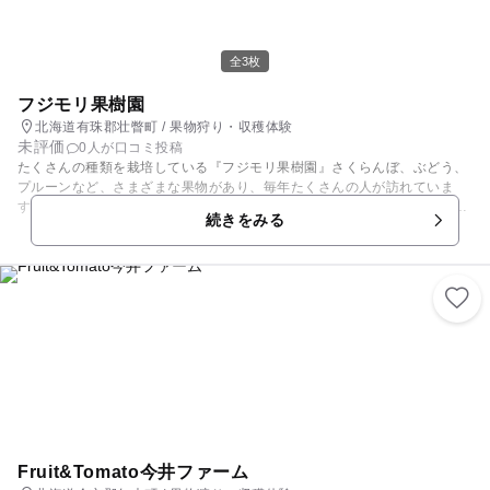
頃 ■プラム 8月上旬～8月中旬(数量が少ないため要確認) ■プルーン 9月中
旬～10月中旬(品種により異なる) ■りんご 9月中旬～11月上旬(品種により
異なる) ■ぶどう 8月下旬～10月中旬(品種により異なる) ■なし 10月中旬
全3枚
～10月下旬 【じゃむ工房 杏の樹】 直売所内にある果樹園直営のジャムと
焼菓子の工房です。 果樹園のくだものを使ったさまざまなジャムと、アッ
フジモリ果樹園
プルパイや菓子くるみを使ったパウンドケーキなど、果樹園ならではの商
北海道有珠郡壮瞥町 / 果物狩り・収穫体験
品を楽しんでいただけます。
未評価
0人が口コミ投稿
たくさんの種類を栽培している『フジモリ果樹園』さくらんぼ、ぶどう、
プルーンなど、さまざまな果物があり、毎年たくさんの人が訪れていま
す。直売所もあるので、もぎたてのフルーツをお土産にするのも、オスス
続きをみる
メです。
Fruit&Tomato今井ファーム