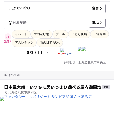
変更
ぶどう狩り
選ぶ
対象年齢
イベント
室内遊び場
プール
子ども映画
工場見学
注目！
アスレチック
雨の日でもOK
25°C
19°C
予報地点：北海道札幌市中央区
37件のスポット
日本最大級！いつでも思いっきり遊べる屋内遊園地
北海道札幌市厚別区