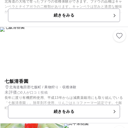
北海道の大地で育ったブドウの収穫体験ができます。ブドウの品種はキャ
ンベラとナイアガラの二種類があります。キャンベラは甘みと適度な酸味
があり濃厚です。ナイアガラは甘くて香りのよい青ブドウです。果汁が豊
続きをみる
富でそのままで食べるのはもちろんワインの原料にもなります。二つの品
種から旬な品種をご案内します。数日前に一度お電話して旬な品種等確認
していただくとスムーズに安心してご案内します。その他、さくらんぼ狩
りをいちご狩りは要問合せとなります。
七飯清香園
北海道亀田郡七飯町 / 果物狩り・収穫体験
未評価
0人が口コミ投稿
長年に渡り有機肥料使用、平成13年からは減農薬栽培にも取り組んでいる
「七飯清香園」。除草剤不使用、りんごはエコファーマー認定です。七飯
町でグリーンツーリズムを展開している農業者団体「アグリネットなな
続きをみる
え」の会員で、美味しく安全な果物を提供できるよう有機肥料を使用し、
農薬回数を抑えた「エコファーマー」や「YES!clean」に取り組んでいま
す。 地域の幼稚園児に果樹園を開放してきた経験あり。施設内は障害