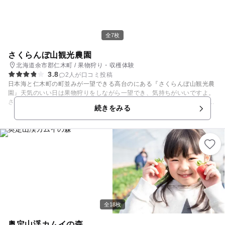
全7枚
さくらんぼ山観光農園
北海道余市郡仁木町 / 果物狩り・収穫体験
3.8
2人が口コミ投稿
日本海と仁木町の町並みが一望できる高台のにある『さくらんぼ山観光農
園』天気のいい日は果物狩りをしながら一望でき、気持ちがいいですよ。
さくらんぼ畑は全道でも屈指の広さの施設です。他にも時期によりイベン
続きをみる
トも開催されています。さくらんぼ種飛ばし大会やジンギスカン（要予
約）など開催されているので、ＨＰで確認してお出かけしてくださいね。
全18枚
奥定山渓カムイの森