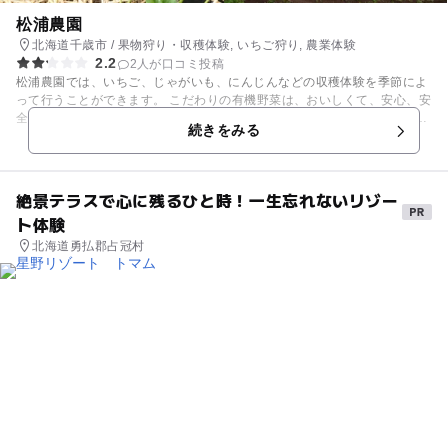
松浦農園
北海道千歳市 / 果物狩り・収穫体験, いちご狩り, 農業体験
2.2
2人が口コミ投稿
松浦農園では、いちご、じゃがいも、にんじんなどの収穫体験を季節によ
って行うことができます。 こだわりの有機野菜は、おいしくて、安心、安
全です。自分で収穫した野菜を食べるのは、お子様にとってもいい思い出
続きをみる
になりそうですね。自家製梅干し、自家製漬物、放し飼いのニワトリのた
まごなども販売されています。 また、うさぎ小屋が併設されており、お子
様が中に入り、ふれあって遊ぶこともできますよ。
絶景テラスで心に残るひと時！一生忘れないリゾー
ト体験
北海道勇払郡占冠村