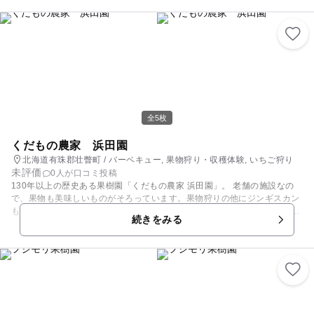
天気のいい日は家族でお出かけにピッタリですよ。
全5枚
くだもの農家 浜田園
北海道有珠郡壮瞥町 / バーベキュー, 果物狩り・収穫体験, いちご狩り
未評価
0人が口コミ投稿
130年以上の歴史ある果樹園「くだもの農家 浜田園」。 老舗の施設なの
で、果物も美味しいものがそろっています。果物狩りの他にジンギスカン
も可能なので、果物狩りの後の食事にもオススメです。園内には直売所が
続きをみる
ありジュースやジャムの他に、焼菓子の購入も可能なので、お土産にもオ
ススメですよ。6月から11月下旬が収穫時期予定なので、HPなどで確認し
て、お出かけして下さい。 【くだもの店頭販売カレンダー】 ■いちご 6月
中旬～7月上旬 ■さくらんぼ 7月上旬～7月下旬 ■プラム 8月上旬～9月中旬
■プルーン 9月初旬～10月中旬 ■りんご 9月中旬～翌年2月 ■ぶどう 9月上
旬～10月中旬 ■なし 10月中旬～10月下旬 ■くり 10月中旬～10月下旬
【くだもの狩りカレンダー】 ■いちご 6月中旬～6月末頃 ■さくらんぼ 7月
上旬～8月上旬頃（品種により異なる） ■ブルーベリー 7月下旬～8月下旬