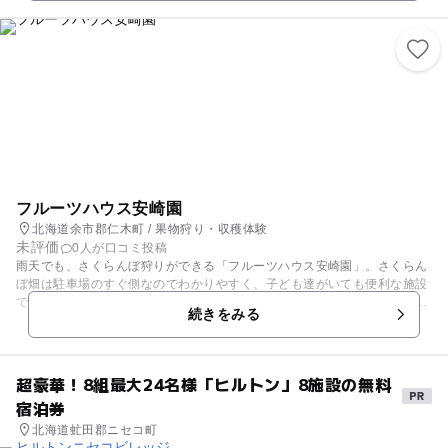
で、ハウスの中をカエルがうろうろしていることも。そんな環境で育てら
れたお子さんにも安心して食べさせることができるぶどう園で秋の味覚を
楽しんでみてはいかがでしょうか?
フルーツハウス安崎園
北海道余市郡仁木町 / 果物狩り・収穫体験
未評価
0人が口コミ投稿
雨天でも、さくらんぼ狩りができる「フルーツハウス安崎園」。さくらん
ぼ畑は駐車場のすぐ側なのでわかりやすく、子ども達がいても便利な施設
です。初夏から秋にかけてさまざまなフルーツが栽培されており、時期に
続きをみる
よってぶどうや、ナシ、プルーンもありますよ。 収穫時期は8月上旬頃か
ら10月下旬予定なので、公式サイトなどで確認してお出かけしてください
ね。
超豪華！8組最大24名様「ヒルトン」8施設の無料
宿泊券
北海道虻田郡ニセコ町