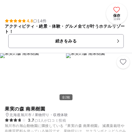
保存
1199
4.8
14件
アクティビティ・絶景・体験・グルメ全てが叶うホテルリゾー
ト！
続きをみる
全2枚
果実の森 南果樹園
北海道旭川市 / 果物狩り・収穫体験
3.7
1人が口コミ投稿
旭川市の旭山動物園に隣接している『果実の森 南果樹園』 減農薬栽培や
有機質肥料を使っている施設です。果物狩りは、サクランボとぶどうのみ