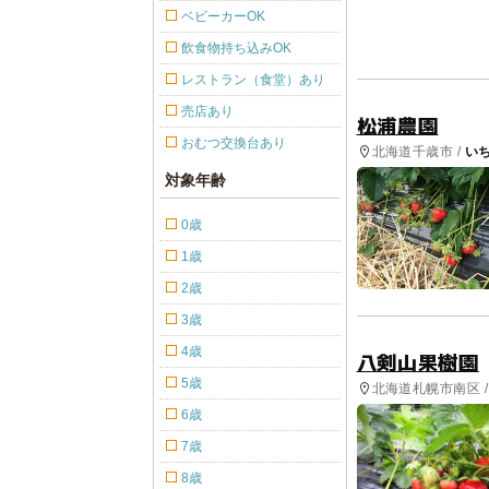
ベビーカーOK
飲食物持ち込みOK
レストラン（食堂）あり
売店あり
松浦農園
おむつ交換台あり
北海道千歳市 /
い
対象年齢
0歳
1歳
2歳
3歳
4歳
八剣山果樹園
5歳
北海道札幌市南区 
り・収穫体験
6歳
7歳
8歳