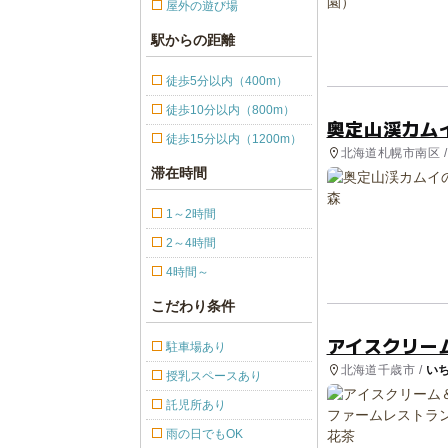
屋外の遊び場
駅からの距離
徒歩5分以内（400m）
徒歩10分以内（800m）
奥定山渓カム
徒歩15分以内（1200m）
北海道札幌市南区 
り・収穫体験, 自
滞在時間
1～2時間
2～4時間
4時間～
こだわり条件
アイスクリー
駐車場あり
北海道千歳市 /
い
授乳スペースあり
託児所あり
雨の日でもOK