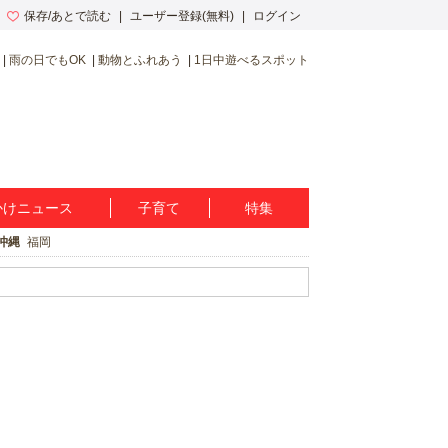
保存/あとで読む
ユーザー登録(無料)
ログイン
雨の日でもOK
動物とふれあう
1日中遊べるスポット
かけニュース
子育て
特集
沖縄
福岡