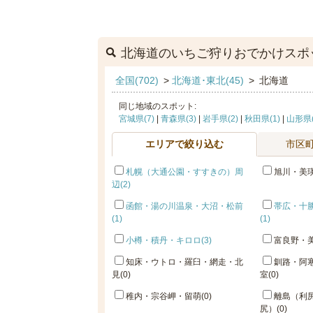
北海道のいちご狩りおでかけスポ
全国(702)
>
北海道･東北(45)
>
北海道
同じ地域のスポット:
宮城県(7)
|
青森県(3)
|
岩手県(2)
|
秋田県(1)
|
山形県(
エリアで絞り込む
市区
札幌（大通公園・すすきの）周
旭川・美瑛
辺(2)
函館・湯の川温泉・大沼・松前
帯広・十
(1)
(1)
小樽・積丹・キロロ(3)
富良野・美
知床・ウトロ・羅臼・網走・北
釧路・阿
見(0)
室(0)
稚内・宗谷岬・留萌(0)
離島（利
尻）(0)