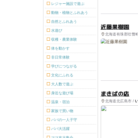
レジャー施設で遊ぶ
動物・植物とふれあう
自然とふれあう
近藤果樹園
水遊び
北海道有珠郡壮瞥町
収穫・農業体験
体を動かす
非日常体験
学びにつながる
文化にふれる
大人数で遊ぶ
まきばの店
身近な遊び場
北海道北広島市 /
温泉・宿泊
家族で買い物
パパの一人子守
パパ大活躍
ママ友大集合