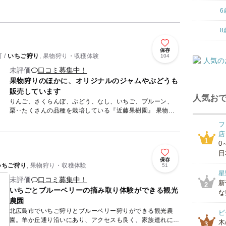
事...
6
8
保存
 /
いちご狩り
, 果物狩り・収穫体験
104
未評価
口コミ募集中！
果物狩りのほかに、オリジナルのジャムやぶどうも
販売しています
人気おで
りんご、さくらんぼ、ぶどう、なし、いちご、プルーン、
栗‥たくさんの品種を栽培している『近藤果樹園』 果物狩
りのほかに果汁100％のジュースや、オリジナルのジャ...
フ
店
1
0
日
保存
いちご狩り
, 果物狩り・収穫体験
51
星
未評価
口コミ募集中！
新
2
いちごとブルーベリーの摘み取り体験ができる観光
な
農園
北広島市でいちご狩りとブルーベリー狩りができる観光農
ビ
園。羊か丘通り沿いにあり、アクセスも良く、家族連れに大
木
3