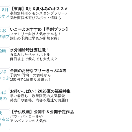
【東海】8月＆夏休みのオススメ
参加無料ポケモンスタンプラリー♪
気分爽快水遊びスポット情報も！
いこーよおすすめ【早割プラン】
ファミリー向け人気ホテルも！
旅行の予約は早めが断然お得♪
水分補給時は要注意！
直飲みしたペットボトル、
何日後まで飲んでも大丈夫？
全国のお得なフリーきっぷ15選
子供50円均一の切符から
100円で1日乗り放題も！
お得いっぱい！2026夏の福袋特集
早い者勝ち！数量限定の人気福袋
発売日や価格、内容を最速でお届け
【子供映画】公開中＆公開予定作品
パウ・パトロールや
アンパンマンの人気作