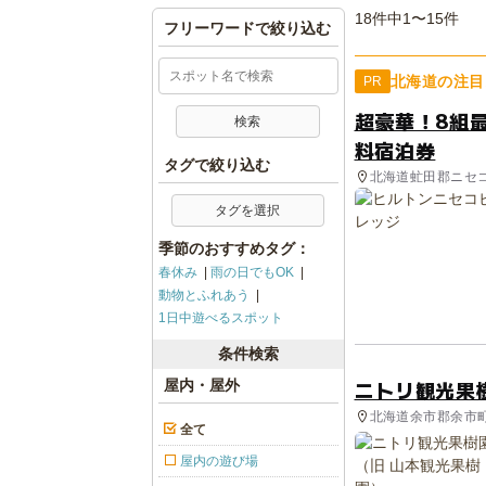
18件中1〜15件
フリーワードで絞り込む
北海道の注目
PR
超豪華！8組
料宿泊券
タグで絞り込む
北海道虻田郡ニセ
タグを選択
季節のおすすめタグ：
春休み
雨の日でもOK
動物とふれあう
1日中遊べるスポット
条件検索
ニトリ観光果
屋内・屋外
北海道余市郡余市町
全て
屋内の遊び場