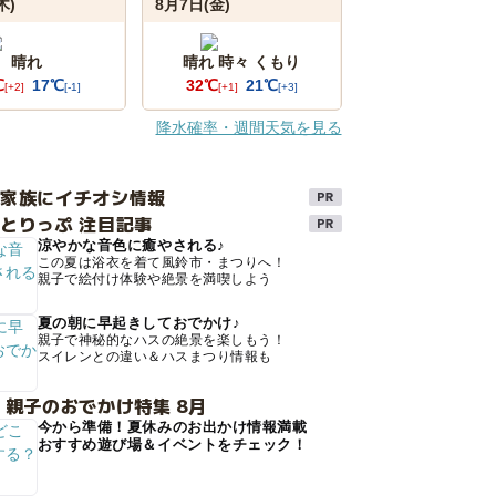
木)
8月7日(金)
晴れ
晴れ 時々 くもり
℃
17℃
32℃
21℃
[+2]
[-1]
[+1]
[+3]
降水確率・週間天気を見る
け家族にイチオシ情報
とりっぷ 注目記事
涼やかな音色に癒やされる♪
この夏は浴衣を着て風鈴市・まつりへ！
親子で絵付け体験や絶景を満喫しよう
夏の朝に早起きしておでかけ♪
親子で神秘的なハスの絶景を楽しもう！
スイレンとの違い＆ハスまつり情報も
 親子のおでかけ特集 8月
今から準備！夏休みのお出かけ情報満載
おすすめ遊び場＆イベントをチェック！