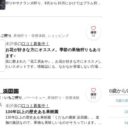
狩りやサクランボ狩り、8月から10月にかけてはプラム狩り
やじゃがいも・とうきび収穫体験を楽しむことができます。
また、バー...
保存
ちご狩り
, 果物狩り・収穫体験, ショッピング
39
未評価
口コミ募集中！
お花が好きな方にオススメ。季節の果物狩りもあり
ます♪
花に囲まれた『花工房あや』。お花が好きな方にオススメし
たいスポットです。情報誌にも、なかなか登場しない穴場な
のでオススメです。施設内は、たくさんの花がキレイに手入
れされていま...
 浜田園
0歳から
保存
 /
いちご狩り
, バーベキュー, 果物狩り・収穫体験
272
0歳の
未評価
口コミ募集中！
130年以上の歴史ある果樹園
2
130年以上の歴史ある果樹園「くだもの農家 浜田園」。 老
舗の施設なので、果物も美味しいものがそろっています。果
4
物狩りの他にジンギスカンも可能なので、果物狩りの後の食