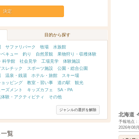
決定
目的から探す
園
サファリパーク
牧場
水族館
ーベキュー
釣り
自然景観
果物狩り・収穫体験
・科学館
社会見学
工場見学
体験施設
アスレチック
スポーツ施設
公園・総合公園
場
温泉・銭湯
ホテル・旅館
スキー場
ショッピング
教室・習い事
道の駅
観光
ューズメント
キッズカフェ
SA・PA
然体験・アクティビティ
その他
ジャンルの選択を解除
北海道
予報地点：
2026年08
ろ一覧