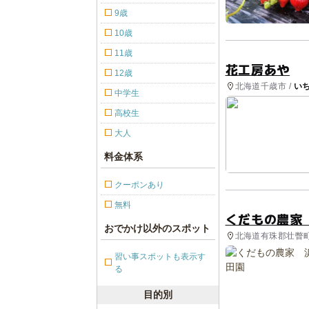
9歳
10歳
11歳
花工房あや
12歳
北海道千歳市 /
い
中学生
高校生
大人
料金体系
クーポンあり
無料
くだもの農家
おでかけ以外のスポット
北海道有珠郡壮瞥町
習い事スポットも表示す
る
目的別