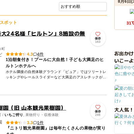
8月6日(
スポット
31
最大24名様「ヒルトン」8施設の無
保存
163
コ町
お出か
4件
4.3
いこーよ
1泊朝食付き！プールに大自然！子ども大満足のヒ
ルトンホテルへ
ホテル隣接の自然体験グラウンド「ピュア」ではツリートレ
ッキングやレールスライダーなど大満足のアスレチックが遊
び放題！ ホテル周辺では、ラフティング・ジップライン・
乗馬体験・...
樹園（旧 山本観光果樹園）
大人気！
保存
 /
いちご狩り
, 果物狩り・収穫体験
246
1件
3.3
『ニトリ観光果樹園』は毎年たくさんの果物が実り