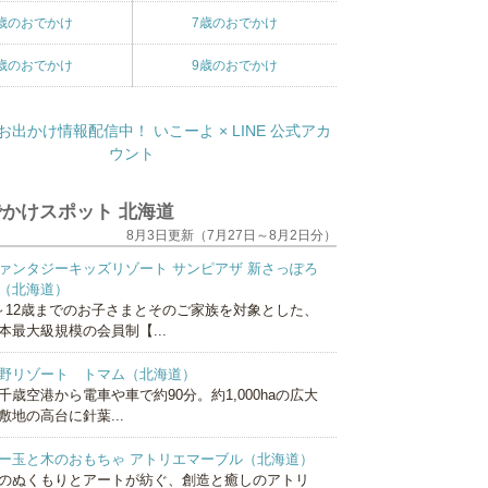
歳のおでかけ
7歳のおでかけ
歳のおでかけ
9歳のおでかけ
かけスポット 北海道
8月3日更新（7月27日～8月2日分）
ァンタジーキッズリゾート サンピアザ 新さっぽろ
（北海道）
～12歳までのお子さまとそのご家族を対象とした、
本最大級規模の会員制【...
野リゾート トマム（北海道）
千歳空港から電車や車で約90分。約1,000haの広大
敷地の高台に針葉...
ー玉と木のおもちゃ アトリエマーブル（北海道）
のぬくもりとアートが紡ぐ、創造と癒しのアトリ