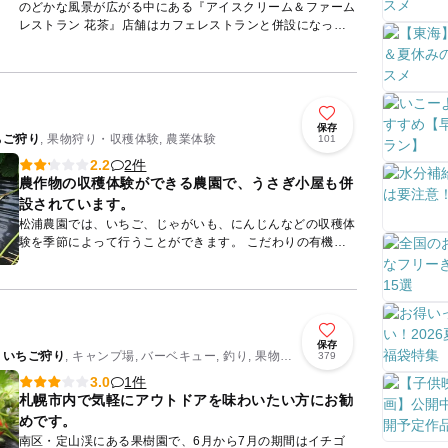
のどかな風景が広がる中にある『アイスクリーム＆ファーム
レストラン 花茶』店舗はカフェレストランと併設になって
いて、農園で採れた旬の野菜や、果物使用したアイスクリー
ムは絶品で毎...
保存
ちご狩り
, 果物狩り・収穫体験, 農業体験
101
2件
2.2
農作物の収穫体験ができる農園で、うさぎ小屋も併
設されています。
松浦農園では、いちご、じゃがいも、にんじんなどの収穫体
験を季節によって行うことができます。 こだわりの有機野
菜は、おいしくて、安心、安全です。自分で収穫した野菜を
食べ...
保存
/
いちご狩り
, キャンプ場, バーベキュー, 釣り, 果物狩
379
1件
3.0
札幌市内で気軽にアウトドアを味わいたい方にお勧
めです。
南区・定山渓にある果樹園で、6月から7月の期間はイチゴ