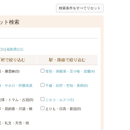
検索条件をすべてリセット
ット検索
3)
|
福島県(11)
町村で絞り込む
駅・路線で絞り込む
・層雲峡(0)
登別・洞爺湖・苫小牧・室蘭(4)
勝・サホロ・狩勝高原
千歳・石狩・空知・美唄(6)
瑛・トマム・占冠(0)
ニセコ・ルスツ(1)
寒・屈斜路・川湯・根
えりも・日高・新冠(0)
尻・礼文・天売・焼