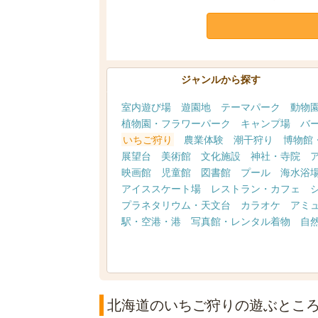
ジャンルから探す
室内遊び場
遊園地
テーマパーク
動物
植物園・フラワーパーク
キャンプ場
バ
いちご狩り
農業体験
潮干狩り
博物館
展望台
美術館
文化施設
神社・寺院
映画館
児童館
図書館
プール
海水浴
アイススケート場
レストラン・カフェ
プラネタリウム・天文台
カラオケ
アミ
駅・空港・港
写真館・レンタル着物
自
北海道のいちご狩りの遊ぶとこ