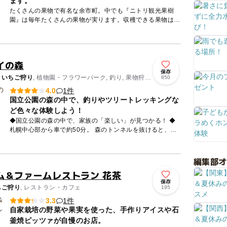
ます。
たくさんの果物で有名な余市町。中でも『ニトリ観光果樹
園』は毎年たくさんの果物が実ります。収穫できる果物は、
さくらんぼ、りんご、なし、定番ものから変り種のブルーベ
リーもあります...
イの森
保存
/
いちご狩り
, 植物園・フラワーパーク, 釣り, 果物狩
850
然体験・アクティビティ
1件
4.0
国立公園の森の中で、釣りやツリートレッキングな
ど色々な体験しよう！
◆国立公園の森の中で、家族の「楽しい」が見つかる！ ◆
札幌中心部から車で約50分。 森のトンネルを抜けると、そ
こはまるで**自然のテーマパーク！** 定山...
編集部
ム＆ファームレストラン 花茶
保存
ちご狩り
, レストラン・カフェ
195
1件
3.3
自家栽培の野菜や果実を使った、手作りアイスや石
釜焼ピッツァが自慢のお店。