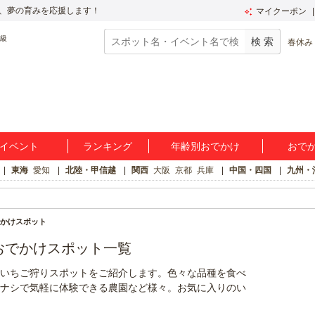
、夢の育みを応援します！
マイクーポン
春休み
イベント
ランキング
年齢別おでかけ
おで
東海
愛知
北陸・甲信越
関西
大阪
京都
兵庫
中国・四国
九州・
かけスポット
のおでかけスポット一覧
いちご狩りスポットをご紹介します。色々な品種を食べ
ナシで気軽に体験できる農園など様々。お気に入りのい