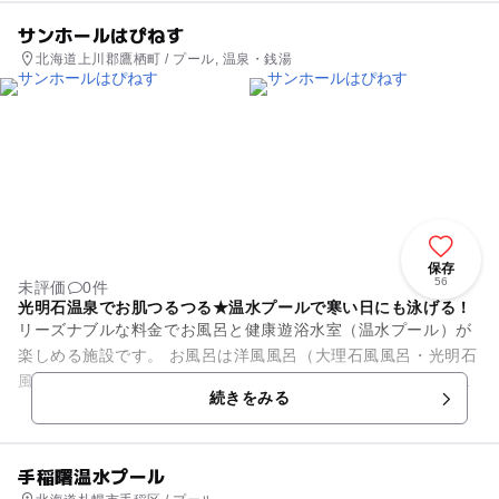
サンホールはぴねす
北海道上川郡鷹栖町 / プール, 温泉・銭湯
保存
56
未評価
0件
光明石温泉でお肌つるつる★温水プールで寒い日にも泳げる！
リーズナブルな料金でお風呂と健康遊浴水室（温水プール）が
楽しめる施設です。 お風呂は洋風風呂（大理石風風呂・光明石
風呂・サウナ）と和風風呂（ひのき風呂・光明石風呂・サウ
続きをみる
ナ）の2種類。 一...
手稲曙温水プール