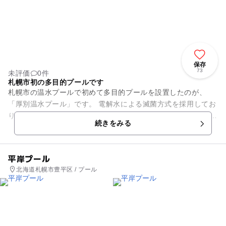
保存
73
未評価
0件
札幌市初の多目的プールです
札幌市の温水プールで初めて多目的プールを設置したのが、
「厚別温水プール」です。 電解水による滅菌方式を採用してお
り衛生面は万全です。 一般的な25メートルプールの他に子ども
続きをみる
用プールが整備...
平岸プール
北海道札幌市豊平区 / プール