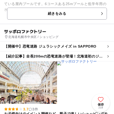
ている屋内プールです。6コースある25mプールと低学年用の
水深70cmのプールや幼児用の水深40cmのプールがあります。
続きをみる
3つのプールで発達...
サッポロファクトリー
北海道札幌市中央区 / ショッピング
【開催中】恐竜迷路 ジュラシックメイズ in SAPPORO
【紹介記事】全長200mの恐竜迷路が登場！北海道初のジュ
ラシックメイズがサッポロファクトリーで
保存
218
3.7
3件
お子様向けのイベント開催など、親子で楽しいショッピングモ