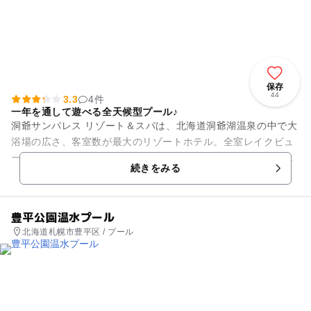
保存
44
3.3
4件
一年を通して遊べる全天候型プール♪
洞爺サンパレス リゾート＆スパは、北海道洞爺湖温泉の中で大
浴場の広さ、客室数が最大のリゾートホテル。全室レイクビュ
ーで絶景を望めます。施設の中にあるWater landは日帰りで利
続きをみる
用できる全天候...
豊平公園温水プール
北海道札幌市豊平区 / プール