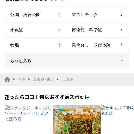
公園・総合公園
アスレチック
水族館
博物館・科学館
牧場
果物狩り・収穫体験
もっと見る
室内遊び場
遊園地
全国
北海道･東北
北海道
テーマパーク
動物園
迷ったらココ！旬なおすすめスポット
サファリパーク
植物園・フラワーパー
ク
キャンプ場
バーベキュー