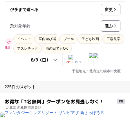
変更
夜まで遊べる
選ぶ
対象年齢
イベント
室内遊び場
プール
子ども映画
工場見学
注目！
アスレチック
雨の日でもOK
26°C
19°C
予報地点：北海道札幌市中央区
225件のスポット
お得な「1名無料」クーポンをお見逃しなく！
北海道札幌市厚別区