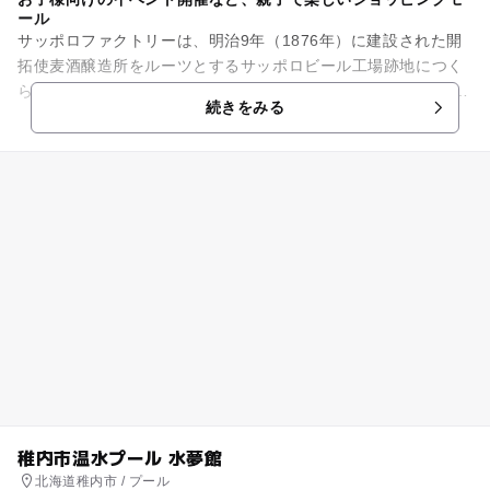
ール
サッポロファクトリーは、明治9年（1876年）に建設された開
拓使麦酒醸造所をルーツとするサッポロビール工場跡地につく
られた大型複合商業施設です。 工場時代のレンガ建築や巨大ア
続きをみる
トリウムなど7棟に...
稚内市温水プール 水夢館
北海道稚内市 / プール