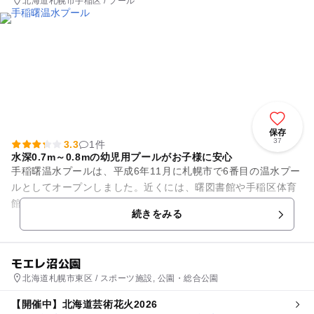
北海道札幌市手稲区 / プール
保存
37
3.3
1件
水深0.7m～0.8mの幼児用プールがお子様に安心
手稲曙温水プールは、平成6年11月に札幌市で6番目の温水プー
ルとしてオープンしました。近くには、曙図書館や手稲区体育
館もあります。売店や自動販売機、水深0.7m～0.8mの幼児用
続きをみる
プールも用意され...
モエレ沼公園
北海道札幌市東区 / スポーツ施設, 公園・総合公園
【開催中】北海道芸術花火2026