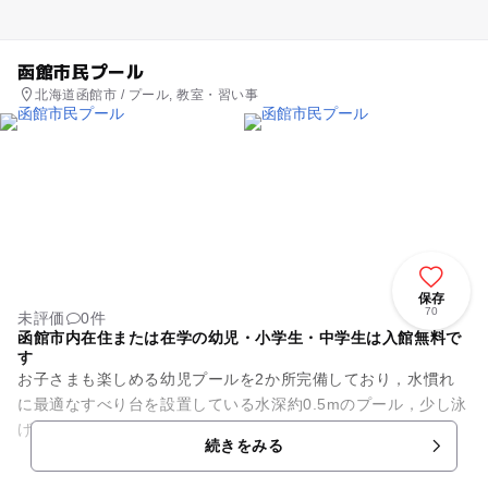
函館市民プール
北海道函館市 / プール, 教室・習い事
保存
70
未評価
0件
函館市内在住または在学の幼児・小学生・中学生は入館無料で
す
お子さまも楽しめる幼児プールを2か所完備しており，水慣れ
に最適なすべり台を設置している水深約0.5mのプール，少し泳
げるようになったお子さんには，長さ15m，水深1.0～1.1mの
続きをみる
プールがありま...