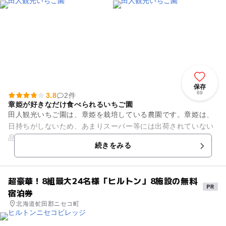
保存
69
3.8
2件
章姫が好きなだけ食べられるいちご園
田人観光いちご園は、章姫を栽培している農園です。章姫は、
日持ちがしないため、あまりスーパー等には出荷されていない
品種ですが、甘みが強く酸味が抑えられ非常に美味いいちごで
続きをみる
す。長さ80mあるビニール...
超豪華！8組最大24名様「ヒルトン」8施設の無料
宿泊券
北海道虻田郡ニセコ町