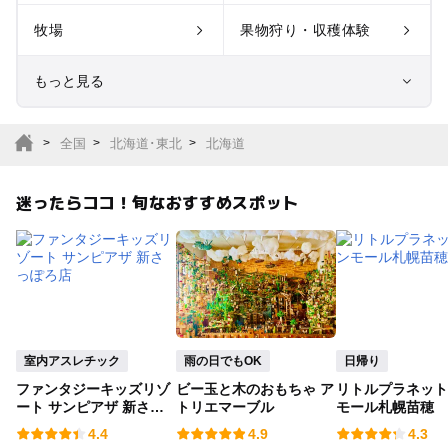
牧場
果物狩り・収穫体験
もっと見る
室内遊び場
遊園地
全国
北海道･東北
北海道
テーマパーク
動物園
迷ったらココ！旬なおすすめスポット
サファリパーク
植物園・フラワーパー
ク
キャンプ場
バーベキュー
釣り
自然景観
室内アスレチック
雨の日でもOK
日帰り
ファンタジーキッズリゾ
ビー玉と木のおもちゃ ア
リトルプラネット
いちご狩り
農業体験
ート サンピアザ 新さっ
トリエマーブル
モール札幌苗穂
ぽろ店
4.4
4.9
4.3