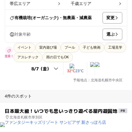
帯広エリア
千歳エリア
変更
有機栽培(オーガニック)・無農薬・減農薬
選ぶ
対象年齢
イベント
室内遊び場
プール
子ども映画
工場見学
注目！
アスレチック
雨の日でもOK
32°C
23°C
予報地点：北海道札幌市中央区
4件のスポット
日本最大級！いつでも思いっきり遊べる屋内遊園地
北海道札幌市厚別区