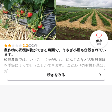
保存
101
2.2
2件
農作物の収穫体験ができる農園で、うさぎ小屋も併設されてい
ます。
松浦農園では、いちご、じゃがいも、にんじんなどの収穫体験
を季節によって行うことができます。 こだわりの有機野菜は、
おいしくて、安心、安全です。自分で収穫した野菜を食べるの
続きをみる
は、お子様にとっ...