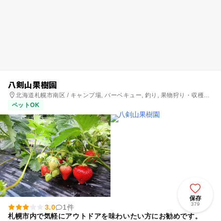
八剣山果樹園
北海道札幌市南区 / キャンプ場, バーベキュー, 釣り, 果物狩り・収穫体
験, いちご狩り
ペットOK
保存
379
3.0
1件
札幌市内で気軽にアウトドアを味わいたい方にお勧めです。