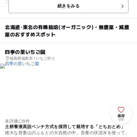
ごと食べられる品種があったり、巨峰の黒や大粒のぶどうの
続きをみる
赤、緑のブドウなど色とり...
北海道･東北の有機栽培(オーガニック)・無農薬・減農
薬のおすすめスポット
四季の里いちご園
福島県福島市 / いちご狩り
保存
105
未評価
0件
土耕養液高設ベンチ方式を採用して栽培する「とちおとめ」
雄大な吾妻山のふもとの大自然の中、吾妻の伏流水を使って、