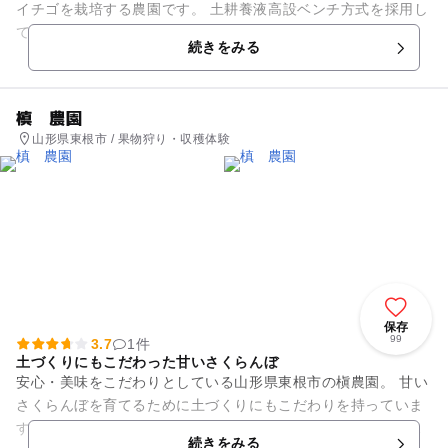
イチゴを栽培する農園です。 土耕養液高設ベンチ方式を採用し
て「とちおとめ」などのイチゴを育てています。例年、1月中
続きをみる
旬から5月下旬のシー...
槙 農園
山形県東根市 / 果物狩り・収穫体験
保存
99
3.7
1件
土づくりにもこだわった甘いさくらんぼ
安心・美味をこだわりとしている山形県東根市の槇農園。 甘い
さくらんぼを育てるために土づくりにもこだわりを持っていま
す。 6月から「さくらんぼ狩り」が楽しめます。一般コース
続きをみる