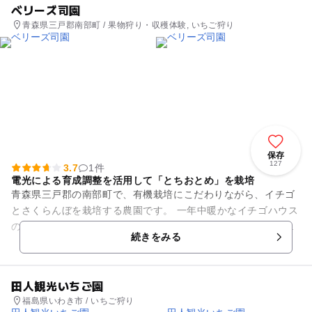
ベリーズ司園
青森県三戸郡南部町 / 果物狩り・収穫体験, いちご狩り
保存
127
3.7
1件
電光による育成調整を活用して「とちおとめ」を栽培
青森県三戸郡の南部町で、有機栽培にこだわりながら、イチゴ
とさくらんぼを栽培する農園です。 一年中暖かなイチゴハウス
の中で、電光による育成調整を活用して、「とちおとめ」を育
続きをみる
てています。例年、1...
田人観光いちご園
福島県いわき市 / いちご狩り