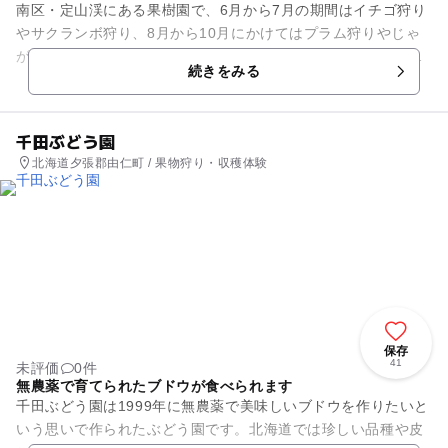
南区・定山渓にある果樹園で、6月から7月の期間はイチゴ狩り
やサクランボ狩り、8月から10月にかけてはプラム狩りやじゃ
がいも・とうきび収穫体験を楽しむことができます。また、バ
続きをみる
ーベキューハウスで美味...
千田ぶどう園
北海道夕張郡由仁町 / 果物狩り・収穫体験
保存
41
未評価
0件
無農薬で育てられたブドウが食べられます
千田ぶどう園は1999年に無農薬で美味しいブドウを作りたいと
いう思いで作られたぶどう園です。北海道では珍しい品種や皮