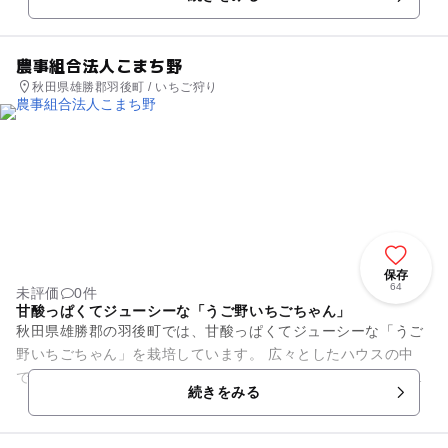
（時間別コース）・贈...
農事組合法人こまち野
秋田県雄勝郡羽後町 / いちご狩り
保存
64
未評価
0件
甘酸っぱくてジューシーな「うご野いちごちゃん」
秋田県雄勝郡の羽後町では、甘酸っぱくてジューシーな「うご
野いちごちゃん」を栽培しています。 広々としたハウスの中
で、「とちおとめ」や「紅ほっぺ」などのイチゴを育てていま
続きをみる
す。例年、1月から...