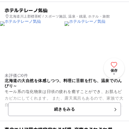
ホテルテレーノ気仙
北海道川上郡標茶町 / スポーツ施設, 温泉・銭湯, ホテル・旅館
保存
9
未評価
0件
北海道の大自然を体感しつつ、料理に舌鼓を打ち、温泉でのん
びり～
モール系の塩化物泉は日頃の疲れを癒すことができ、お肌もピ
カピカにしてくれます。 また、露天風呂もあるので、家族で大
自然の開放感に浸ることができます。 お食事とセットになった
続きをみる
日帰り入浴プラ...