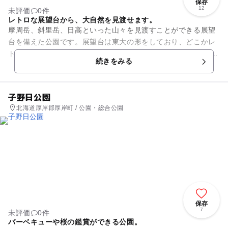
保存
12
未評価
0件
レトロな展望台から、大自然を見渡せます。
摩周岳、斜里岳、日高といった山々を見渡すことができる展望
台を備えた公園です。展望台は東大の形をしており、どこかレ
トロで懐かしい雰囲気です。 地元の方の間では、釧路大漁どん
続きをみる
ぱくの時期に行われる花...
子野日公園
北海道厚岸郡厚岸町 / 公園・総合公園
保存
7
未評価
0件
バーベキューや桜の鑑賞ができる公園。