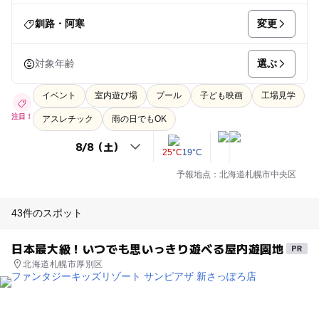
変更
釧路・阿寒
選ぶ
対象年齢
イベント
室内遊び場
プール
子ども映画
工場見学
注目！
アスレチック
雨の日でもOK
25°C
19°C
予報地点：北海道札幌市中央区
43件のスポット
日本最大級！いつでも思いっきり遊べる屋内遊園地
北海道札幌市厚別区