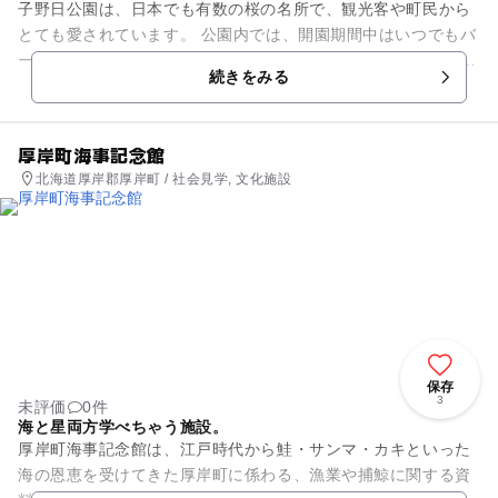
子野日公園は、日本でも有数の桜の名所で、観光客や町民から
とても愛されています。 公園内では、開園期間中はいつでもバ
ーベキューを楽しむことができます また、子どもが遊べる遊
続きをみる
具、森林浴を楽しめる...
厚岸町海事記念館
北海道厚岸郡厚岸町 / 社会見学, 文化施設
保存
3
未評価
0件
海と星両方学べちゃう施設。
厚岸町海事記念館は、江戸時代から鮭・サンマ・カキといった
海の恩恵を受けてきた厚岸町に係わる、漁業や捕鯨に関する資