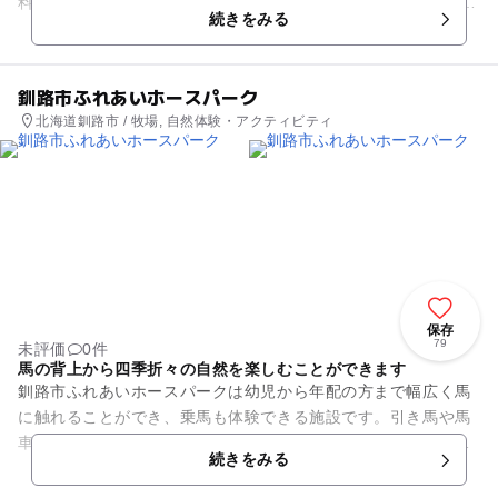
料を展示している大型資料館です。 １階には、厚岸湾の牡蛎養
続きをみる
殖史、捕鯨史、漁船エン...
釧路市ふれあいホースパーク
北海道釧路市 / 牧場, 自然体験・アクティビティ
保存
79
未評価
0件
馬の背上から四季折々の自然を楽しむことができます
釧路市ふれあいホースパークは幼児から年配の方まで幅広く馬
に触れることができ、乗馬も体験できる施設です。引き馬や馬
車といった初心者コースからフリー乗馬の上級者コースまであ
続きをみる
ります。スタッフの先導によ...