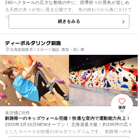
260ヘクタールの広大な敷地の中に、四季折々の景色が楽しめ
る天然の木々が生い茂る公園です。 冬の終わりから春にかけて
は、山菜採りを楽しむ方の姿も見かけます。 散策の森・体験の
続きをみる
森・香の森と名の...
ディーボルダリング釧路
北海道釧路市 / スポーツ施設, 教室・習い事
保存
30
未評価
0件
釧路唯一のキッズウォール完備！快適な室内で運動能力向上！
2020年3月16日NEWオープン！ 北海道最大級！約300坪の広々
としたスペースが自慢のボルダリングジムです。 釧路唯一のキ