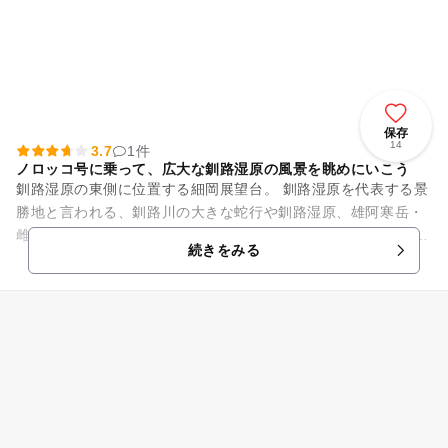
保存
14
3.7
1件
ノロッコ号に乗って、広大な釧路湿原の風景を眺めにいこう
釧路湿原の東側に位置する細岡展望台。 釧路湿原を代表する景
勝地と言われる、釧路川の大きな蛇行や釧路湿原、雄阿寒岳・
雌阿寒岳を一望することができます。 このあたりの展望台のな
続きをみる
かでは一番の絶景で...