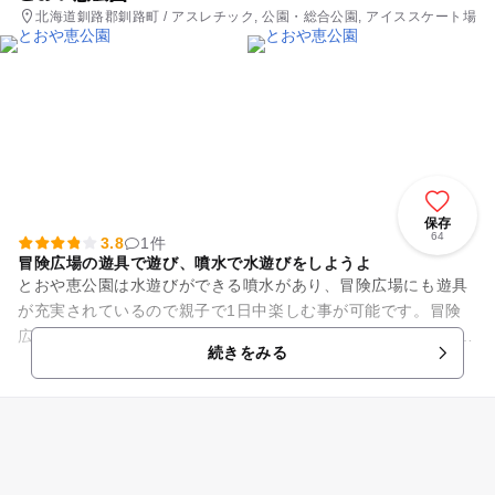
北海道釧路郡釧路町 / アスレチック, 公園・総合公園, アイススケート場
保存
64
3.8
1件
冒険広場の遊具で遊び、噴水で水遊びをしようよ
とおや恵公園は水遊びができる噴水があり、冒険広場にも遊具
が充実されているので親子で1日中楽しむ事が可能です。冒険
広場はこじんまりながら、遊具のまわりは砂が敷いてあり、 小
続きをみる
さな子どもへの配慮が行き...