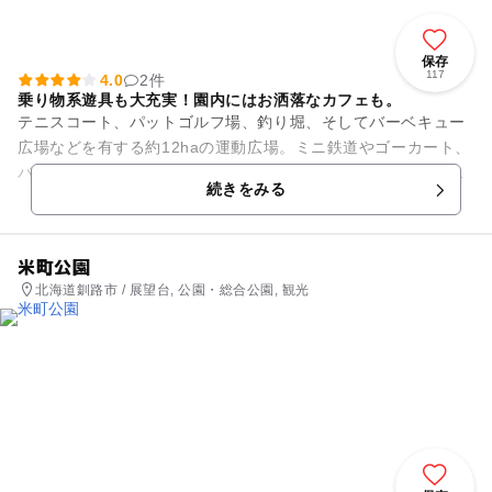
保存
117
4.0
2件
乗り物系遊具も大充実！園内にはお洒落なカフェも。
テニスコート、パットゴルフ場、釣り堀、そしてバーベキュー
広場などを有する約12haの運動広場。ミニ鉄道やゴーカート、
バッテリーカー、ボートなど子供達が大好きな乗り物系遊具も
続きをみる
充実しており大人から子...
米町公園
北海道釧路市 / 展望台, 公園・総合公園, 観光