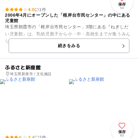
保存
54
4.0
1件
2006年4月にオープンした「根岸台市民センター」の中にある
児童館
埼玉県朝霞市の「根岸台市民センター」3階にある『ねぎしだ
い児童館』は、乳幼児親子から小・中・高校生までが集うみん
なの遊び場です。館内には乳幼児専用ルーム「ちびっこルー
続きをみる
ム」があり、その中に授乳コー...
ふるさと新座館
埼玉県新座市 / 文化施設
保存
83
3.4
2件