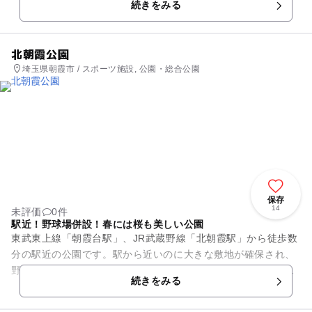
続きをみる
けでお気軽に体験し...
北朝霞公園
埼玉県朝霞市 / スポーツ施設, 公園・総合公園
保存
14
未評価
0件
駅近！野球場併設！春には桜も美しい公園
東武東上線「朝霞台駅」、JR武蔵野線「北朝霞駅」から徒歩数
分の駅近の公園です。駅から近いのに大きな敷地が確保され、
野球場も併設されています。球場の隣には遊具のあるエリアも
続きをみる
あり、子供たちが遊ぶ姿も...