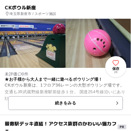
CKボウル新座
埼玉県新座市 / スポーツ施設
保存
26
未評価
0件
★お子様から大人まで一緒に遊べるボウリング場！
CKボウル新座は、1フロア36レーンの大型ボウリング場です。
交通もJR武蔵野線新座駅前徒歩１分。 国道254号線沿いにあり
駐車場も完備と交通の便も良い施設です。 お子様向けには、ガ
続きをみる
タ...
最寄駅デッキ直結！アクセス抜群のかわいい猫カフ
ェ