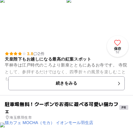
保存
52
3.8
2件
天皇陛下もお越しになる最高の紅葉スポット
平林寺は江戸時代のころより新座とともにあるお寺です。 寺院
として、参拝するだけではなく、四季折々の風景を楽しむこと
もできるスポットとして人気も高く、観光客も大勢訪れます。
続きをみる
中でも、天皇皇后両陛下...
駐車場無料！クーポンでお得に遊べる可愛い猫カフ
ェ
埼玉県羽生市