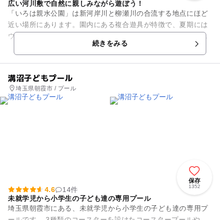
広い河川敷で自然に親しみながら遊ぼう！
「いろは親水公園」は新河岸川と柳瀬川の合流する地点にほど
近い場所にあります。園内にある複合遊具が特徴で、夏期には
ウォーターパークとなり水遊びが楽しめます。そのほかにも多
続きをみる
目的広場や散策路が整備され...
溝沼子どもプール
埼玉県朝霞市 / プール
保存
1352
4.6
14件
未就学児から小学生の子ども達の専用プール
埼玉県朝霞市にある、未就学児から小学生の子ども達の専用プ
ールです。 3種類のコースターを設けたコースタープールや、