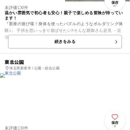
保存
47
未評価
0件
温かい雰囲気で初心者も安心！親子で楽しめる冒険が待ってい
ます！
『新座の遊び場！身体を使ったパズルのようなボルダリング体
験♪』 子供を思いっきり遊ばせたい‼そんな親御さん必見 ・近
場で、子供を思いっきり遊ばせられるところないかな～ ・公園
続きをみる
は外だ...
東北公園
埼玉県新座市 / 公園・総合公園
保存
9
未評価
0件