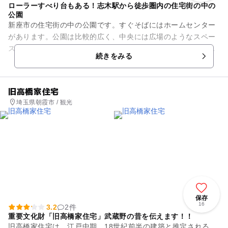
ローラーすべり台もある！志木駅から徒歩圏内の住宅街の中の
公園
新座市の住宅街の中の公園です。すぐそばにはホームセンター
があります。公園は比較的広く、中央には広場のようなスペー
スがあり、そこを囲むようにして、様々な遊具が設置してあり
続きをみる
ます。大きくはありませんが...
旧高橋家住宅
埼玉県朝霞市 / 観光
保存
16
3.2
2件
重要文化財「旧高橋家住宅」武蔵野の昔を伝えます！！
旧高橋家住宅は、江戸中期、18世紀前半の建築と推定される、