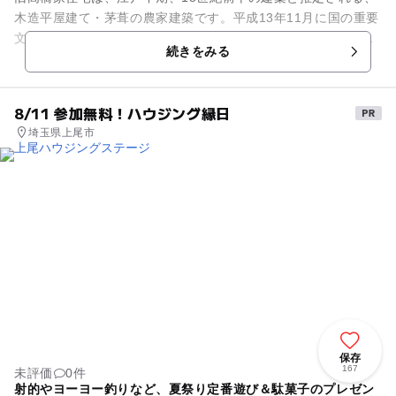
木造平屋建て・茅葺の農家建築です。平成13年11月に国の重要
文化財に指定されています。主屋を中心に、納屋・倉・木小
続きをみる
屋・井戸小屋・祠などの...
8/11 参加無料！ハウジング縁日
埼玉県上尾市
保存
167
未評価
0件
射的やヨーヨー釣りなど、夏祭り定番遊び＆駄菓子のプレゼン