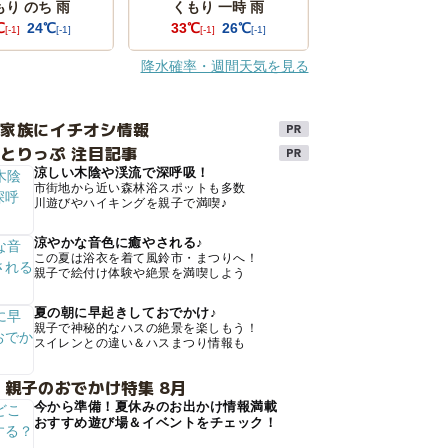
もり のち 雨
くもり 一時 雨
℃
24℃
33℃
26℃
[-1]
[-1]
[-1]
[-1]
降水確率・週間天気を見る
け家族にイチオシ情報
とりっぷ 注目記事
涼しい木陰や渓流で深呼吸！
市街地から近い森林浴スポットも多数
川遊びやハイキングを親子で満喫♪
涼やかな音色に癒やされる♪
この夏は浴衣を着て風鈴市・まつりへ！
親子で絵付け体験や絶景を満喫しよう
夏の朝に早起きしておでかけ♪
親子で神秘的なハスの絶景を楽しもう！
スイレンとの違い＆ハスまつり情報も
 親子のおでかけ特集 8月
今から準備！夏休みのお出かけ情報満載
おすすめ遊び場＆イベントをチェック！