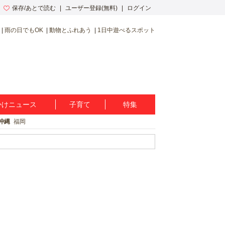
保存/あとで読む
ユーザー登録(無料)
ログイン
雨の日でもOK
動物とふれあう
1日中遊べるスポット
かけニュース
子育て
特集
沖縄
福岡