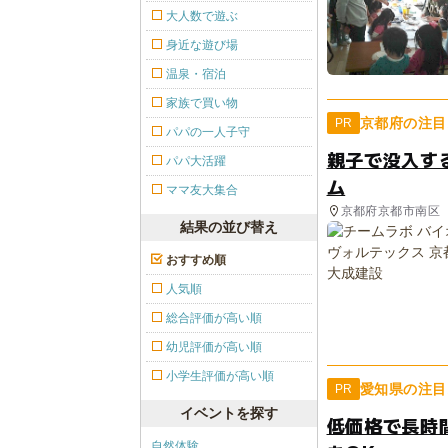
大人数で遊ぶ
身近な遊び場
温泉・宿泊
家族で買い物
京都府の注目
PR
パパの一人子守
親子で没入す
パパ大活躍
ム
ママ友大集合
京都府京都市南区
結果の並び替え
おすすめ順
人気順
総合評価が高い順
幼児評価が高い順
小学生評価が高い順
愛知県の注目
PR
イベントを探す
低価格で長時
自然体験