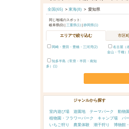
全国(65)
>
東海(8)
>
愛知県
同じ地域のスポット:
岐阜県(0) |
三重県(1)
|
静岡県(1)
エリアで絞り込む
市区
岡崎・豊田・豊橋・三河湾(2)
名古屋（
金山・千種）周
知多半島（常滑・半田・南知
多）(1)
ジャンルから探す
室内遊び場
遊園地
テーマパーク
動物
植物園・フラワーパーク
キャンプ場
バ
いちご狩り
農業体験
潮干狩り
博物館