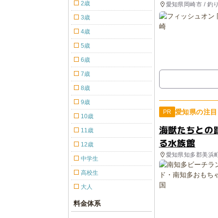
2歳
愛知県岡崎市 / 釣
3歳
4歳
5歳
6歳
7歳
8歳
9歳
愛知県の注目
PR
10歳
海獣たちとの
11歳
る水族館
12歳
愛知県知多郡美浜
中学生
高校生
大人
料金体系