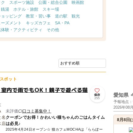
ック
スポーツ施設
公園・総合公園
映画館
・銭湯
ホテル・旅館
スキー場
ショッピング
教室・習い事
道の駅
観光
ューズメント
キッズカフェ
SA・PA
然体験・アクティビティ
その他
スポット
！室内で雨でもOK！親子で遊べる猫
愛知県
保存
255
予報地点：
区
2026年08
未評価
口コミ募集中！
クーポンでお得！かわいい猫ちゃんのごはんタイム
8月8日(
は必見♪
2025年4月24日オープン☆ 猫カフェMOCHAは「ららぽー