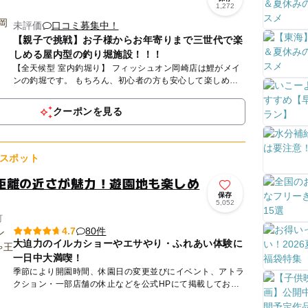
り
1,272
未評価
口コミ募集中！
【親子で挑戦】お子様からお年寄りまで三世代で楽
しめる屋内型の釣り堀施設！！！
【全天候型 室内釣堀り】 フィッシュオン岡崎店は鯉がメイ
ンの釣堀です。 もちろん、初心者の方も安心して楽しめる
ようにスタッフが レクチャーするので釣り堀が体験できま
す♪...
クーポンを見る
スポット
距離の近さが魅力！遊園地も楽しめ
保存
5,052
町
80件
4.7
大迫力のイルカショーやエサやり・ふれあい体験に
一日中大満喫！
季節により開園時間、休園日の変更並びにイベント、アトラ
クション・一部店舗の休止などを公式HPにて掲載しており
ます。 必ずご確認いただき、ご理解の上、ご来園ください