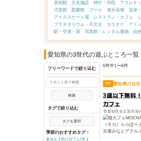
美術館
文化施設
神社・寺院
アスレチ
児童館
図書館
プール
海水浴場
温泉
アイススケート場
レストラン・カフェ
プラネタリウム・天文台
カラオケ
アミ
駅・空港・港
写真館・レンタル着物
自
愛知県の3世代の遊ぶところ一覧
6件中1〜6件
フリーワードで絞り込む
愛知県の注目
PR
3歳以下無料
カフェ
タグで絞り込む
愛知県名古屋市港
タグを選択
季節のおすすめタグ：
春休み
雨の日でもOK