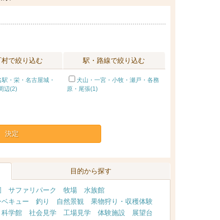
町村で絞り込む
駅・路線で絞り込む
名駅・栄・名古屋城・
犬山・一宮・小牧・瀬戸・各務
辺(2)
原・尾張(1)
決定
目的から探す
園
サファリパーク
牧場
水族館
ーベキュー
釣り
自然景観
果物狩り・収穫体験
・科学館
社会見学
工場見学
体験施設
展望台