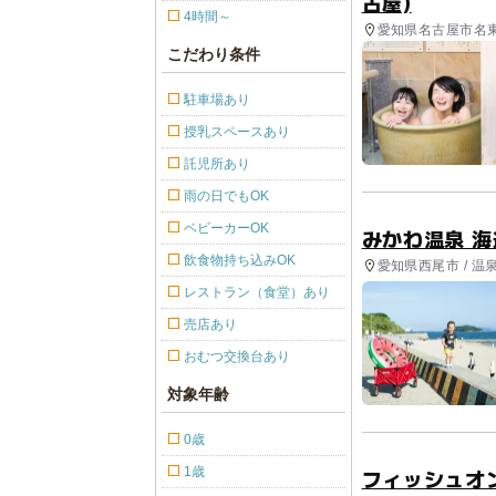
古屋)
4時間～
愛知県名古屋市名東
こだわり条件
駐車場あり
授乳スペースあり
託児所あり
雨の日でもOK
ベビーカーOK
みかわ温泉 海
飲食物持ち込みOK
愛知県西尾市 / 温
レストラン（食堂）あり
売店あり
おむつ交換台あり
対象年齢
0歳
1歳
フィッシュオ