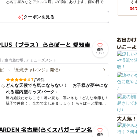
と名古屋みなとアクルス店」の1階にあります。雨の日でも
く
安心の「全天候型」屋内施設です。MOCHAが目指してい
34
る...
クーポンを見る
お出か
LUS（プラス） ららぽーと 愛知東
いこーよ
保存
1,127
 / 室内遊び場, アミューズメント
4（金）～『恐竜チャレンジ』開催♪
9件
4.7
どんな天候でも気にならない！ お子様が夢中にな
れる屋内型キッズパーク♪
屋内施設だからこそ！暑い夏も、寒い冬も！どんな季節も！
親子で仲良く、全力で楽しみましょう！ ららぽーと愛知東
郷は、駐車料金が終日無料となっております◎ 時間を気
に...
大人気！
 GARDEN 名古屋(らくスパガーデン名
保存