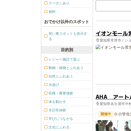
クーポンあり
無料
おでかけ以外のスポット
イオンモール
習い事スポットも表示す
る
愛知県常滑市 / シ
目的別
レジャー施設で遊ぶ
動物・植物とふれあう
自然とふれあう
水遊び
収穫・農業体験
AHA アー
体を動かす
愛知県名古屋市中村
非日常体験
※小学生
開催中
学びにつながる
文化にふれる