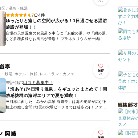
792
区 / 温泉・銭湯
4件
4.7
ゆったりと癒しの空間が広がる！1日過ごせる温浴
施設が登場！！
自慢の天然温泉のお風呂を中心に「炭酸の湯」や「絹の湯」
など多種多様なお風呂が登場！ プラネタリウムが一緒に楽
しめるドーム型の岩盤房など、5種類の岩盤浴や セルフロウ
リュウ...
遊亭
保存
泉・銭湯, ホテル・旅館, レストラン・カフェ
25
未評価
口コミ募集中！
「海あそび×日帰り温泉」をギュッとまとめて！開
放感抜群の海岸エリアで夏を満喫！
三河湾に面した「みかわ温泉 海遊亭」は海の絶景が広がる
編集部
極上の癒し空間♪地元の穴場ビーチまでは徒歩2分！ファミ
リーで海あそびを楽しむのに最適なロケーション。たっぷり
海水浴を楽し...
ン 岡崎
保存