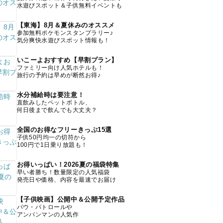
水遊びスポット＆子供無料イベントも
【東海】8月＆夏休みのオススメ
参加無料ポケモンスタンプラリー♪
気分爽快水遊びスポット情報も！
いこーよおすすめ【早割プラン】
ファミリー向け人気ホテルも！
旅行の予約は早めが断然お得♪
水分補給時は要注意！
直飲みしたペットボトル、
何日後まで飲んでも大丈夫？
全国のお得なフリーきっぷ15選
子供50円均一の切符から
100円で1日乗り放題も！
お得いっぱい！2026夏の福袋特集
早い者勝ち！数量限定の人気福袋
発売日や価格、内容を最速でお届け
【子供映画】公開中＆公開予定作品
パウ・パトロールや
アンパンマンの人気作