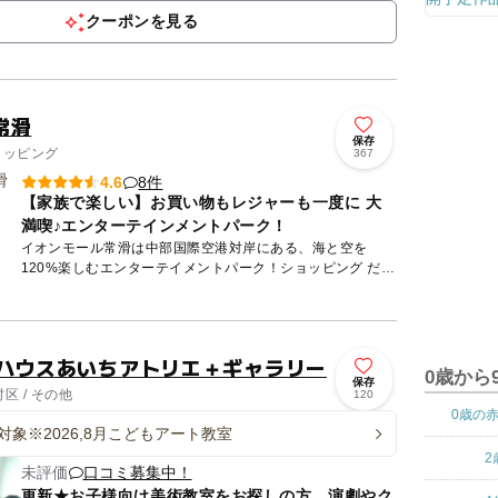
ますようお...
クーポンを見る
常滑
保存
ョッピング
367
8件
4.6
【家族で楽しい】お買い物もレジャーも一度に 大
満喫♪エンターテインメントパーク！
イオンモール常滑は中部国際空港対岸にある、海と空を
120%楽しむエンターテイメントパーク！ショッピング だけ
でなく、大自然やさまざまなアクティビティで1日中楽しめ
ます。他の...
トハウスあいちアトリエ＋ギャラリー
0歳から
保存
区 / その他
120
0歳の
対象※2026,8月こどもアート教室
2
未評価
口コミ募集中！
更新★お子様向け美術教室をお探しの方、演劇やク