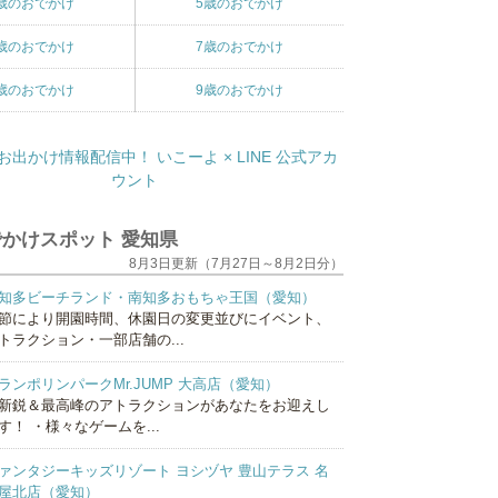
歳のおでかけ
5歳のおでかけ
歳のおでかけ
7歳のおでかけ
歳のおでかけ
9歳のおでかけ
かけスポット 愛知県
8月3日更新（7月27日～8月2日分）
知多ビーチランド・南知多おもちゃ王国（愛知）
節により開園時間、休園日の変更並びにイベント、
トラクション・一部店舗の...
ランポリンパークMr.JUMP 大高店（愛知）
新鋭＆最高峰のアトラクションがあなたをお迎えし
す！ ・様々なゲームを...
ァンタジーキッズリゾート ヨシヅヤ 豊山テラス 名
屋北店（愛知）