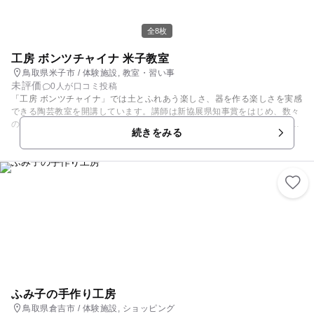
全8枚
工房 ボンツチャイナ 米子教室
鳥取県米子市 / 体験施設, 教室・習い事
未評価
0人が口コミ投稿
「工房 ボンツチャイナ」では土とふれあう楽しさ、器を作る楽しさを実感
できる陶芸教室を開講しています。講師は新協展県知事賞をはじめ、数々
の賞を受賞している上田正規さん。手順、技法を丁寧に教えてくれるので
続きをみる
初心者でも安心です。 また、1日体験も開講しています。体験時間は約2
時間で、湯呑みと小皿を作ります。体験しやすいお値段なので、親子で参
加するのもいいですね。不定期でそば打ち体験が開催されることも。 な
お、体験は予約制となっていますので、電話もしくはメールにてお問い合
わせください。
ふみ子の手作り工房
鳥取県倉吉市 / 体験施設, ショッピング