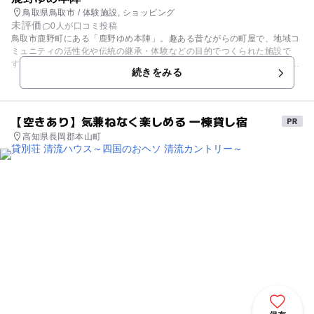
鳥取県鳥取市 / 体験施設, ショッピング
未評価
0人が口コミ投稿
鳥取市鹿野町にある「鹿野ゆめ本陣」。趣ある昔ながらの町屋で、地域コ
ミュニティの活性化や伝統の継承・体験などの目的でつくられた施設で
す。販売所では、手作りの和小物を中心に着物をリフォームした衣類やバ
続きをみる
ックなどの作品や、地域の特産品、民芸品などが多く出品されています。
また、町の伝統工芸である藍染め体験をすることができます。そのほか、
施設内には休憩所、ギャラリーも併設しており、観光拠点となっていま
す。
【空きあり】気兼ねなく楽しめる 一棟貸し宿
高知県長岡郡本山町