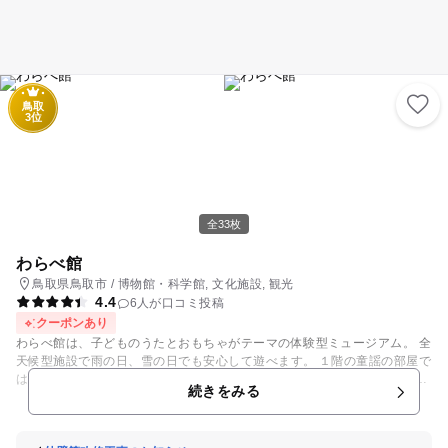
鳥取
3位
全33枚
わらべ館
鳥取県鳥取市 / 博物館・科学館, 文化施設, 観光
4.4
6人が口コミ投稿
クーポンあり
わらべ館は、子どものうたとおもちゃがテーマの体験型ミュージアム。 全
天候型施設で雨の日、雪の日でも安心して遊べます。 １階の童謡の部屋で
は、懐かしいわらべ歌から現代のアニメソングまで、親子で歌える曲が流
続きをみる
れます。 昭和初期の教室を再現した一角もあり、当時の授業を雰囲気を味
わうことができます。 お子様連れには音声ガイド付きで楽器の演奏体験の
できるコーナーが人気です。 ２階、３階はおもちゃの部屋。 世界中のお