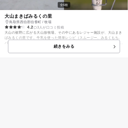
本館内には畳のキッズスペースがあり、絵本やオモチャが置いてあるので
全6枚
小さな子どももニコニコ♪ レストランでは「小学生ディナー」「キッズデ
ィナー」といったメニューも。 ふれあいプログラム（有料）では、蛍の鑑
大山まきばみるくの里
賞会などの季節に合わせた企画が盛りだくさん。 クラフト体験などもある
鳥取県西伯郡伯耆町 / 牧場
ので、親子でぜひ参加してみてください。
4.2
3人が口コミ投稿
大山の裾野に広がる大山放牧場。その中にあるレジャー施設が、大山まき
ばみるくの里です。牛乳を使った簡単レシピ（スムージー、みるくもち、
バター作りなど）を体験できます。 また、自家製品の乳製品をふんだんに
続きをみる
用いた料理を味わえるレストランでの食事などを楽しむことができます。
大山を間近に眺めながら、芝生でゆっくりくつろぐのもいいですね。 ※
「みるく工房 乳和食教室」は要予約。有料。小学生未満は保護者同伴。エ
プロン･タオル持参 詳しくはサイトをご覧ください