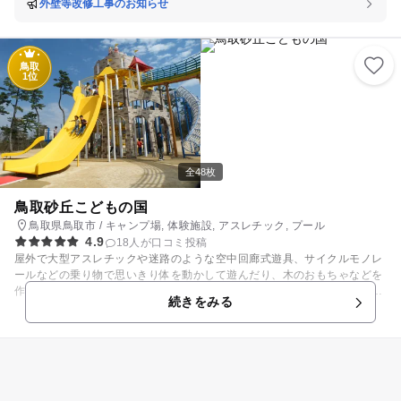
もちゃ約２，０００点を展示するほか、実際に手に取って遊ぶことができ
外壁等改修工事のお知らせ
ます。 靴を脱いで遊ぶコーナーでは、木製ボールプールや大型遊具で幼児
から楽しめます。 週末や長期休みに合わせて、親子で楽しめるコンサート
やおもちゃ工房でのオリジナルおもちゃづくり体験など、様々なイベント
鳥取
を開催しています。
1位
全48枚
鳥取砂丘こどもの国
鳥取県鳥取市 / キャンプ場, 体験施設, アスレチック, プール
4.9
18人が口コミ投稿
屋外で大型アスレチックや迷路のような空中回廊式遊具、サイクルモノレ
ールなどの乗り物で思いきり体を動かして遊んだり、木のおもちゃなどを
作れる木工工房、陶芸やねんど工作が楽しめる砂の工房で親子一緒にもの
続きをみる
づくりにチャレンジしたりと、いろいろな楽しみ方ができる施設です。 広
い芝生広場もあるので、のんびりとくつろぐこともできます！ 夏場にはプ
ールやキャンプ場も楽しめます。 なる場のプールは、水深浅めなので小さ
い子も安心して遊ばせることができます☆