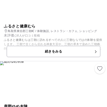
ふるさと健康むら
鳥取県東伯郡三朝町 / 体験施設, レストラン・カフェ, ショッピング
未評価
0人が口コミ投稿
ふるさと健康むらは三朝に訪れるすべての人に三朝ならではの体験を提供
します。 三朝で古くから伝わる神倉大豆や、三朝の草木で染めた三朝織、
白狼伝説にちなんだ土の風合いを活かす白狼焼。 陶芸(白狼焼)、機織り、
続きをみる
バイオリン試奏、ウインナー作りなど、ここでしか体験できない多様な体
験をお楽しみください。 なお、そばにある三徳川の流域では夏になるとホ
タルが見られ、観光客が夏の風物詩を見に訪れるスポットでもあります。
鹿野ゆめ本陣