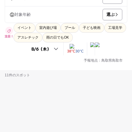
選ぶ
対象年齢
イベント
室内遊び場
プール
子ども映画
工場見学
注目！
アスレチック
雨の日でもOK
38°C
30°C
予報地点：鳥取県鳥取市
11件のスポット