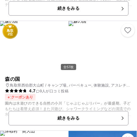
ナン」の他に人気作品も紹介しています。 ☆★「名探偵コナン」を満喫で
続きをみる
きるみどころ★☆ ■阿笠博士の発明品 名探偵コナンに登場するアイテム
「蝶ネクタイ型変声機」「ターボエンジン付スケートボード」などを実際
に体感できます！ ■自分だけのオリジナル缶バッジづくり(200円) ■トリッ
クがいっぱい！ 「名探偵コナン」に登場する色々なトリックの仕掛けを体
鳥取
験できます！ ■コナン・ザ・コレクション ここでしか見ることができな
2位
い、「名探偵コナン」グッズがたくさん！ ■意外に知らない！？人物相関
図！ 名探偵コナンのキャラクターの相関図をかねた、巨大グラフィックウ
ォールを展示しています！ 等など・・・ 他にもまだまだ楽しめるコンテ
ンツがたくさん！ 定期的に開催される、コナンにまつわる各種イベントも
必見です！ （詳細はHPをご覧ください。） ☆★施設にくるまでにも楽し
みがいっぱい！★☆ コナン駅（JR由良駅）から道の駅大栄までの1.4㎞の
全57枚
「コナン通り」にはさまざまなオブジェがあり、ふるさと館ではレンタサ
イクル(2時間200円)の貸し出しも行なわれています。 ※入館条件やイベ
森の国
ント等が変更となっている場合があります。 ご来館前に必ず館HPをご
鳥取県西伯郡大山町 / キャンプ場, バーベキュー, 体験施設, アスレチッ
確認のうえ、ご来館ください。 ©青山剛昌／小学館
4.7
ク, 自然体験・アクティビティ
9人が口コミ投稿
クーポンあり
園内は水遊びのできる自然の小川「じゃぶじゃぶリバー」が最盛期。子ど
もたちは着替え必須！また川遊び、シャワークライミングなどの清流での
水遊び、かぶと虫やクワガタ採集（夏休み）、ダウンヒルサイクリング、
続きをみる
手ぶら1泊2食「キャンプおまかせパック」で楽しもう！