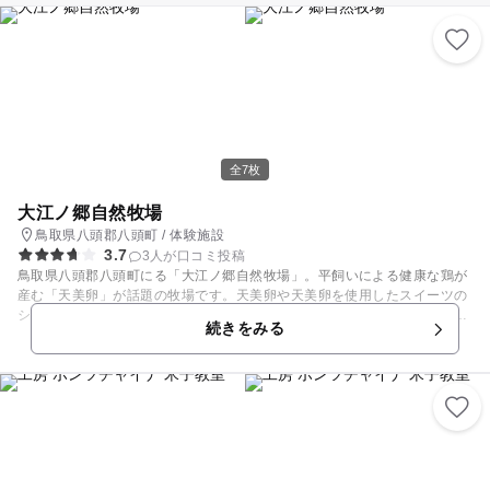
全7枚
大江ノ郷自然牧場
鳥取県八頭郡八頭町 / 体験施設
3.7
3人が口コミ投稿
鳥取県八頭郡八頭町にる「大江ノ郷自然牧場」。平飼いによる健康な鶏が
産む「天美卵」が話題の牧場です。天美卵や天美卵を使用したスイーツの
ショップやパンケーキが味わえるカフェがある「ココガーデン」をはじ
続きをみる
め、レストランや体験教室のある「大江ノ郷ヴィレッジ」など、大自然の
中で、さまざまなシーンを楽しめる施設を備えます。 体験教室では工作や
無添加ソーセージ作りなどが体験可能。大人気のパンケーキは予約してお
でかけしましょう。