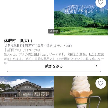
全10枚
休暇村 奥大山
鳥取県日野郡江府町 / 温泉・銭湯, ホテル・旅館
未評価
0人が口コミ投稿
雄大な山、ブナの森に囲まれたリゾートです。 初夏には新緑、秋には紅葉
が楽しめます。 宿泊、日帰り風呂としての利用だけでなく、鏡ヶ成スキー
場やキャンプ場も近いので（移動時間は5分ほど）、アウトドアやスキー
続きをみる
も楽しめます。 また、周辺観光の拠点としても便利です。 本館の目の前
には芝生広場が広がり、そこではボール遊びやバドミントンなどで汗を流
せます。何も持っていなくても大丈夫、レンタルコーナーでバトミントン
やボール、フリスビーがレンタルできます。(グランドゴルフセットもレ
ンタル可能） 地下250mからくみ上げた天然水を沸かしたお風呂は軟水の
お湯でお肌に優しく、大浴場には、アニメキャラクターのお風呂イスと洗
面器が置かれているので小さい子も楽しく入浴できます。 また、10畳の
和室がメインの客室では、子ども用の補助便座やおねしょシーツ、踏み台
やキッズサイズの浴衣（100㎝、120㎝、150㎝）や歯ブラシも用意され
ています。 館内専用のベビーカーも借りられます。（台数は少ないです）