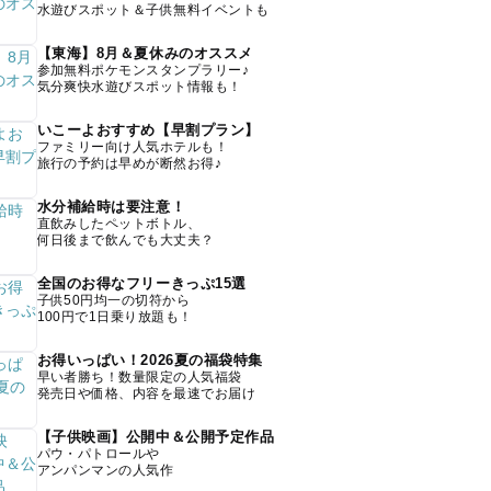
水遊びスポット＆子供無料イベントも
【東海】8月＆夏休みのオススメ
参加無料ポケモンスタンプラリー♪
気分爽快水遊びスポット情報も！
いこーよおすすめ【早割プラン】
ファミリー向け人気ホテルも！
旅行の予約は早めが断然お得♪
水分補給時は要注意！
直飲みしたペットボトル、
何日後まで飲んでも大丈夫？
全国のお得なフリーきっぷ15選
子供50円均一の切符から
100円で1日乗り放題も！
お得いっぱい！2026夏の福袋特集
早い者勝ち！数量限定の人気福袋
発売日や価格、内容を最速でお届け
【子供映画】公開中＆公開予定作品
パウ・パトロールや
アンパンマンの人気作