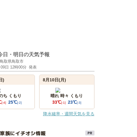
今日・明日の天気予報
鳥取県鳥取市
月09日 12時00分
発表
日)
8月10日(月)
 のち くもり
晴れ 時々 くもり
℃
25℃
33℃
23℃
[-4]
[-2]
[-1]
[-3]
降水確率・週間天気を見る
け家族にイチオシ情報