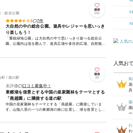
4
保存
6
公園・総合公園
241
7件
4.5
8
大自然の中の総合公園。遊具やレジャーを思いっき
り楽しもう！
「重箱緑地公園」は大自然の中で思いっきり遊べる総合公
園。公園内は池を囲んで、遊具広場や多目的広場、自然観察
エリア、草花園エリアなど一日中楽しめる施設です。 遊具
広場には...
人気おで
保存
町 / 道の駅
43
鳥
屋
未評価
口コミ募集中！
1
具
東郷湖を借景とする中国の皇家園林をテーマとする
「燕趙園」に隣接する道の駅
森
中国の皇家園林をテーマとする「燕趙園」に隣接していま
園
2
す。山陰八景の一つの東郷湖の南に位置し、湖を借景とした
ー
広々とした中国庭園です。また、東郷湖羽合臨海公園、東郷
温泉、はわい温...
わ
わ
3