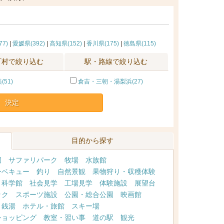
7)
|
愛媛県(392)
|
高知県(152)
|
香川県(175)
|
徳島県(115)
町村で絞り込む
駅・路線で絞り込む
51)
倉吉・三朝・湯梨浜(27)
決定
目的から探す
園
サファリパーク
牧場
水族館
ーベキュー
釣り
自然景観
果物狩り・収穫体験
・科学館
社会見学
工場見学
体験施設
展望台
ック
スポーツ施設
公園・総合公園
映画館
・銭湯
ホテル・旅館
スキー場
ショッピング
教室・習い事
道の駅
観光