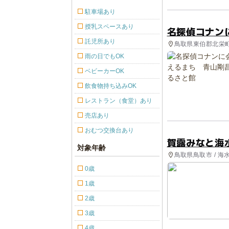
駐車場あり
授乳スペースあり
名探偵コナン
託児所あり
鳥取県東伯郡北栄町
雨の日でもOK
ベビーカーOK
飲食物持ち込みOK
レストラン（食堂）あり
売店あり
おむつ交換台あり
賀露みなと海
対象年齢
鳥取県鳥取市 / 海
0歳
1歳
2歳
3歳
4歳