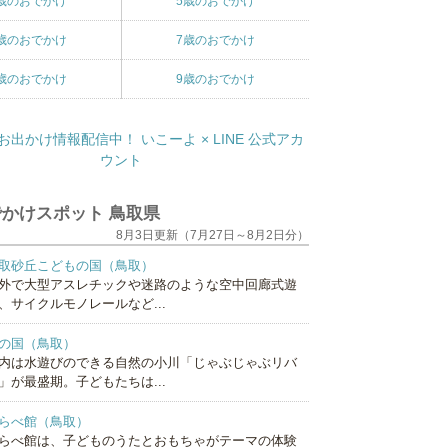
歳のおでかけ
5歳のおでかけ
歳のおでかけ
7歳のおでかけ
歳のおでかけ
9歳のおでかけ
かけスポット 鳥取県
8月3日更新（7月27日～8月2日分）
取砂丘こどもの国（鳥取）
外で大型アスレチックや迷路のような空中回廊式遊
、サイクルモノレールなど...
の国（鳥取）
内は水遊びのできる自然の小川「じゃぶじゃぶリバ
」が最盛期。子どもたちは...
らべ館（鳥取）
らべ館は、子どものうたとおもちゃがテーマの体験