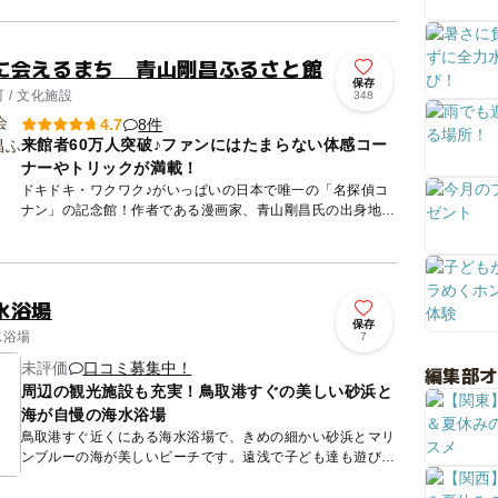
のまで、...
に会えるまち 青山剛昌ふるさと館
保存
 / 文化施設
348
8件
4.7
来館者60万人突破♪ファンにはたまらない体感コー
ナーやトリックが満載！
ドキドキ・ワクワク♪がいっぱいの日本で唯一の「名探偵コ
ナン」の記念館！作者である漫画家、青山剛昌氏の出身地に
位置し、代表作「名探偵コナン」の他に人気作品も紹介して
います。 ...
水浴場
保存
水浴場
7
未評価
口コミ募集中！
編集部
周辺の観光施設も充実！鳥取港すぐの美しい砂浜と
海が自慢の海水浴場
鳥取港すぐ近くにある海水浴場で、きめの細かい砂浜とマリ
ンブルーの海が美しいビーチです。遠浅で子ども達も遊びや
すく、家族連れに人気のスポットとなっています。 また海
水浴場...