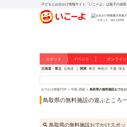
子どもとお出かけ情報サイト「いこーよ」は親子の成長
スポット
101,135件
スポット
イベント
オンライン
北海道・東北
北海道
関東
東京
神奈川
千葉
埼玉
おでかけ情報TOP
中国･四国
鳥取県の無料施設おでかけ
鳥取県の無料施設の遊ぶところ
鳥取県の無料施設おでかけスポッ