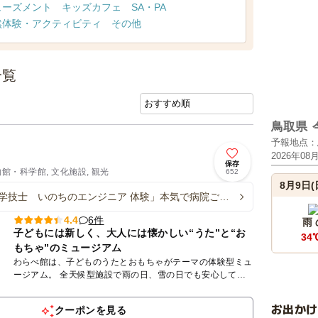
ューズメント
キッズカフェ
SA・PA
然体験・アクティビティ
その他
一覧
鳥取県
予報地点：
2026年08
保存
物館・科学館, 文化施設, 観光
652
8月9日(
学技士 いのちのエンジニア 体験」本気で病院ごっ
6件
4.4
雨
子どもには新しく、大人には懐かしい“うた”と“お
34
もちゃ”のミュージアム
わらべ館は、子どものうたとおもちゃがテーマの体験型ミュ
ージアム。 全天候型施設で雨の日、雪の日でも安心して遊
べます。 １階の童謡の部屋では、懐かしいわらべ歌から現
代のアニ...
お出か
クーポンを見る