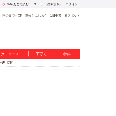
保存/あとで読む
ユーザー登録(無料)
ログイン
雨の日でもOK
動物とふれあう
1日中遊べるスポット
かけニュース
子育て
特集
沖縄
福岡