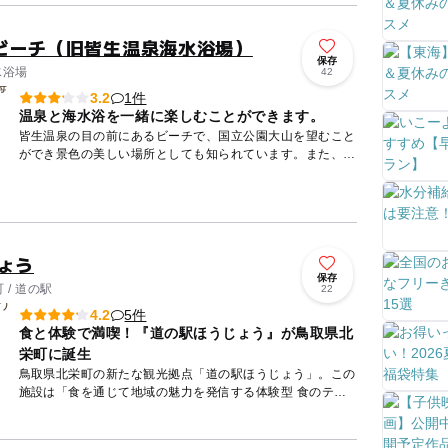
ビーチ（旧皆生温泉海水浴場）
保存
水浴場
42
1件
3.2
温泉と海水浴を一緒に楽しむことができます。
皆生温泉の目の前にあるビーチで、国立公園大山を望むこと
ができ景色の美しい場所としても知られています。また、環
境省「日本の水浴場88選」にも選ばれるほど、水質が良好
で、夏は多く...
ょう
保存
/ 道の駅
22
5件
4.2
食と体験で満喫！『道の駅ほうじょう』が鳥取県北
栄町に誕生
鳥取県北栄町の新たな観光拠点「道の駅ほうじょう」。この
施設は「食を通じて地域の魅力を発信する体験型 食のテー
マパーク」として生まれ変わり、地元から日本中の“おいし
い食”が集結...