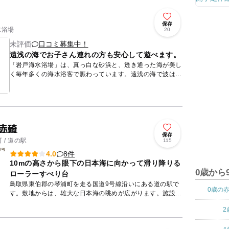
保存
水浴場
20
未評価
口コミ募集中！
遠浅の海でお子さん連れの方も安心して遊べます。
「岩戸海水浴場」は、真っ白な砂浜と、透き通った海が美し
く毎年多くの海水浴客で賑わっています。遠浅の海で波は穏
やかですので、お子さん連れの方も安心して楽しむことがで
きます。シャ...
赤碕
保存
/ 道の駅
115
8件
4.0
10mの高さから眼下の日本海に向かって滑り降りる
0歳から
ローラーすべり台
鳥取県東伯郡の琴浦町を走る国道9号線沿いにある道の駅で
0歳の
す。敷地からは、雄大な日本海の眺めが広がります。施設本
館の裏には、海に面する児童遊戯施設を備えています。10m
2
の高さから...