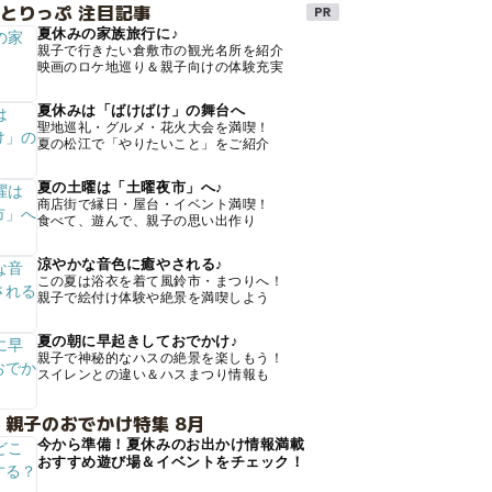
とりっぷ 注目記事
夏休みの家族旅行に♪
親子で行きたい倉敷市の観光名所を紹介
映画のロケ地巡り＆親子向けの体験充実
夏休みは「ばけばけ」の舞台へ
聖地巡礼・グルメ・花火大会を満喫！
夏の松江で「やりたいこと」をご紹介
夏の土曜は「土曜夜市」へ♪
商店街で縁日・屋台・イベント満喫！
食べて、遊んで、親子の思い出作り
涼やかな音色に癒やされる♪
この夏は浴衣を着て風鈴市・まつりへ！
親子で絵付け体験や絶景を満喫しよう
夏の朝に早起きしておでかけ♪
親子で神秘的なハスの絶景を楽しもう！
スイレンとの違い＆ハスまつり情報も
 親子のおでかけ特集 8月
今から準備！夏休みのお出かけ情報満載
おすすめ遊び場＆イベントをチェック！