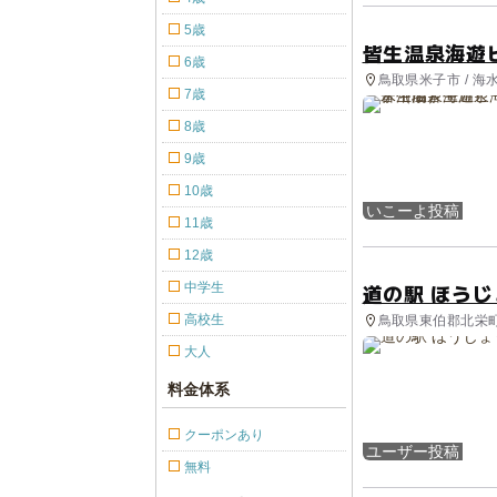
5歳
皆生温泉海遊
6歳
鳥取県米子市 / 海
7歳
8歳
9歳
10歳
いこーよ投稿
11歳
12歳
道の駅 ほうじ
中学生
高校生
鳥取県東伯郡北栄町 
大人
料金体系
クーポンあり
ユーザー投稿
無料