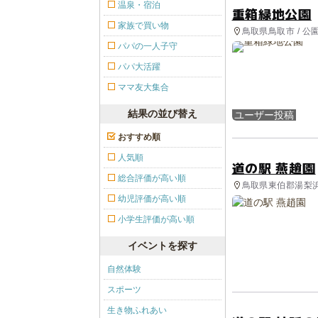
温泉・宿泊
重箱緑地公園
家族で買い物
鳥取県鳥取市 / 
パパの一人子守
パパ大活躍
ママ友大集合
結果の並び替え
ユーザー投稿
おすすめ順
人気順
道の駅 燕趙園
総合評価が高い順
鳥取県東伯郡湯梨浜
幼児評価が高い順
小学生評価が高い順
イベントを探す
自然体験
スポーツ
生き物ふれあい