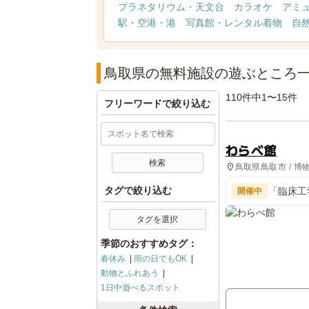
プラネタリウム・天文台
カラオケ
アミ
駅・空港・港
写真館・レンタル着物
自
鳥取県の無料施設の遊ぶところ
110件中1〜15件
フリーワードで絞り込む
わらべ館
鳥取県鳥取市 / 博
タグで絞り込む
「臨床工
開催中
こしよう
タグを選択
季節のおすすめタグ：
春休み
雨の日でもOK
動物とふれあう
1日中遊べるスポット