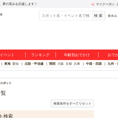
、夢の育みを応援します！
マイクーポン
春休み
イベント
ランキング
年齢別おでかけ
おで
東海
愛知
北陸・甲信越
関西
大阪
京都
兵庫
中国・四国
九州・
スポット
一覧
検索条件をすべてリセット
ト検索