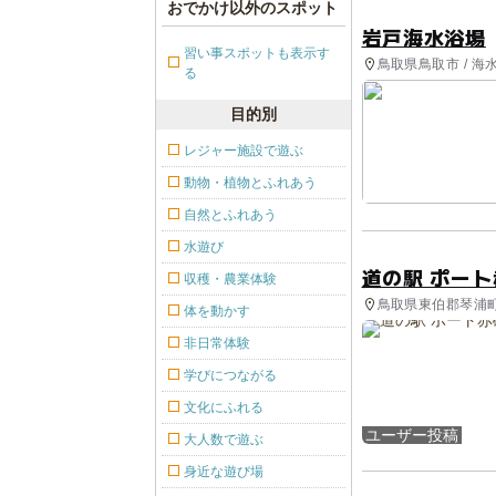
おでかけ以外のスポット
岩戸海水浴場
習い事スポットも表示す
鳥取県鳥取市 / 海
る
目的別
レジャー施設で遊ぶ
動物・植物とふれあう
自然とふれあう
水遊び
道の駅 ポート
収穫・農業体験
鳥取県東伯郡琴浦町 
体を動かす
非日常体験
学びにつながる
文化にふれる
ユーザー投稿
大人数で遊ぶ
身近な遊び場