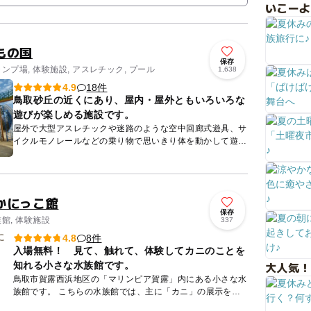
いこーよ
もの国
保存
ャンプ場, 体験施設, アスレチック, プール
1,638
18件
4.9
鳥取砂丘の近くにあり、屋内・屋外ともいろいろな
遊びが楽しめる施設です。
屋外で大型アスレチックや迷路のような空中回廊式遊具、サ
イクルモノレールなどの乗り物で思いきり体を動かして遊ん
だり、木のおもちゃなどを作れる木工工房、陶芸やねんど工
作が楽しめる...
かにっこ館
保存
族館, 体験施設
337
8件
4.8
入場無料！ 見て、触れて、体験してカニのことを
大人気！
知れる小さな水族館です。
鳥取市賀露西浜地区の「マリンピア賀露」内にある小さな水
族館です。 こちらの水族館では、主に「カニ」の展示を行
っています。1cm程度の小さなものから4mもある大きなも