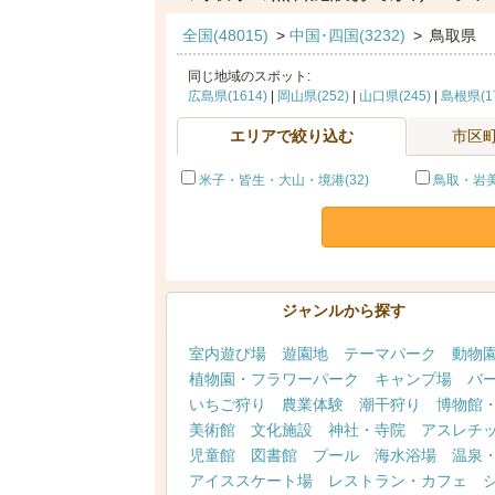
全国(48015)
>
中国･四国(3232)
>
鳥取県
同じ地域のスポット:
広島県(1614)
|
岡山県(252)
|
山口県(245)
|
島根県(17
エリアで絞り込む
市区
米子・皆生・大山・境港(32)
鳥取・岩美(
ジャンルから探す
室内遊び場
遊園地
テーマパーク
動物
植物園・フラワーパーク
キャンプ場
バ
いちご狩り
農業体験
潮干狩り
博物館
美術館
文化施設
神社・寺院
アスレチ
児童館
図書館
プール
海水浴場
温泉
アイススケート場
レストラン・カフェ