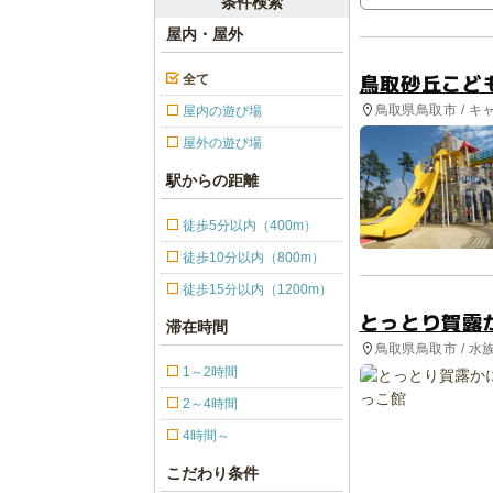
条件検索
屋内・屋外
鳥取砂丘こど
全て
鳥取県鳥取市 / キ
屋内の遊び場
屋外の遊び場
駅からの距離
徒歩5分以内（400m）
徒歩10分以内（800m）
徒歩15分以内（1200m）
とっとり賀露
滞在時間
鳥取県鳥取市 / 水
1～2時間
2～4時間
4時間～
こだわり条件