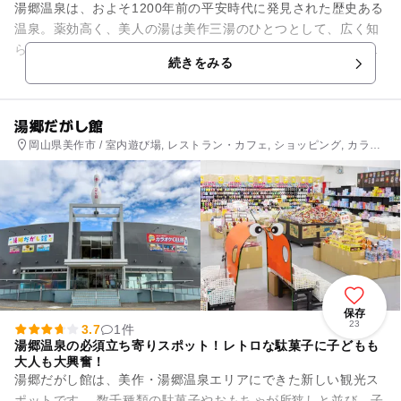
湯郷温泉は、およそ1200年前の平安時代に発見された歴史ある
温泉。薬効高く、美人の湯は美作三湯のひとつとして、広く知
られてきました。「ゆのごう美春閣」は、湯郷温泉きっての充
続きをみる
実したお風呂が自慢。広...
湯郷だがし館
岡山県美作市 / 室内遊び場, レストラン・カフェ, ショッピング, カラオ
ケ, アミューズメント
保存
23
3.7
1件
湯郷温泉の必須立ち寄りスポット！レトロな駄菓子に子どもも
大人も大興奮！
湯郷だがし館は、美作・湯郷温泉エリアにできた新しい観光ス
ポットです。 数千種類の駄菓子やおもちゃが所狭しと並び、子