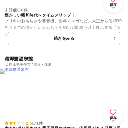
保存
22
未評価
0件
懐かしい昭和時代へタイムスリップ！
ブリキのおもちゃや蓄音機、少年マンガなど、大正から昭和30
年頃までの懐かしいおもちゃを約1万3000点以上展示する『あ
の日のおもちゃ箱・昭和館』。小学校の教室や台所、理容室な
続きをみる
ど昔の建物の外観が再...
湯郷鷺温泉館
岡山県美作市 / 温泉・銭湯
保存
12
2.5
1件