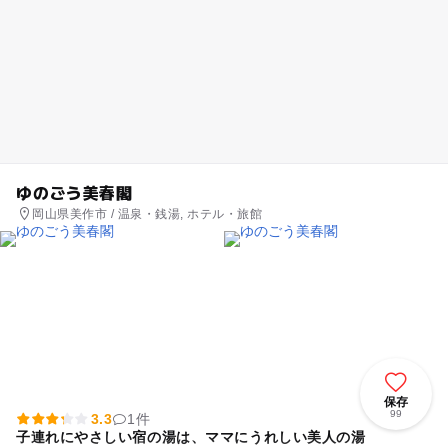
ゆのごう美春閣
岡山県美作市 / 温泉・銭湯, ホテル・旅館
保存
99
3.3
1件
子連れにやさしい宿の湯は、ママにうれしい美人の湯