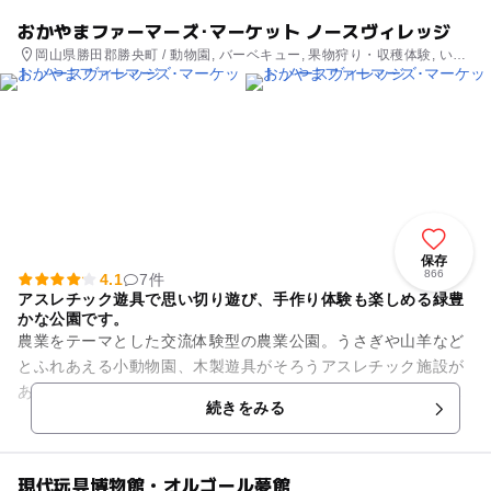
おかやまファーマーズ･マーケット ノースヴィレッジ
岡山県勝田郡勝央町 / 動物園, バーベキュー, 果物狩り・収穫体験, いち
ご狩り, アスレチック, 公園・総合公園, ホテル・旅館
保存
866
4.1
7件
アスレチック遊具で思い切り遊び、手作り体験も楽しめる緑豊
かな公園です。
農業をテーマとした交流体験型の農業公園。うさぎや山羊など
とふれあえる小動物園、木製遊具がそろうアスレチック施設が
あるほか、アイスクリーム･シャーベット作りの体験(予約優先
続きをみる
ですが空きがあれば当日参...
現代玩具博物館・オルゴール夢館