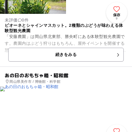
保存
9
未評価
0件
ピオーネとシャインマスカット。2種類のぶどうが味わえる体
験型観光農園
「安藤農園」は岡山県北東部、勝央町にある体験型観光農園で
す。農園内はぶどう狩りはもちろん、屋外イベントを開催する
憩いの場としても活用されています。 ぶどう狩り出来る品種は
続きをみる
甘味と酸味のバラン...
あの日のおもちゃ箱・昭和館
岡山県美作市 / 博物館・科学館