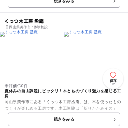
続きをみる
める露天風呂付きの和洋室など...
くっつ木工房 丞庵
岡山県美作市 / 体験施設
保存
12
未評価
0件
夏休みの自由課題にピッタリ！木とものづくり魅力を感じる工
房
岡山県美作市にある「くっつ木工房丞庵」は、木を使ったもの
づくりが楽しめる工房です。木工体験は「折りたたみイス」
「箸と箸置き」「時計とキーホルダー」の3種類をご用意。材
続きをみる
料選びから、備え付けの工具や...