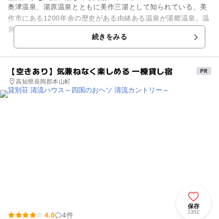
奥津温泉、湯原温泉とともに美作三湯として知られている、美
作市にある1200年余の歴史がある由緒ある温泉が湯郷温泉。温
泉街には多くの旅館が立ち並び、多くの観光客が訪れる場所で
続きをみる
す。 この温泉を気軽...
【空きあり】気兼ねなく楽しめる 一棟貸し宿
高知県長岡郡本山町
保存
1352
4.0
4件