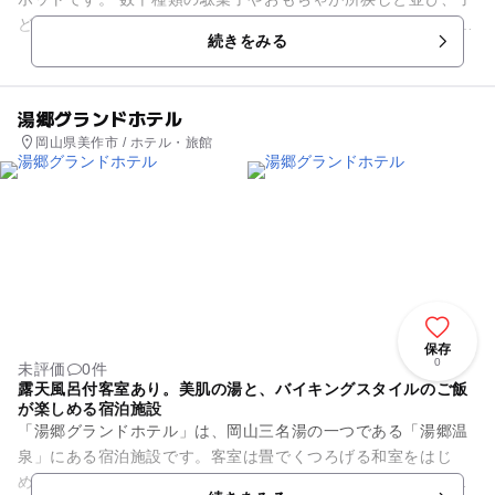
どもから大人までワクワクすること間違いなし。 また、購入し
続きをみる
た駄菓子やソフトク...
湯郷グランドホテル
岡山県美作市 / ホテル・旅館
保存
0
未評価
0件
露天風呂付客室あり。美肌の湯と、バイキングスタイルのご飯
が楽しめる宿泊施設
「湯郷グランドホテル」は、岡山三名湯の一つである「湯郷温
泉」にある宿泊施設です。客室は畳でくつろげる和室をはじ
め、ベッドでゆったり過ごせる洋室、好きな時間に家族で楽し