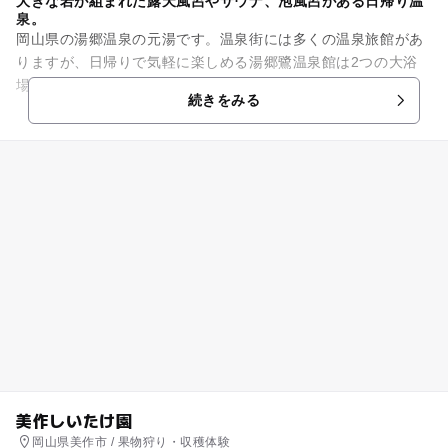
大きな岩が組まれた露天風呂やサウナ、泡風呂がある日帰り温
泉。
岡山県の湯郷温泉の元湯です。温泉街には多くの温泉旅館があ
りますが、日帰りで気軽に楽しめる湯郷鷺温泉館は2つの大浴
場と5つの家族湯があります。家族湯があるのは、子供連れに
続きをみる
は気兼ねなく温泉を楽しめる...
美作しいたけ園
岡山県美作市 / 果物狩り・収穫体験