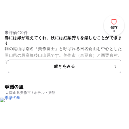
保存
3
未評価
0件
春には緑が迎えてくれ、秋には紅葉狩りを楽しむことができま
す
駒の尾山は別名「美作富士」と呼ばれる日名倉山を中心とした
岡山県の最高峰後山山系です。美作市（東粟倉）と西粟倉村、
そして兵庫県の千種町に隣接した県境の山で、後山連山の西に
続きをみる
位置しています。岡山県では...
季譜の里
岡山県美作市 / ホテル・旅館