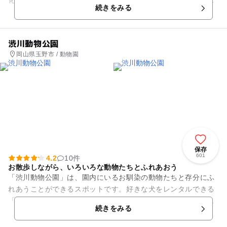
化を代表する庭園として、日本三名園の一つに数えられていま
続きをみる
す。綱政の時代には、...
渋川動物公園
岡山県玉野市 / 動物園
保存
601
4.2
10件
お散歩しながら、いろいろな動物たちとふれあおう
「渋川動物公園」は、園内にいるお馴染の動物たちと存分にふ
れあうことができるスポットです。好きな犬をレンタルできる
「一日ペット」も家族連れに大好評。緑いっぱいの園内で、ペ
続きをみる
ットとのふれあいを体験する...