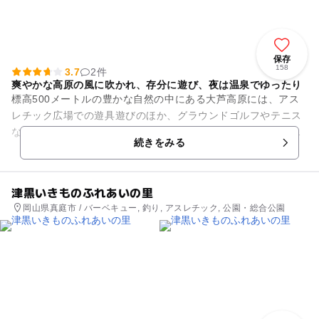
保存
158
3.7
2件
爽やかな高原の風に吹かれ、存分に遊び、夜は温泉でゆったり
標高500メートルの豊かな自然の中にある大芦高原には、アス
レチック広場での遊具遊びのほか、グラウンドゴルフやテニス
などのスポーツ、さらには奥池湖畔を一望できる露天風呂を備
続きをみる
えた温泉まで堪能すること...
津黒いきものふれあいの里
岡山県真庭市 / バーベキュー, 釣り, アスレチック, 公園・総合公園