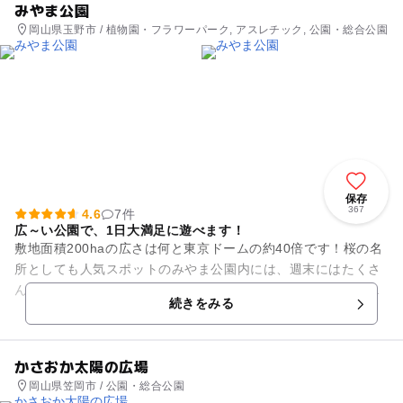
みやま公園
岡山県玉野市 / 植物園・フラワーパーク, アスレチック, 公園・総合公園
保存
367
4.6
7件
広～い公園で、1日大満足に遊べます！
敷地面積200haの広さは何と東京ドームの約40倍です！桜の名
所としても人気スポットのみやま公園内には、週末にはたくさ
んの家族連れで賑わう、遊具やアスレチックが集まったわんぱ
続きをみる
く広場を始め、パター...
かさおか太陽の広場
岡山県笠岡市 / 公園・総合公園