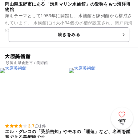
岡山県玉野市にある「渋川マリン水族館」の愛称をもつ海洋博
物館
海をテーマとして1953年に開館し、水族館と陳列館から構成さ
れています。 水族館には大小34個の水槽が設置され、瀬戸内海
の海洋生物を中心に、約180種2000点を飼育展示しています。
続きをみる
全国の水族...
大原美術館
岡山県倉敷市 / 美術館
保存
78
3.7
1件
エル・グレコの「受胎告知」やモネの「睡蓮」など、名画を鑑
賞できる美術館です。