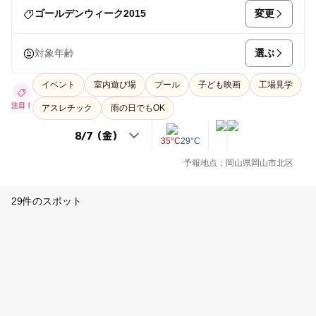
変更
ゴールデンウィーク2015
選ぶ
対象年齢
イベント
室内遊び場
プール
子ども映画
工場見学
注目！
アスレチック
雨の日でもOK
35°C
29°C
予報地点：岡山県岡山市北区
29件のスポット