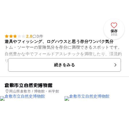
保存
1011
2.8
3件
遊具やフィッシング、ログハウスと思う存分ワンパク気分
トム・ソーヤーの冒険気分を存分に満喫できるスポットです。
自然豊かな中でフィールドアスレチックを満喫したり、渓流釣
りを体験したり、デイキャンプを楽しんだり…夏には浅瀬の川
続きをみる
で水遊びもできるので水着は...
倉敷市立自然史博物館
岡山県倉敷市 / 博物館・科学館