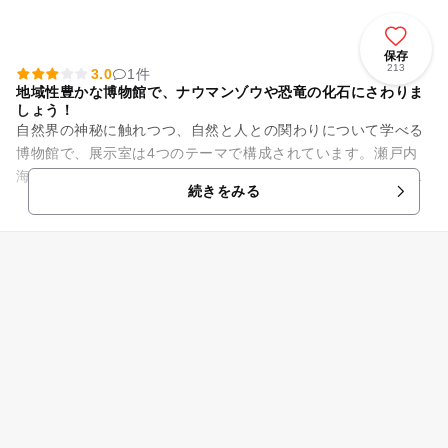
保存
213
3.0
1件
地域性豊かな博物館で、ナウマンゾウや恐竜の化石にさわりま
しょう！
自然界の神秘に触れつつ、自然と人との関わりについて学べる
博物館で、展示室は4つのテーマで構成されています。瀬戸内
海、高梁川流域、倉敷に生息した生きものたちの足跡をたどっ
続きをみる
ていくのは、自然界を探検す...