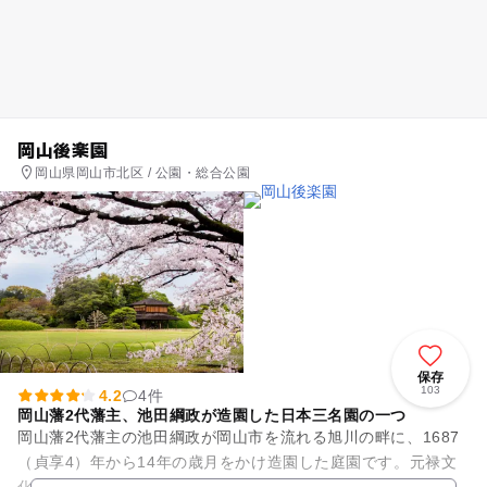
岡山後楽園
岡山県岡山市北区 / 公園・総合公園
保存
103
4.2
4件
岡山藩2代藩主、池田綱政が造園した日本三名園の一つ
岡山藩2代藩主の池田綱政が岡山市を流れる旭川の畔に、1687
（貞享4）年から14年の歳月をかけ造園した庭園です。元禄文