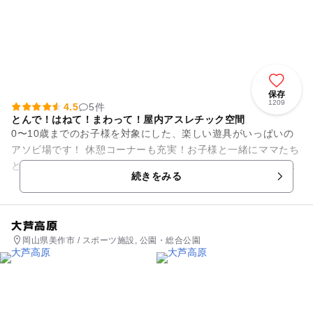
保存
1209
4.5
5件
とんで！はねて！まわって！屋内アスレチック空間
0〜10歳までのお子様を対象にした、楽しい遊具がいっぱいの
アソビ場です！ 休憩コーナーも充実！お子様と一緒にママたち
とのコミュニケーションもとれる、くつろぎの空間となってい
続きをみる
ます♪
大芦高原
岡山県美作市 / スポーツ施設, 公園・総合公園