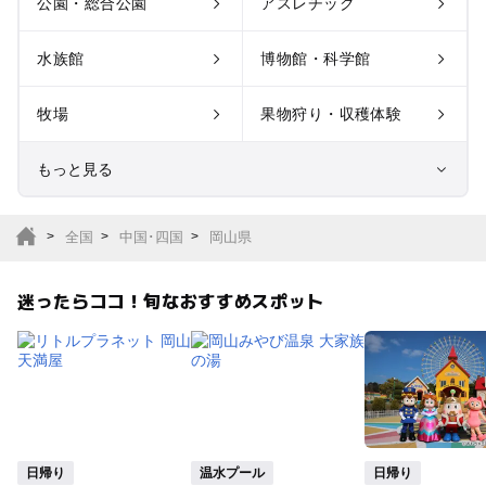
公園・総合公園
アスレチック
水族館
博物館・科学館
牧場
果物狩り・収穫体験
もっと見る
室内遊び場
遊園地
全国
中国･四国
岡山県
テーマパーク
動物園
迷ったらココ！旬なおすすめスポット
サファリパーク
植物園・フラワーパー
ク
キャンプ場
バーベキュー
釣り
自然景観
日帰り
温水プール
日帰り