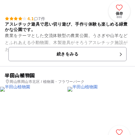
保存
866
4.1
7件
アスレチック遊具で思い切り遊び、手作り体験も楽しめる緑豊
かな公園です。
農業をテーマとした交流体験型の農業公園。うさぎや山羊など
とふれあえる小動物園、木製遊具がそろうアスレチック施設が
あるほか、アイスクリーム･シャーベット作りの体験(予約優先
続きをみる
ですが空きがあれば当日参...
半田山植物園
岡山県岡山市北区 / 植物園・フラワーパーク