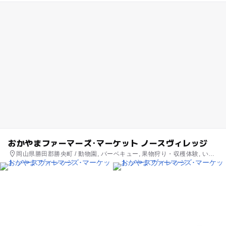
おかやまファーマーズ･マーケット ノースヴィレッジ
岡山県勝田郡勝央町 / 動物園, バーベキュー, 果物狩り・収穫体験, いち
ご狩り, アスレチック, 公園・総合公園, ホテル・旅館