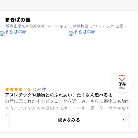
まきばの館
岡山県久米郡美咲町 / バーベキュー, 体験施設, アスレチック, 公園・総
合公園, ホテル・旅館
保存
562
3.7
4件
アスレチックや動物とのふれあい、たくさん遊べるよ
自然に囲まれた中でピクニックを楽しみ、さらに動物にも触れ
合うことができるお出掛けスポットです。馬・羊・ウサギなど
との触れ合いに子供たちは大喜び。アスレチック広場もあるの
続きをみる
で一日のんびり楽しみたいス...