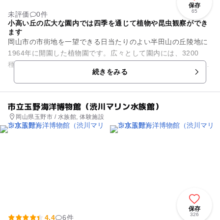
保存
65
未評価
0件
小高い丘の広大な園内では四季を通じて植物や昆虫観察ができ
ます
岡山市の市街地を一望できる日当たりのよい半田山の丘陵地に
1964年に開園した植物園です。広々として園内には、3200
種、15万本の植物が栽培されており、一年中鮮やかな色彩に包
続きをみる
まれます。山の頂上付...
市立玉野海洋博物館（渋川マリン水族館）
岡山県玉野市 / 水族館, 体験施設
保存
326
4.4
6件