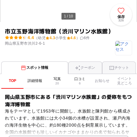
1 / 10
保存
326
市立玉野海洋博物館（渋川マリン水族館）
4.4
（幼児
4.3
小学生
4.6
）
6
件
岡山県玉野市渋川2-6-1
スポット情報
クーポン
チケット
イベント
写真
口コミ
TOP
詳細情報
お知らせ
見どころ
20
6
岡山県玉野市にある「渋川マリン水族館」の愛称をもつ
海洋博物館
海をテーマとして1953年に開館し、水族館と陳列館から構成さ
れています。水族館には大小34個の水槽が設置され、瀬戸内海
の海洋生物を中心に、約180種2000点を飼育展示しています。
全国の水族館でも珍しいイカナゴやままかりの名で知られるサ