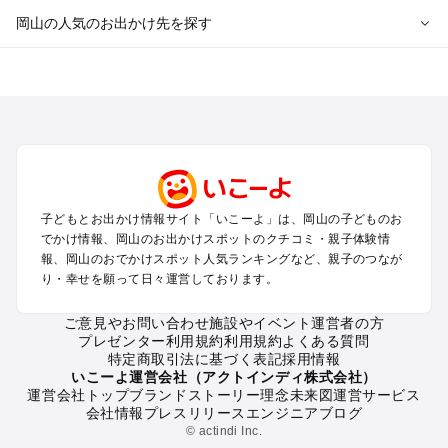
岡山の人気のお出かけ先を探す
岡山のエリアからプール子ども連れのお出かけスポット
を探す
岡山・吉備路・玉野・牛窓のプールお出かけ
倉敷・瀬戸大橋・総社・井笠のプールお出かけ
蒜山・津山・美作三湯のプールお出かけ
高梁・新見・吉備高原のプールお出かけ
子どもとお出かけ情報サイト「いこーよ」は、岡山の子どものお
岡山の定番お出かけスポット
でかけ情報、岡山のお出かけスポットのクチコミ・親子体験情
岡山の遊園地
報、岡山のおでかけスポット人気ランキングなど、親子のつなが
り・幸せを願って日々運営しております。
岡山の動物園
岡山のバーベキュー
ご意見やお問い合わせ
施設やイベント運営者の方
岡山の釣り
プレゼンター利用規約
利用規約
よくある質問
岡山の牧場
特定商取引法に基づく表記
採用情報
岡山のプール
いこーよ運営会社（アクトインディ株式会社）
運営会社トップ
ブランドストーリー
理念
未来図
運営サービス
岡山のアスレチック
会社情報
プレスリリース
エンジニアブログ
岡山の公園・総合公園
© actindi Inc.
岡山の観光