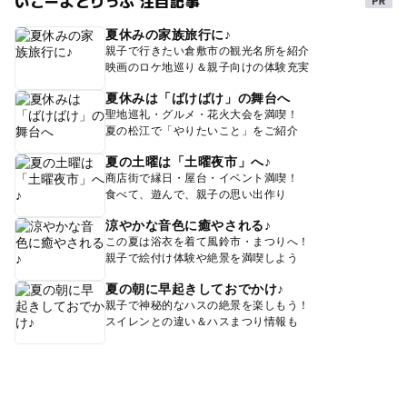
いこーよとりっぷ 注目記事
夏休みの家族旅行に♪
親子で行きたい倉敷市の観光名所を紹介
映画のロケ地巡り＆親子向けの体験充実
夏休みは「ばけばけ」の舞台へ
聖地巡礼・グルメ・花火大会を満喫！
夏の松江で「やりたいこと」をご紹介
夏の土曜は「土曜夜市」へ♪
商店街で縁日・屋台・イベント満喫！
食べて、遊んで、親子の思い出作り
涼やかな音色に癒やされる♪
この夏は浴衣を着て風鈴市・まつりへ！
親子で絵付け体験や絶景を満喫しよう
夏の朝に早起きしておでかけ♪
親子で神秘的なハスの絶景を楽しもう！
スイレンとの違い＆ハスまつり情報も