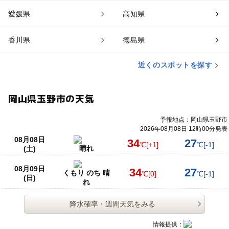
愛媛県
高知県
香川県
徳島県
近くのスポットを探す
岡山県玉野市の天気
予報地点：岡山県玉野市
2026年08月08日 12時00分発表
08月08日
34
27
℃
[+1]
℃
[-1]
晴れ
(土)
08月09日
34
27
くもり のち 晴
℃
[0]
℃
[-1]
(日)
れ
降水確率・週間天気をみる
情報提供：