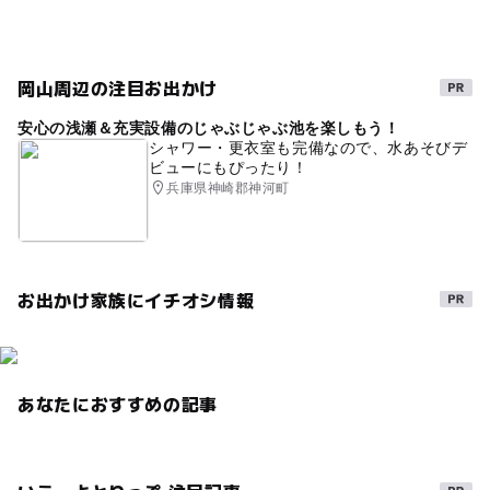
雨でも遊べる
玉野市
GW2016
年間パスあり
雨でも大丈夫
春休み2027
三連休
室内
岡山周辺の注目お出かけ
2014年夏休み特集
海水浴場近く
夏休み2014
安心の浅瀬＆充実設備のじゃぶじゃぶ池を楽しもう！
夏休み2016
岡山県
夏休み2026
タッチプール
シャワー・更衣室も完備なので、水あそびデ
ビューにもぴったり！
海が近い
動物とふれあう
標本
兵庫県神崎郡神河町
GW(ゴールデンウィーク)2027
ゴールデンウィーク2015
雨でも楽しめる
穴場
お出かけ家族にイチオシ情報
朝から遊べる
gw2015
ゴールデンウィーク
冬休み2025-2026
平成27年
雨でもOK
あなたにおすすめの記事