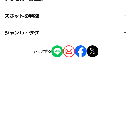
5歳以上15歳未満 400円
交通アクセス
スポットの特徴
大人の料金
JR宇野みなと線宇野駅よりバス(渋川行)30分、「渋川」下
高校生以上 800円
車、徒歩約５分
◯
ー
駐車場あり
ジャンル・タグ
駅から近い
JR岡山駅より特急バス(渋川行)、「ダイヤモンド瀬戸内マ
リンホテル」下車(終点)、徒歩３分
ー
ー
授乳室あり
託児所
ジャンル
※JR宇野駅からも特急バスに乗車可能。
シェアする
体験施設
水族館
◯
◯
雨でもOK
ベビーカーOK
タグ
◯
ー
食事持込OK
レストラン
自然体験
模型
ゴールデンウィーク2016
◯
◯
売店
オムツ交換台
雨の日おでかけ
雨の日でもOK
午後から遊べる
GW
魚とふれあう
夏休み2015
GW(ゴールデンウィーク)2016
GW(ゴールデンウィーク)2015
水族館年間パス