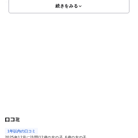
ッパなど瀬戸内海を代表する魚の飼育も行われて
続きをみる
口コミ
1年以内の口コミ
2025年12月に訪問
/
12歳の女の子
6歳の女の子