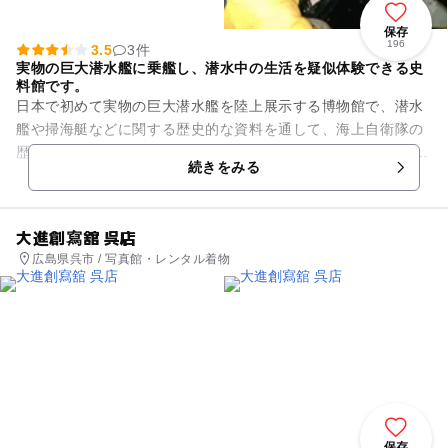
保存
196
3.5
3件
実物の巨大潜水艦に乗艦し、潜水中の生活を疑似体験できる史
料館です。
日本で初めて実物の巨大潜水艦を陸上展示する博物館で、潜水
艦や掃海艇などに関する歴史的な資料を通して、海上自衛隊の
歴史などについて学ぶことができます。 おすすめは、「潜水艦
続きをみる
あきしお艦内体験」...
大進創寫舘 呉店
広島県呉市 / 写真館・レンタル着物
保存