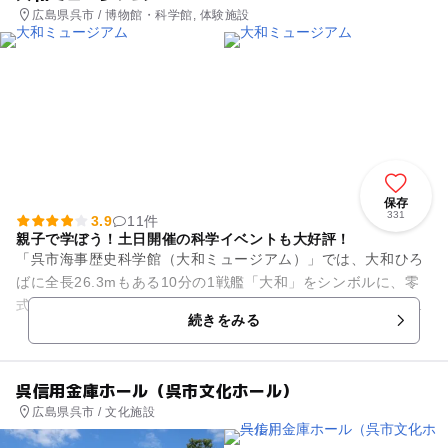
広島県呉市 / 博物館・科学館, 体験施設
保存
331
3.9
11件
親子で学ぼう！土日開催の科学イベントも大好評！
「呉市海事歴史科学館（大和ミュージアム）」では、大和ひろ
ばに全長26.3mもある10分の1戦艦「大和」をシンボルに、零
式艦上戦闘機六二型、人間魚雷「回天」などの実物資料を展示
続きをみる
しています。 ...
呉信用金庫ホール（呉市文化ホール）
広島県呉市 / 文化施設