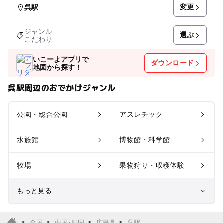
変更
呉駅
ジャンル
選ぶ
こだわり
いこーよアプリで
ダウンロード
地図から探す！
呉駅周辺のおでかけジャンル
公園・総合公園
アスレチック
水族館
博物館・科学館
牧場
果物狩り・収穫体験
もっと見る
室内遊び場
遊園地
全国
中国･四国
広島県
呉駅