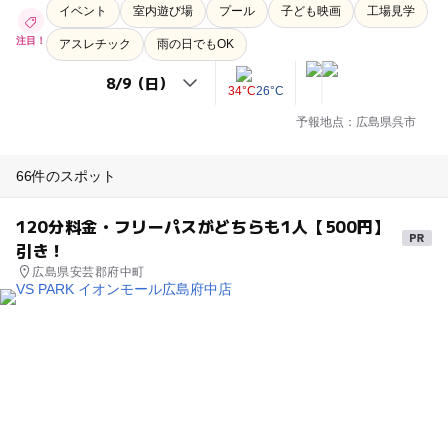
イベント
室内遊び場
プール
子ども映画
工場見学
注目！
アスレチック
雨の日でもOK
34°C
26°C
予報地点：広島県呉市
66件のスポット
120分料金・フリーパスがどちらも1人【500円】
引き！
広島県安芸郡府中町