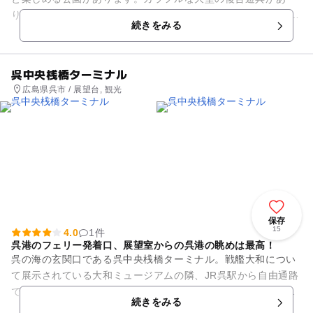
り、わんぱく盛りの子どもでも満足。 周辺にも「中央公園」や
続きをみる
「きらら公園」、「楓...
呉中央桟橋ターミナル
広島県呉市 / 展望台, 観光
保存
15
4.0
1件
呉港のフェリー発着口、展望室からの呉港の眺めは最高！
呉の海の玄関口である呉中央桟橋ターミナル。戦艦大和につい
て展示されている大和ミュージアムの隣、JR呉駅から自由通路
でアクセスできる立地にあります。青銅色の屋根のシンボルド
続きをみる
ームやれんが調の外壁が雰...