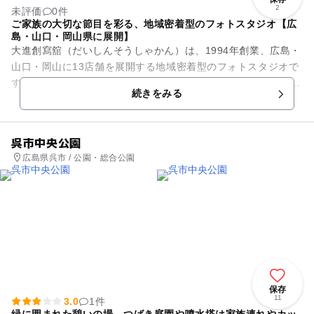
2
未評価
0件
ご家族の大切な節目を彩る、地域密着型のフォトスタジオ【広
島・山口・岡山県に展開】
大進創寫舘（だいしんそうしゃかん）は、1994年創業、広島・
山口・岡山に13店舗を展開する地域密着型のフォトスタジオで
す。 七五三やお宮参り、誕生日、入園・入学、ご家族写真、ご
続きをみる
成人の振袖撮影な...
呉市中央公園
広島県呉市 / 公園・総合公園
保存
11
3.0
1件