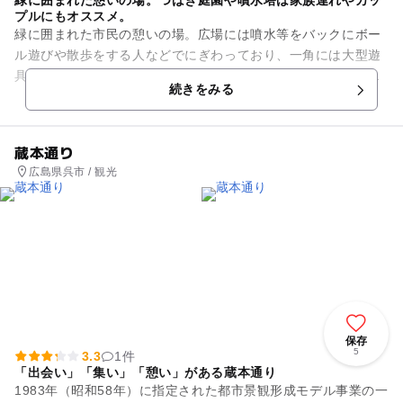
緑に囲まれた憩いの場。つばき庭園や噴水塔は家族連れやカッ
プルにもオススメ。
緑に囲まれた市民の憩いの場。広場には噴水等をバックにボー
ル遊びや散歩をする人などでにぎわっており、一角には大型遊
具も新設されています。また呉市で行われる様々なイベントや
続きをみる
お祭りの会場となっているの...
蔵本通り
広島県呉市 / 観光
保存
5
3.3
1件
「出会い」「集い」「憩い」がある蔵本通り
1983年（昭和58年）に指定された都市景観形成モデル事業の一