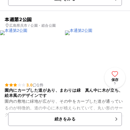
が、芝生の広場があり、走っ...
本通第2公園
広島県呉市 / 公園・総合公園
保存
5
3.0
1件
園内にカーブした道があり、まわりは緑 真ん中に木が立ち、
絵本風のデザインです
園内の敷地に緑地が広がり、その中をカーブした道が通ってい
るのが特徴的。道の中心に木が植えられていて、丸い形のサー
クルベンチが木を囲んで置かれています。 遊具は複合遊具が置
続きをみる
いてあり、幼児が楽...