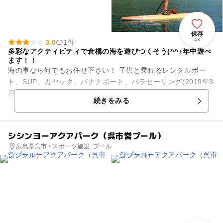
保存
43
3.0
1件
多彩なアクティビティで倉橋の海を遊びつくそう(^^♪年中遊べ
ます！！
海の事なら何でもお任せ下さい！ 子供と乗れるレンタルボー
ト、SUP、カヤック、バナナボート、パラセーリング(2019年3
月準備中）etc... 遠浅のビーチで磯遊びやビーチ遊びも楽しめ
続きをみる
ます(...
シシンヨーアクアパーク（呉市営プール）
広島県呉市 / スポーツ施設, プール