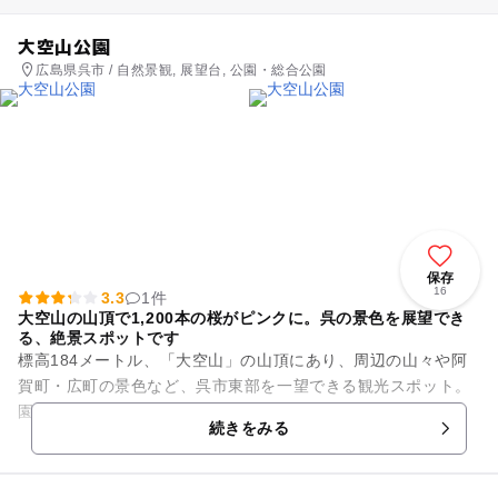
大空山公園
広島県呉市 / 自然景観, 展望台, 公園・総合公園
保存
16
3.3
1件
大空山の山頂で1,200本の桜がピンクに。呉の景色を展望でき
る、絶景スポットです
標高184メートル、「大空山」の山頂にあり、周辺の山々や阿
賀町・広町の景色など、呉市東部を一望できる観光スポット。
園内には1,200本の桜があり、お花見やフォトスポットとして
続きをみる
もおすすめ。春になる...