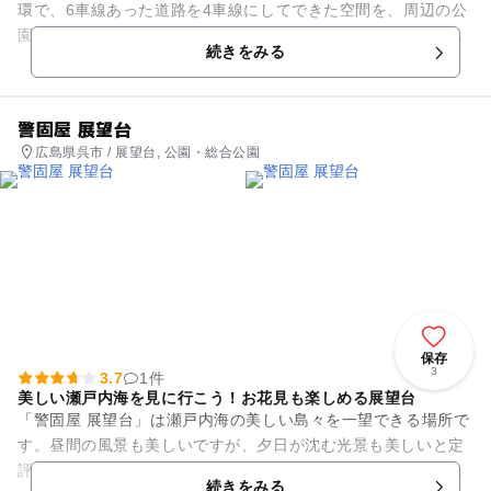
環で、6車線あった道路を4車線にしてできた空間を、周辺の公
園と一体的に整備しまして造られた「蔵本通り」。赤レンガを
続きをみる
基調とし、出会いの...
警固屋 展望台
広島県呉市 / 展望台, 公園・総合公園
保存
3
3.7
1件
美しい瀬戸内海を見に行こう！お花見も楽しめる展望台
「警固屋 展望台」は瀬戸内海の美しい島々を一望できる場所で
す。昼間の風景も美しいですが、夕日が沈む光景も美しいと定
評があります。敷地内に子どもが楽しめる遊具はありません
続きをみる