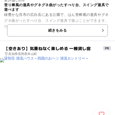
未評価
0件
登り棒風の遊具やグネグネ曲がったすべり台、スイング遊具で
遊べます
緑豊かな呉市の広白岳にある公園で、はん登棒風の遊具やグネ
グネ曲がったすべり台、スイング遊具で遊ぶことができます。
住宅が建ち並ぶところに公園がありますが、その向こうに山が
続きをみる
見え隠れする景色に...
【空きあり】気兼ねなく楽しめる 一棟貸し宿
高知県長岡郡本山町