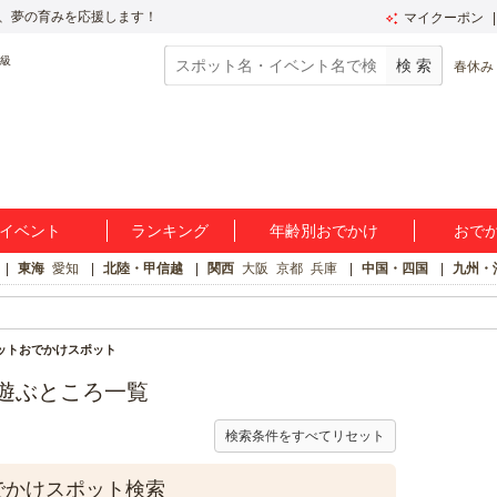
、夢の育みを応援します！
マイクーポン
春休み
イベント
ランキング
年齢別おでかけ
おで
東海
愛知
北陸・甲信越
関西
大阪
京都
兵庫
中国・四国
九州・
ットおでかけスポット
遊ぶところ一覧
検索条件をすべてリセット
でかけスポット検索