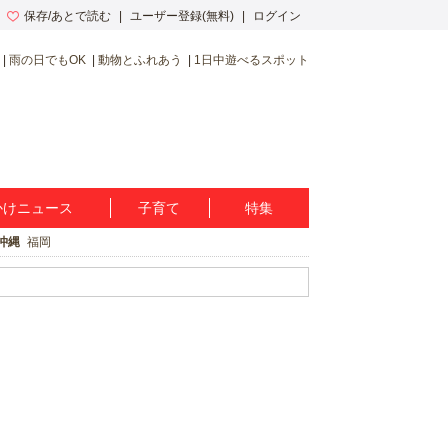
保存/あとで読む
ユーザー登録(無料)
ログイン
雨の日でもOK
動物とふれあう
1日中遊べるスポット
かけニュース
子育て
特集
沖縄
福岡