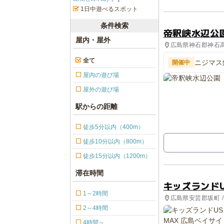
1日中遊べるスポット
条件検索
帝釈峡水辺公
屋内・屋外
広島県神石郡神石高原
体験・アクティビ
全て
ニジマス
開催中
れる』
屋内の遊び場
屋外の遊び場
駅からの距離
徒歩5分以内（400m）
徒歩10分以内（800m）
徒歩15分以内（1200m）
滞在時間
キッズランドU
1～2時間
広島県安芸郡坂町 /
2～4時間
4時間～