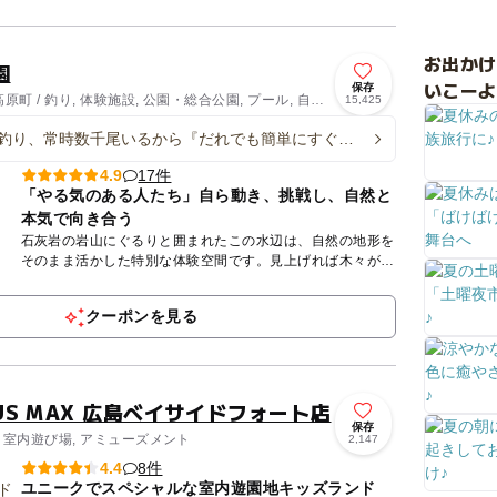
要です）では...
お出か
園
いこーよ
保存
町 / 釣り, 体験施設, 公園・総合公園, プール, 自然
15,425
ティ
釣り、常時数千尾いるから『だれでも簡単にすぐ釣
17件
4.9
「やる気のある人たち」自ら動き、挑戦し、自然と
本気で向き合う
石灰岩の岩山にぐるりと囲まれたこの水辺は、自然の地形を
そのまま活かした特別な体験空間です。見上げれば木々が深
く生い茂り、やわらかな木漏れ日が差し込みます。谷あいを
吹き抜ける風...
クーポンを見る
S MAX 広島ベイサイドフォート店
保存
 室内遊び場, アミューズメント
2,147
8件
4.4
ユニークでスペシャルな室内遊園地キッズランド