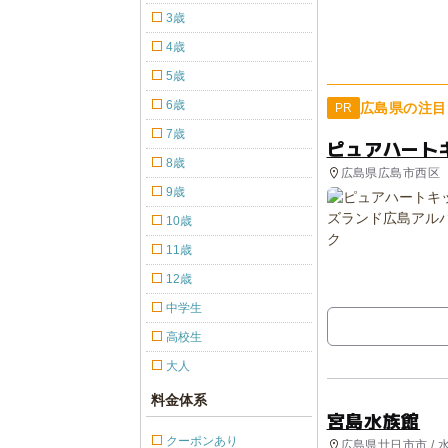
3歳
4歳
5歳
6歳
広島県の注目
PR
7歳
ピュアハート
8歳
広島県広島市西区
9歳
10歳
11歳
12歳
中学生
高校生
大人
料金体系
宮島水族館
クーポンあり
広島県廿日市市 / 