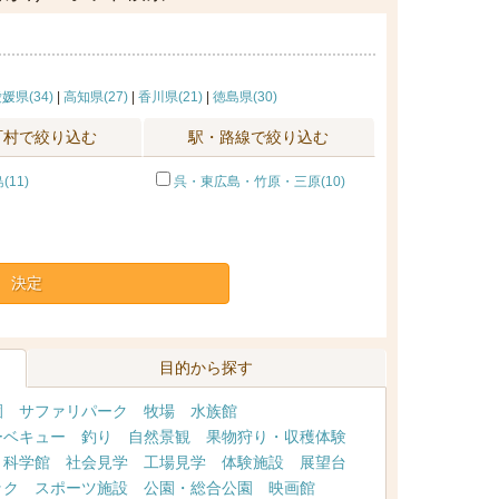
媛県(34)
|
高知県(27)
|
香川県(21)
|
徳島県(30)
町村で絞り込む
駅・路線で絞り込む
11)
呉・東広島・竹原・三原(10)
決定
目的から探す
園
サファリパーク
牧場
水族館
ーベキュー
釣り
自然景観
果物狩り・収穫体験
・科学館
社会見学
工場見学
体験施設
展望台
ック
スポーツ施設
公園・総合公園
映画館