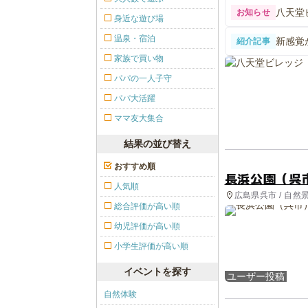
八天堂
お知らせ
身近な遊び場
温泉・宿泊
新感覚
紹介記事
夏やす
家族で買い物
パパの一人子守
パパ大活躍
ママ友大集合
結果の並び替え
おすすめ順
長浜公園（呉
人気順
広島県呉市 / 自然
総合評価が高い順
幼児評価が高い順
小学生評価が高い順
イベントを探す
ユーザー投稿
自然体験