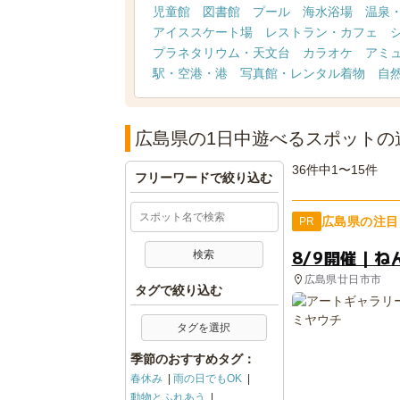
児童館
図書館
プール
海水浴場
温泉
アイススケート場
レストラン・カフェ
プラネタリウム・天文台
カラオケ
アミ
駅・空港・港
写真館・レンタル着物
自
広島県の1日中遊べるスポットの
36件中1〜15件
フリーワードで絞り込む
広島県の注目
PR
8/9開催｜
広島県廿日市市
タグで絞り込む
タグを選択
季節のおすすめタグ：
春休み
雨の日でもOK
動物とふれあう