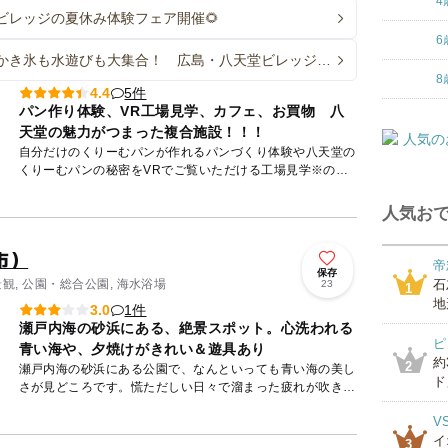
4
ビレッジの夏休み体験フェア開催🌻
6
かき氷も水遊びも大集合！ 広島・八天堂ビレッジで
み体験フェアが開催
8
5件
4.4
パン作り体験、VR工場見学、カフェ、お買物 八
天堂の魅力がつまった複合施設！！！
自分だけのくりーむパンが作れるパンづくり体験や八天堂の
くりーむパンの秘密をVRでご覧いただける工場見学※のご
案内が最大の魅力！ ここでしか食べられない八天堂ならで
はのス...
人気おで
市）
帝
保存
景観, 公園・総合公園, 海水浴場
石
23
1
地
1件
3.0
瀬戸内海の砂浜にある、絶景スポット。心洗われる
ピ
青い海や、夕焼けがきれい＆遊具あり
約
2
瀬戸内海の砂浜にある公園で、なんといっても青い海の美し
ド」
さが見どころです。慌ただしい日々で溜まった疲れが吹き飛
ぶ絶景スポットなので、地元の人にはもちろん、遠方から訪
V
れる親子での...
イ
3