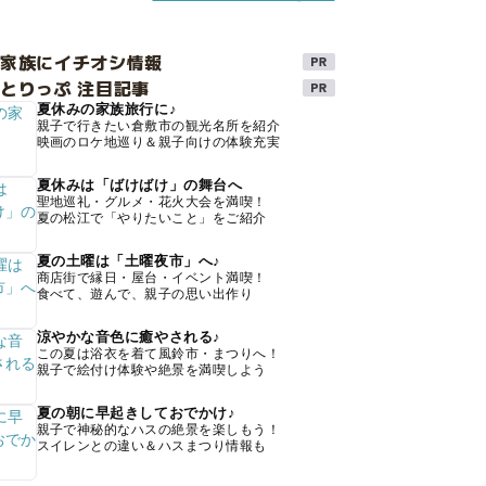
け家族にイチオシ情報
とりっぷ 注目記事
夏休みの家族旅行に♪
親子で行きたい倉敷市の観光名所を紹介
映画のロケ地巡り＆親子向けの体験充実
夏休みは「ばけばけ」の舞台へ
聖地巡礼・グルメ・花火大会を満喫！
夏の松江で「やりたいこと」をご紹介
夏の土曜は「土曜夜市」へ♪
商店街で縁日・屋台・イベント満喫！
食べて、遊んで、親子の思い出作り
涼やかな音色に癒やされる♪
この夏は浴衣を着て風鈴市・まつりへ！
親子で絵付け体験や絶景を満喫しよう
夏の朝に早起きしておでかけ♪
親子で神秘的なハスの絶景を楽しもう！
スイレンとの違い＆ハスまつり情報も