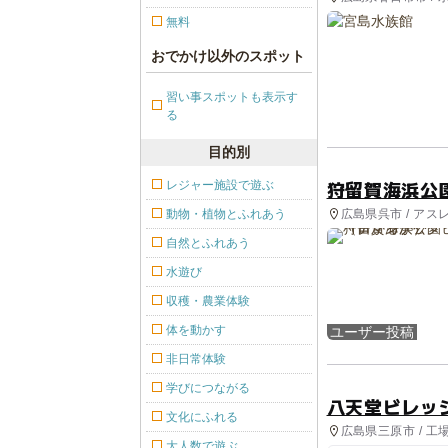
無料
おでかけ以外のスポット
習い事スポットも表示す
る
目的別
狩留賀海浜公
レジャー施設で遊ぶ
広島県呉市 / アス
動物・植物とふれあう
自然とふれあう
水遊び
収穫・農業体験
体を動かす
ユーザー投稿
非日常体験
学びにつながる
八天堂ビレッ
文化にふれる
広島県三原市 / 工
大人数で遊ぶ