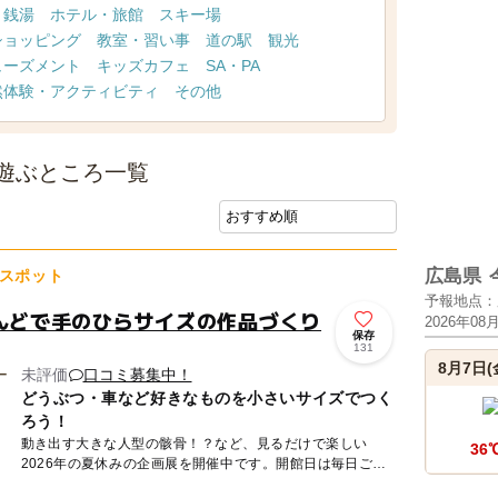
・銭湯
ホテル・旅館
スキー場
ショッピング
教室・習い事
道の駅
観光
ューズメント
キッズカフェ
SA・PA
然体験・アクティビティ
その他
遊ぶところ一覧
広島県
スポット
予報地点：
ねんどで手のひらサイズの作品づくり
2026年08
保存
131
8月7日(
未評価
口コミ募集中！
どうぶつ・車など好きなものを小さいサイズでつく
ろう！
動き出す大きな人型の骸骨！？など、見るだけで楽しい
36
2026年の夏休みの企画展を開催中です。開館日は毎日ご利
用できる、造形コーナー（造形キット¥500〜のご購入が必