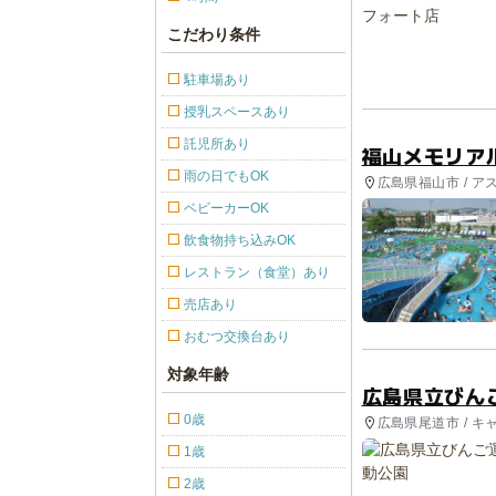
こだわり条件
駐車場あり
授乳スペースあり
託児所あり
福山メモリア
雨の日でもOK
広島県福山市 / ア
ベビーカーOK
飲食物持ち込みOK
レストラン（食堂）あり
売店あり
おむつ交換台あり
対象年齢
広島県立びん
0歳
広島県尾道市 / キ
園, プール
1歳
2歳