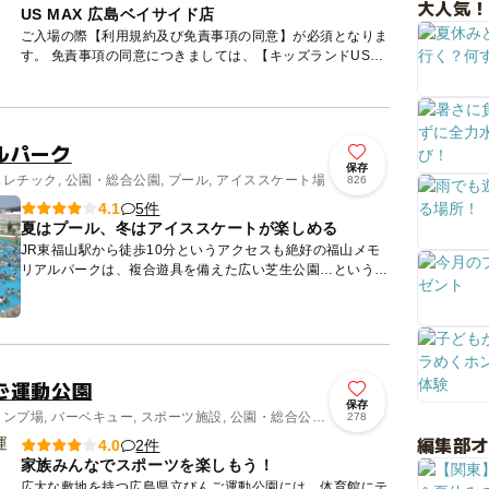
大人気！
US MAX 広島ベイサイド店
ご入場の際【利用規約及び免責事項の同意】が必須となりま
す。 免責事項の同意につきましては、【キッズランドUS店
舗公式LINEアカウントのメニュー】からのご確認、または
【店舗...
ルパーク
保存
スレチック, 公園・総合公園, プール, アイススケート場
826
5件
4.1
夏はプール、冬はアイススケートが楽しめる
JR東福山駅から徒歩10分というアクセスも絶好の福山メモ
リアルパークは、複合遊具を備えた広い芝生公園…というだ
けではありません！ 園内にはゴーカートやボールプール、
47種類...
ご運動公園
保存
ャンプ場, バーベキュー, スポーツ施設, 公園・総合公
278
編集部
2件
4.0
家族みんなでスポーツを楽しもう！
広大な敷地を持つ広島県立びんご運動公園には、体育館にテ