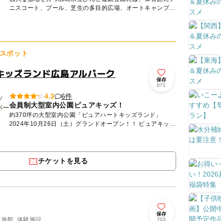
ニスコート、プール、芝生の多目的広場、オートキャンプ場
などたくさんの施設があり、家族みんなでスポーツを楽しむ
ことができま...
スポット
キッズランド広島アルパーク
保存
671
6件
4.3
会員制大型室内公園ピュアキッズ！
約370坪の大型室内公園「ピュアハートキッズランド」
2024年10月26日（土）グランドオープン！！ ピュアキッズ
は完全会員制の大型室内公園です。店内にはとても広い...
チケットを見る
保存
水族館, 体験施設
703