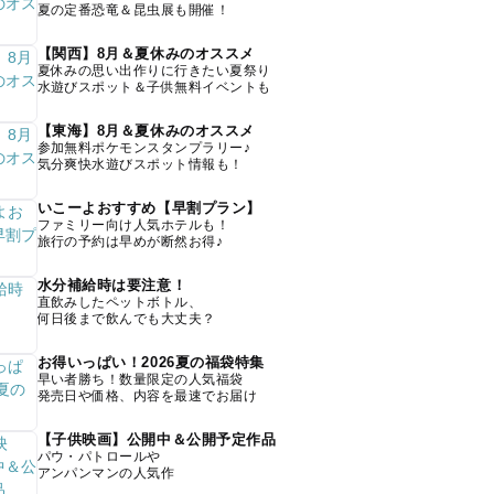
夏の定番恐竜＆昆虫展も開催！
【関西】8月＆夏休みのオススメ
夏休みの思い出作りに行きたい夏祭り
水遊びスポット＆子供無料イベントも
【東海】8月＆夏休みのオススメ
参加無料ポケモンスタンプラリー♪
気分爽快水遊びスポット情報も！
いこーよおすすめ【早割プラン】
ファミリー向け人気ホテルも！
旅行の予約は早めが断然お得♪
水分補給時は要注意！
直飲みしたペットボトル、
何日後まで飲んでも大丈夫？
お得いっぱい！2026夏の福袋特集
早い者勝ち！数量限定の人気福袋
発売日や価格、内容を最速でお届け
【子供映画】公開中＆公開予定作品
パウ・パトロールや
アンパンマンの人気作