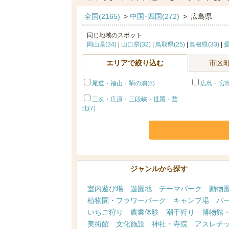
全国(2165)
>
中国･四国(272)
>
広島県
同じ地域のスポット:
岡山県(34)
|
山口県(32)
|
鳥取県(25)
|
島根県(33)
|
愛
エリアで絞り込む
市区
尾道・福山・鞆の浦(8)
広島・宮島(
三次・庄原・三段峡・世羅・芸
北(7)
ジャンルから探す
室内遊び場
遊園地
テーマパーク
動物
植物園・フラワーパーク
キャンプ場
バ
いちご狩り
農業体験
潮干狩り
博物館
美術館
文化施設
神社・寺院
アスレチ