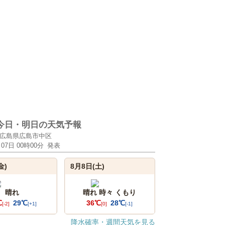
今日・明日の天気予報
広島県広島市中区
月07日 00時00分
発表
金)
8月8日(土)
晴れ
晴れ 時々 くもり
℃
29℃
36℃
28℃
[-2]
[+1]
[0]
[-1]
降水確率・週間天気を見る