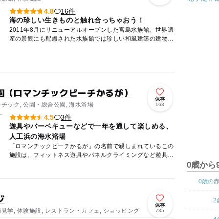
16件
4.8
海の珍しい生きものと触れ合っちゃおう！
2011年8月にリニューアルオープンした宮島水族館。世界遺
産の景観にも配慮された水族館では珍しい和風建築の建物の
中には、瀬戸内海を中心とした380種以上の生きものに出会
うこと...
園（ロマンチックビーチかるが）
保存
レチック, 公園・総合公園, 海水浴場
163
3件
4.5
遊具やバーベキューなどで一年を通して楽しめる、
人工浜の海水浴場
「ロマンチックビーチかるが」の名前で親しまれているこの
施設は、フィットネス遊具やパネルクライミングなど遊具が
豊富です。JRかるが浜駅から徒歩でアクセスできるので、
0歳から
とても便利で...
0歳の
ジ
2
保存
場見学, 体験施設, レストラン・カフェ, ショッピング
735