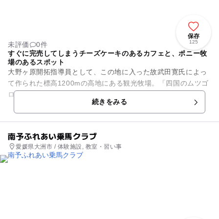
保存
125
未評価
0件
すぐに完売してしまうチーズケーキのあるカフェと、ポニー牧
場のあるスポット
大野ヶ原開拓指導員として、この地に入った故武田寛氏によっ
て作られた標高1200mの高地にある観光牧場。「四国のムツゴ
ロウさんになりたい」との思いから、30年ほど前に2頭のポニ
続きをみる
ーを飼い始めたのがき...
南予ふれあい乗馬クラブ
愛媛県大洲市 / 体験施設, 教室・習い事