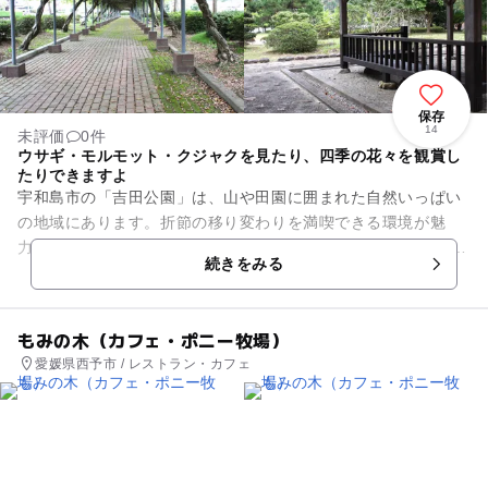
保存
14
未評価
0件
ウサギ・モルモット・クジャクを見たり、四季の花々を観賞し
たりできますよ
宇和島市の「吉田公園」は、山や田園に囲まれた自然いっぱい
の地域にあります。折節の移り変わりを満喫できる環境が魅
力。 施設内にはローラーすべり台をはじめ、ザイルクライミン
続きをみる
グやアスレチック遊具...
もみの木（カフェ・ポニー牧場）
愛媛県西予市 / レストラン・カフェ