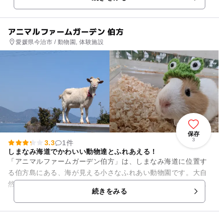
アニマルファームガーデン 伯方
愛媛県今治市 / 動物園, 体験施設
保存
3
3.3
1件
しまなみ海道でかわいい動物達とふれあえる！
「アニマルファームガーデン伯方」は、しまなみ海道に位置す
る伯方島にある、海が見える小さなふれあい動物園です。大自
然の中で動物たちとのびのびと触れ合える、心温まる体験を提
続きをみる
供しています。 •施設概...