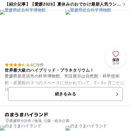
【紹介記事】【愛媛2026】夏休みのおでかけ最新人気ランキ
ングTOP10 プール・室内遊び場・体験系も
保存
1038
4.4
9件
世界最大級のハイブリッド・プラネタリウム！
愛媛県新居浜市の科学博物館。常設展示は自然館・科学技術
館・産業館の３つのスペースに分かれていて、2～3ヶ月ごとに
様々な企画展も行われています。 見どころは、世界最大級の直
続きをみる
径30ｍを誇るハイブリ...
のまうまハイランド
愛媛県今治市 / 牧場, 公園・総合公園