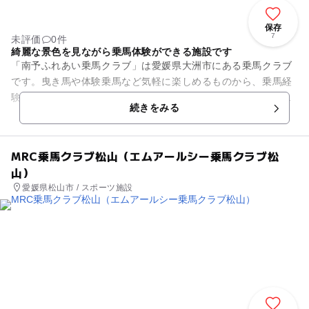
保存
7
未評価
0件
綺麗な景色を見ながら乗馬体験ができる施設です
「南予ふれあい乗馬クラブ」は愛媛県大洲市にある乗馬クラブ
です。曳き馬や体験乗馬など気軽に楽しめるものから、乗馬経
験がある人や自由に乗りたい人が体験できる「自由乗り」や会
続きをみる
員向けの「障害飛越」（しょ...
MRC乗馬クラブ松山（エムアールシー乗馬クラブ松
山）
愛媛県松山市 / スポーツ施設