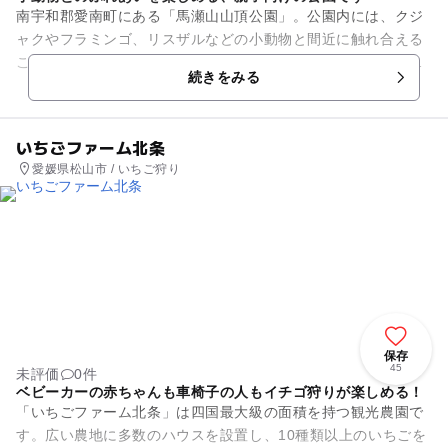
南宇和郡愛南町にある「馬瀬山山頂公園」。公園内には、クジ
ャクやフラミンゴ、リスザルなどの小動物と間近に触れ合える
こども動物園があります。放し飼いになっているので、動物と
続きをみる
気軽にふれあうことができま...
いちごファーム北条
愛媛県松山市 / いちご狩り
保存
45
未評価
0件
ベビーカーの赤ちゃんも車椅子の人もイチゴ狩りが楽しめる！
「いちごファーム北条」は四国最大級の面積を持つ観光農園で
す。広い農地に多数のハウスを設置し、10種類以上のいちごを