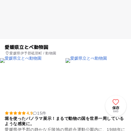
愛媛県立とべ動物園
愛媛県伊予郡砥部町 / 動物園
保存
640
4.9
15件
堀を使ったパノラマ展示！まるで動物の国を世界一周している
ような感覚に。
愛媛県伊予郡の静かな丘陵地の県総合運動公園内に、1988年に