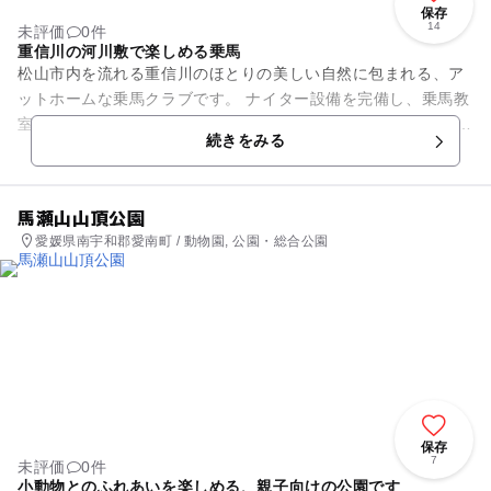
保存
14
未評価
0件
重信川の河川敷で楽しめる乗馬
松山市内を流れる重信川のほとりの美しい自然に包まれる、ア
ットホームな乗馬クラブです。 ナイター設備を完備し、乗馬教
室を必要に応じて開講しています。 20年を超える歴史と伝統を
続きをみる
もち、小学生から...
馬瀬山山頂公園
愛媛県南宇和郡愛南町 / 動物園, 公園・総合公園
保存
7
未評価
0件
小動物とのふれあいを楽しめる、親子向けの公園です