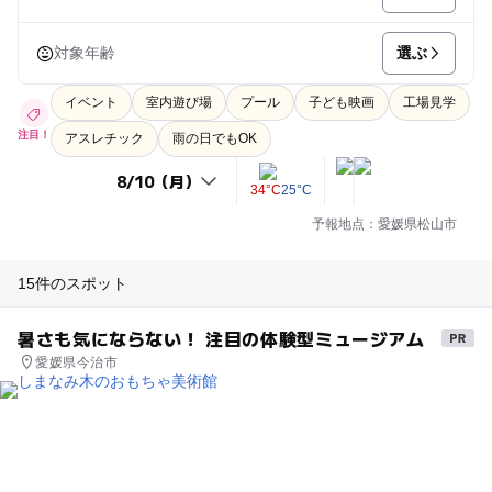
選ぶ
対象年齢
イベント
室内遊び場
プール
子ども映画
工場見学
注目！
アスレチック
雨の日でもOK
34°C
25°C
予報地点：愛媛県松山市
15件のスポット
暑さも気にならない！ 注目の体験型ミュージアム
愛媛県今治市