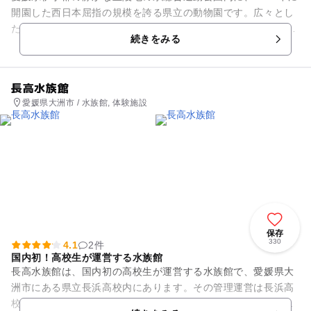
開園した西日本屈指の規模を誇る県立の動物園です。広々とし
た園内は、地理学、分類学、行動学に基づいて、10のゾーンに
続きをみる
分かれています。順路...
長高水族館
愛媛県大洲市 / 水族館, 体験施設
保存
330
4.1
2件
国内初！高校生が運営する水族館
長高水族館は、国内初の高校生が運営する水族館で、愛媛県大
洲市にある県立長浜高校内にあります。その管理運営は長浜高
校水族館部員が行っており、地元肱川や瀬戸内海、宇和海、沖