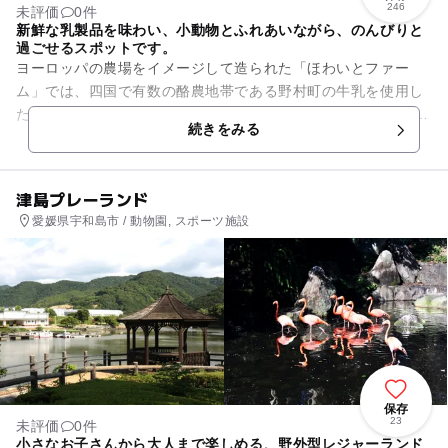
246
未評価
0件
新鮮な乳製品を味わい、小動物とふれあいながら、のんびりと
過ごせるスポットです。
ヨーロッパの農場をイメージして造られた「ほわいとファー
ム」では、四国で有数の酪農地帯である野村町の牛乳を使用し
た乳製品が製造、販売されています。 小川も流れる芝生広場が
続きをみる
あり、ヤギやモルモットに...
津島プレーランド
愛媛県宇和島市 / 動物園, スポーツ施設
保存
23
未評価
0件
小さなお子さんから大人まで楽しめる、野外型レジャーランド