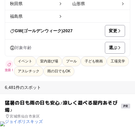
秋田県
山形県
福島県
変更
GW(ゴールデンウィーク)2027
選ぶ
対象年齢
イベント
室内遊び場
プール
子ども映画
工場見学
注目！
アスレチック
雨の日でもOK
6,481件のスポット
猛暑の日も雨の日も安心♪涼しく遊べる屋内あそび
場♪
宮城県仙台市泉区