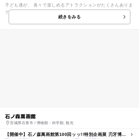
子ども達が、 各々で楽しめるアトラクションがたくさんありま
す！ 「ハローキティ」の観覧車は小さな子ども達に大人気で
続きをみる
す。 週末は宝...
石ノ森萬画館
宮城県石巻市 / 博物館・科学館, 観光
【開催中】石ノ森萬画館第100回ッッ!!特別企画展 刃牙博ッ
ッ!!