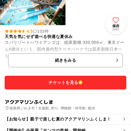
保存
2087
4.5
103件
天気を気にせず遊べる快適な夏休み
スパリゾートハワイアンズは、総床面積 330,000㎡、東京ドー
ム6個分という、国内屋内型テーマパークでは延床面積日本一
を誇る、温水プール・温泉・ホテルからなる大型レジャー施設
続きをみる
です。 メイ...
チケットを見る
アクアマリンふくしま
福島県いわき市 / 水族館, 釣り, 博物館・科学館, 観光
【お知らせ】親子で楽しむ夏のアクアマリンふくしま！
【開催中】企画展「サンマの学校」開校編