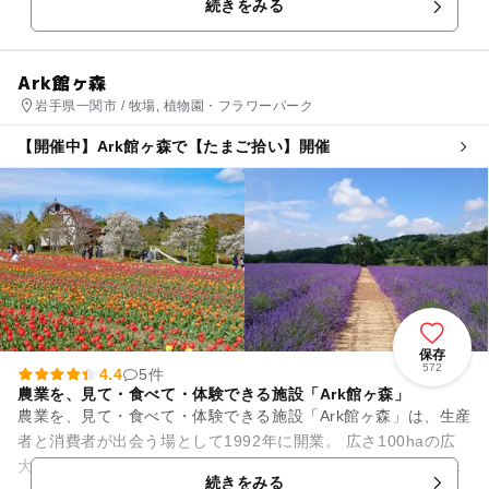
続きをみる
ィビティが...
Ark館ヶ森
岩手県一関市 / 牧場, 植物園・フラワーパーク
【開催中】Ark館ヶ森で【たまご拾い】開催
保存
572
4.4
5件
農業を、見て・食べて・体験できる施設「Ark館ヶ森」
農業を、見て・食べて・体験できる施設「Ark館ヶ森」は、生産
者と消費者が出会う場として1992年に開業。 広さ100haの広
大な土地に有機栽培の野菜圃場や、ヒツジやポニー等の動物た
続きをみる