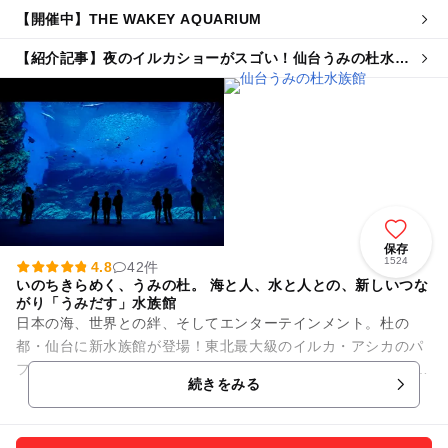
【開催中】THE WAKEY AQUARIUM
【紹介記事】夜のイルカショーがスゴい！仙台うみの杜水族
館でサマーナイトアクアリウム初開催
保存
1524
4.8
42件
いのちきらめく、うみの杜。 海と人、水と人との、新しいつな
がり「うみだす」水族館
日本の海、世界との絆、そしてエンターテインメント。杜の
都・仙台に新水族館が登場！東北最大級のイルカ・アシカのパ
フォーマンスや三陸の魚たちが悠々と泳ぐ大水槽など300種5万
続きをみる
点の生物を展示。そのほか...