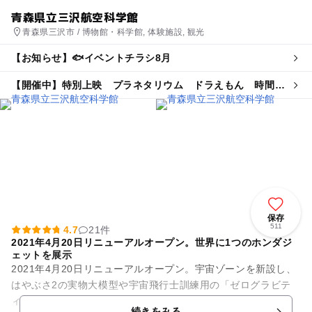
青森県立三沢航空科学館
青森県三沢市 / 博物館・科学館, 体験施設, 観光
【お知らせ】🐟イベントチラシ8月
【開催中】特別上映 プラネタリウム ドラえもん 時間の
ひみつ
保存
511
4.7
21件
2021年4月20日リニューアルオープン。世界に1つのホンダジ
ェットを展示
2021年4月20日リニューアルオープン。宇宙ゾーンを新設し、
はやぶさ2の実物大模型や宇宙飛行士訓練用の「ゼログラビテ
ィ360」があり、楽しく遊んで航空・科学・宇宙を体験でき
続きをみる