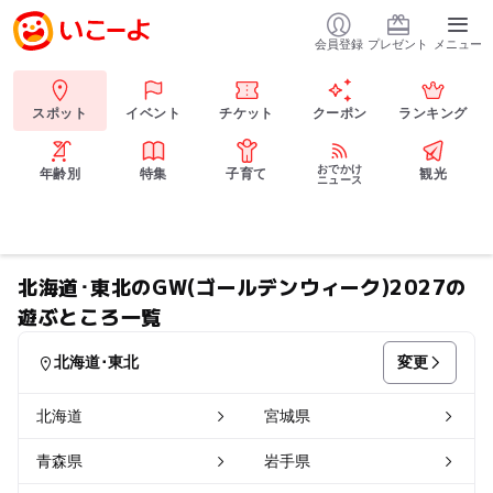
会員登録
プレゼント
メニュー
スポット
イベント
チケット
クーポン
ランキング
おでかけ
年齢別
特集
子育て
観光
ニュース
北海道･東北のGW(ゴールデンウィーク)2027の
遊ぶところ一覧
変更
北海道･東北
北海道
宮城県
青森県
岩手県