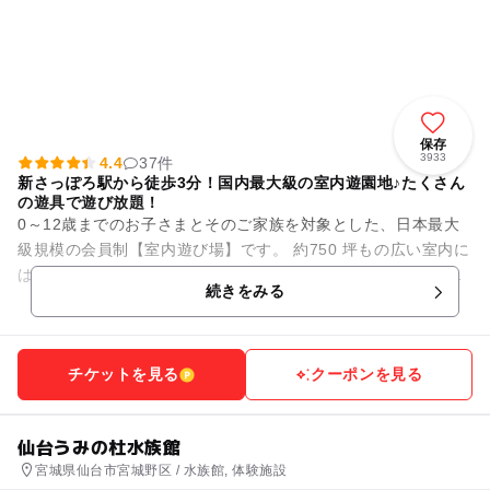
保存
3933
4.4
37件
新さっぽろ駅から徒歩3分！国内最大級の室内遊園地♪たくさん
の遊具で遊び放題！
0～12歳までのお子さまとそのご家族を対象とした、日本最大
級規模の会員制【室内遊び場】です。 約750 坪もの広い室内に
は、大人も一緒に遊べる滑り台などのふわふわ遊具や、さまざ
続きをみる
まな種類のアニマ...
チケットを見る
クーポンを見る
仙台うみの杜水族館
宮城県仙台市宮城野区 / 水族館, 体験施設