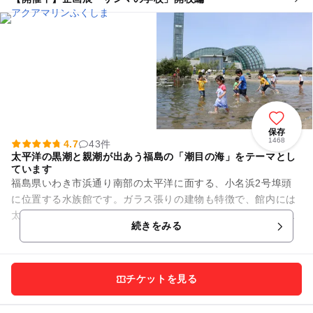
保存
1468
4.7
43件
太平洋の黒潮と親潮が出あう福島の「潮目の海」をテーマとし
ています
福島県いわき市浜通り南部の太平洋に面する、小名浜2号埠頭
に位置する水族館です。ガラス張りの建物も特徴で、館内には
太陽の光が降りそそぎ、自然環境を再現した展示が魅力です。
続きをみる
メイン水槽である潮目の大水...
チケットを見る