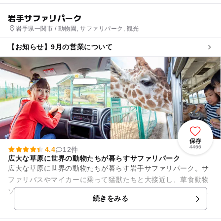
岩手サファリパーク
岩手県一関市 / 動物園, サファリパーク, 観光
【お知らせ】9月の営業について
保存
4466
4.4
12件
広大な草原に世界の動物たちが暮らすサファリパーク
広大な草原に世界の動物たちが暮らす岩手サファリパーク。サ
ファリバスやマイカーに乗って猛獣たちと大接近し、草食動物
ゾーンではキリンやシマウマ、ラマたちにエサをあげることも
続きをみる
できます。 「ゾウの...