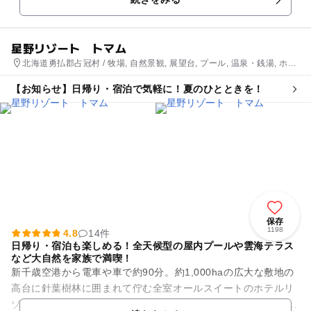
る。世界に1つだけの...
星野リゾート トマム
北海道勇払郡占冠村 / 牧場, 自然景観, 展望台, プール, 温泉・銭湯, ホテ
ル・旅館, スキー場
【お知らせ】日帰り・宿泊で気軽に！夏のひとときを！
保存
1198
4.8
14件
日帰り・宿泊も楽しめる！全天候型の屋内プールや雲海テラス
など大自然を家族で満喫！
新千歳空港から電車や車で約90分。約1,000haの広大な敷地の
高台に針葉樹林に囲まれて佇む全室オールスイートのホテルリ
ゾート。 宿泊者はもちろん、日帰りでも楽しめる体験やアクテ