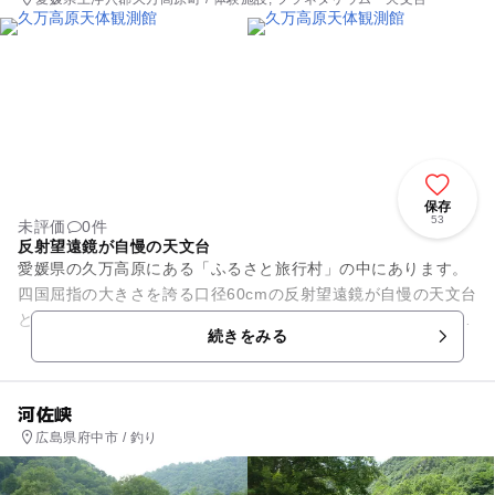
保存
53
未評価
0件
反射望遠鏡が自慢の天文台
愛媛県の久万高原にある「ふるさと旅行村」の中にあります。
四国屈指の大きさを誇る口径60cmの反射望遠鏡が自慢の天文台
と、40席からなるプラネタリウムの複合施設。プラネタリウム
続きをみる
は、非常に珍しい木造...
河佐峡
広島県府中市 / 釣り