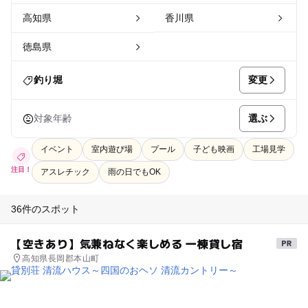
高知県
香川県
徳島県
変更
釣り堀
選ぶ
対象年齢
イベント
室内遊び場
プール
子ども映画
工場見学
注目！
アスレチック
雨の日でもOK
36件のスポット
【空きあり】気兼ねなく楽しめる 一棟貸し宿
高知県長岡郡本山町