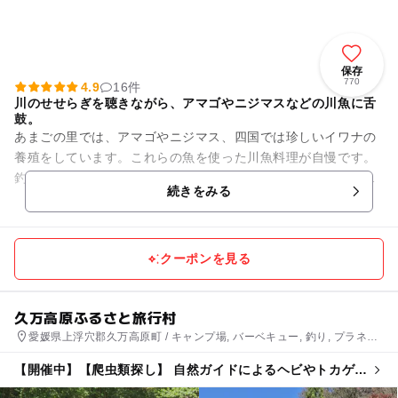
保存
770
4.9
16件
川のせせらぎを聴きながら、アマゴやニジマスなどの川魚に舌
鼓。
あまごの里では、アマゴやニジマス、四国では珍しいイワナの
養殖をしています。これらの魚を使った川魚料理が自慢です。
釣り堀もありますので、子どもさんと一緒に釣った魚を、その
続きをみる
場で料理して食べる事も出来...
クーポンを見る
久万高原ふるさと旅行村
愛媛県上浮穴郡久万高原町 / キャンプ場, バーベキュー, 釣り, プラネタ
リウム・天文台, 自然体験・アクティビティ
【開催中】【爬虫類探し】 自然ガイドによるヘビやトカゲの
解説あり！