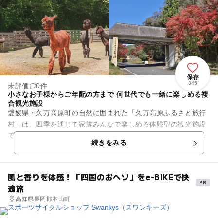
保存
345
未評価
0件
小さなお子様からご年配の方まで 何世代でも一緒に楽しめる複
合観光施設
愛媛県・久万高原町の自然に囲まれた「久万高原ふるさと旅行
村」は、四季を通じて家族みんなで楽しめる体験型の観光施設
です。広々とした園内には、キャンプ場やコテージ、釣り堀、
続きをみる
動物ふれあい、アスレチック...
風と香りを体感！「四国のおヘソ」をe-BIKEで快
適旅
高知県長岡郡本山町