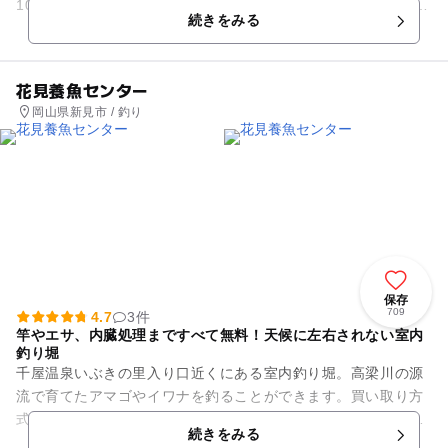
10:30～15:00時間内釣り放題。釣った魚は全部お持ち帰り頂け
続きをみる
ます!!...
花見養魚センター
岡山県新見市 / 釣り
保存
709
4.7
3件
竿やエサ、内臓処理まですべて無料！天候に左右されない室内
釣り堀
千屋温泉いぶきの里入り口近くにある室内釣り堀。高梁川の源
流で育てたアマゴやイワナを釣ることができます。買い取り方
式と言って“釣った分だけ料金を払う”システムです。 竿やエサ
続きをみる
代のほか、氷や内臓処...