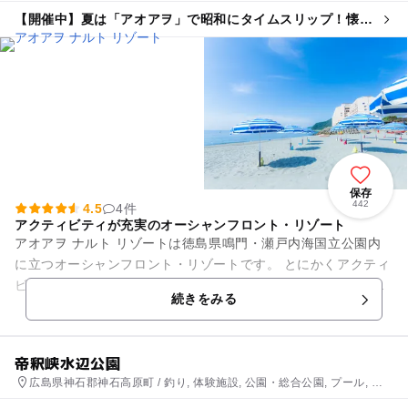
ン・カフェ, 自然体験・アクティビティ
【開催中】夏は「アオアヲ」で昭和にタイムスリップ！懐か
しい縁日あそび体験
保存
442
4.5
4件
アクティビティが充実のオーシャンフロント・リゾート
アオアヲ ナルト リゾートは徳島県鳴門・瀬戸内海国立公園内
に立つオーシャンフロント・リゾートです。 とにかくアクティ
ビティの種類が豊富です！プライベートビーチでは、ファミリ
続きをみる
ーに好評のドラゴ...
帝釈峡水辺公園
広島県神石郡神石高原町 / 釣り, 体験施設, 公園・総合公園, プール, 自
然体験・アクティビティ