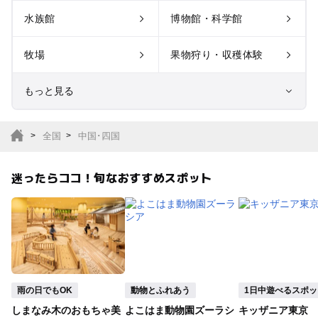
水族館
博物館・科学館
牧場
果物狩り・収穫体験
もっと見る
室内遊び場
遊園地
全国
中国･四国
テーマパーク
動物園
迷ったらココ！旬なおすすめスポット
サファリパーク
植物園・フラワーパー
ク
キャンプ場
バーベキュー
釣り
自然景観
雨の日でもOK
動物とふれあう
1日中遊べるスポッ
しまなみ木のおもちゃ美
よこはま動物園ズーラシ
キッザニア東京