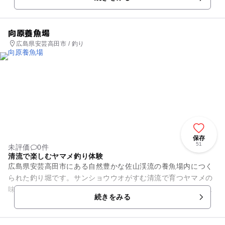
北風を遮ってくれるので、南...
向原養魚場
広島県安芸高田市 / 釣り
保存
51
未評価
0件
清流で楽しむヤマメ釣り体験
広島県安芸高田市にある自然豊かな佐山渓流の養魚場内につく
られた釣り堀です。サンショウウオがすむ清流で育つヤマメの
味は最高です。一時間釣り放題のシステムです。釣りの後は、
続きをみる
焼き代が別途必要になります...