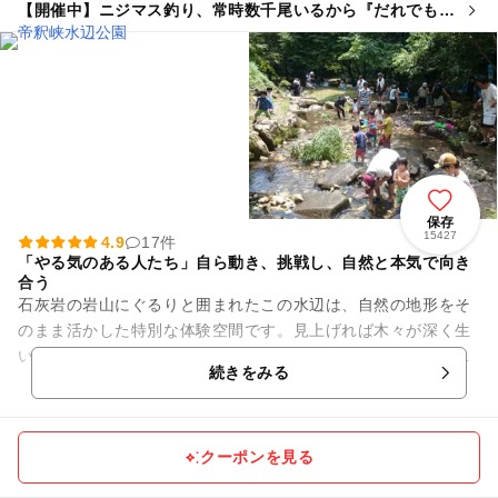
【開催中】ニジマス釣り、常時数千尾いるから『だれでも簡
単にすぐ釣れる』
保存
15427
4.9
17件
「やる気のある人たち」自ら動き、挑戦し、自然と本気で向き
合う
石灰岩の岩山にぐるりと囲まれたこの水辺は、自然の地形をそ
のまま活かした特別な体験空間です。見上げれば木々が深く生
い茂り、やわらかな木漏れ日が差し込みます。谷あいを吹き抜
続きをみる
ける風はひんやりと心地よく...
クーポンを見る