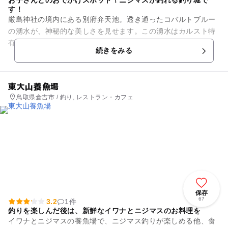
お子さんとのおでかけスポット！ニジマスが釣れる釣り堀で
す！
厳島神社の境内にある別府弁天池。透き通ったコバルトブルー
の湧水が、神秘的な美しさを見せます。この湧水はカルスト特
有の水質で、とても美味しい水の要件を総てそなえていると言
続きをみる
われています。別府弁天池の...
東大山養魚場
鳥取県倉吉市 / 釣り, レストラン・カフェ
保存
67
3.2
1件
釣りを楽しんだ後は、新鮮なイワナとニジマスのお料理を
イワナとニジマスの養魚場で、ニジマス釣りが楽しめる他、食