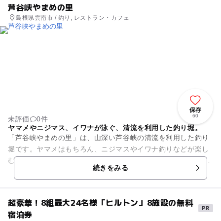
芦谷峡やまめの里
島根県雲南市 / 釣り, レストラン・カフェ
保存
60
未評価
0件
ヤマメやニジマス、イワナが泳ぐ、清流を利用した釣り堀。
「芦谷峡やまめの里」は、山深い芦谷峡の清流を利用した釣り
堀です。ヤマメはもちろん、ニジマスやイワナ釣りなどが楽し
むことができ、釣竿1本にエサやバケツの貸し出しも付いて300
続きをみる
円。釣れた魚は1キロあ...
超豪華！8組最大24名様「ヒルトン」8施設の無料
宿泊券