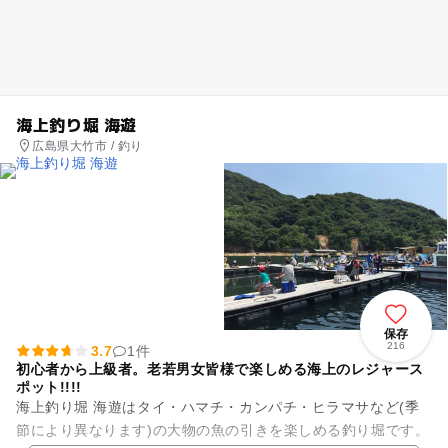
海上釣り堀 海遊
広島県大竹市 / 釣り
保存
216
3.7
1件
初心者から上級者。老若男女皆様で楽しめる海上のレジャース
ポット!!!!
海上釣り堀 海遊はタイ・ハマチ・カンパチ・ヒラマサなど(季
節により異なります)の大物の魚の引きを楽しめる釣り堀です。