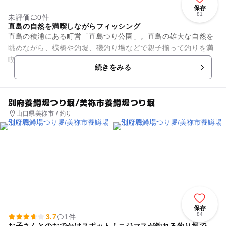
保存
81
未評価
0件
直島の自然を満喫しながらフィッシング
直島の積浦にある町営「直島つり公園」。直島の雄大な自然を
眺めながら、桟橋や釣堀、磯釣り場などで親子揃って釣りを満
喫できます。毎年初夏になると人気のランチ「鯛のお刺身定
続きをみる
食」が始まりますので、そちら...
別府養鱒場つり堀/美祢市養鱒場つり堀
山口県美祢市 / 釣り
保存
84
3.7
1件