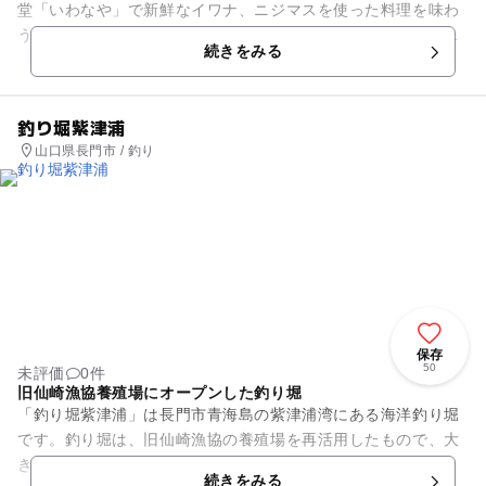
堂「いわなや」で新鮮なイワナ、ニジマスを使った料理を味わ
うことができる人気スポットです。真夏でも冷たい大山の清流
続きをみる
で育った魚は、身が締まって...
釣り堀紫津浦
山口県長門市 / 釣り
保存
50
未評価
0件
旧仙崎漁協養殖場にオープンした釣り堀
「釣り堀紫津浦」は長門市青海島の紫津浦湾にある海洋釣り堀
です。釣り堀は、旧仙崎漁協の養殖場を再活用したもので、大
きな湾を網で仕切り、3ヶ所の釣り場があります。冬も、山が
続きをみる