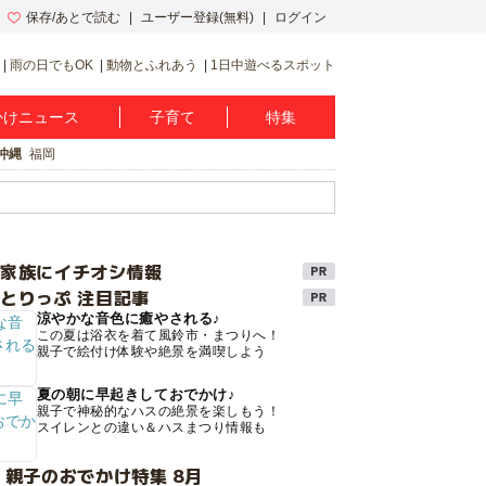
保存/あとで読む
ユーザー登録(無料)
ログイン
雨の日でもOK
動物とふれあう
1日中遊べるスポット
かけニュース
子育て
特集
沖縄
福岡
け家族にイチオシ情報
とりっぷ 注目記事
涼やかな音色に癒やされる♪
この夏は浴衣を着て風鈴市・まつりへ！
親子で絵付け体験や絶景を満喫しよう
夏の朝に早起きしておでかけ♪
親子で神秘的なハスの絶景を楽しもう！
スイレンとの違い＆ハスまつり情報も
 親子のおでかけ特集 8月