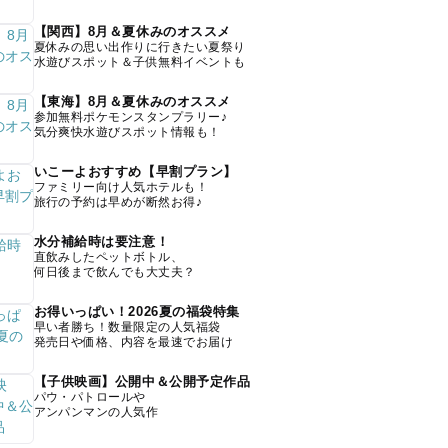
【関西】8月＆夏休みのオススメ
夏休みの思い出作りに行きたい夏祭り
水遊びスポット＆子供無料イベントも
【東海】8月＆夏休みのオススメ
参加無料ポケモンスタンプラリー♪
気分爽快水遊びスポット情報も！
いこーよおすすめ【早割プラン】
ファミリー向け人気ホテルも！
旅行の予約は早めが断然お得♪
水分補給時は要注意！
直飲みしたペットボトル、
何日後まで飲んでも大丈夫？
お得いっぱい！2026夏の福袋特集
早い者勝ち！数量限定の人気福袋
発売日や価格、内容を最速でお届け
【子供映画】公開中＆公開予定作品
パウ・パトロールや
アンパンマンの人気作