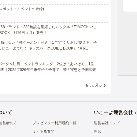
スポット・イベントの登録)
8ブランド・288施設を網羅したムック本『TJMOOK いこ
 BOOK』7月6日（月）発売！
負けない「神クーポン」付き！1年間“くり返し”使える、子
 いこーよで行く キッズパークGUIDE BOOK』7月6日
マパーク＆注目イベントランキング 2位は「あいぱく」1位
【2025⁻2026年年末年始の子育て世帯の実態と予測調査
もっと見る
ついて
いこーよ運営会社
（
運営者の方
プレゼンター利用規約一覧
運営会社トップ
よくある質問
理念