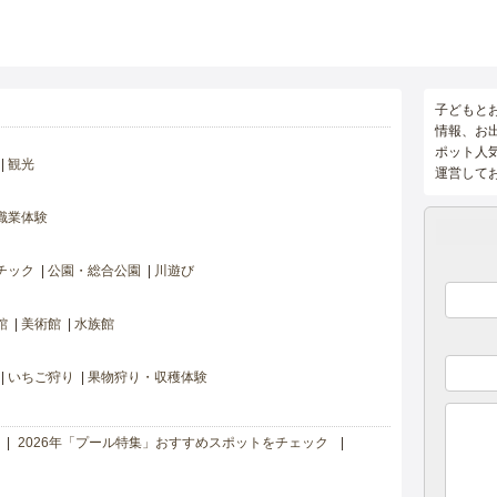
子どもと
情報、お
ポット人
観光
運営して
職業体験
チック
公園・総合公園
川遊び
館
美術館
水族館
いちご狩り
果物狩り・収穫体験
2026年「プール特集」おすすめスポットをチェック