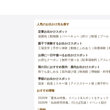
人気のお出かけ先を探す
定番お出かけスポット
遊園地
動物園
バーベキュー
釣り
牧場
プール
親子で体験するお出かけスポット
工場見学
手作り体験
動物とふれあう
収穫体験
お得に一日中遊べるお出かけスポット
お得なクーポン
無料で遊べる
駐車場無料
アスレ
雨の日におすすめ室内・屋内お出かけスポット
雨でも楽しめる
室内遊び場
映画館
博物館・科学
季節のお出かけスポット
温泉・銭湯
スキー場
アイススケート場
潮干狩り
おすすめ情報
2026年「夏休み特集」イベント&スポットをチェック
2026年「自由研究特集」行けば完成！イベント紹介
ご登録