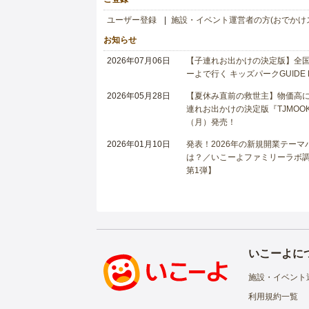
ユーザー登録
施設・イベント運営者の方(おでかけ
お知らせ
2026年07月06日
【子連れお出かけの決定版】全国6
ーよで行く キッズパークGUIDE
2026年05月28日
【夏休み直前の救世主】物価高に
連れお出かけの決定版『TJMOOK
（月）発売！
2026年01月10日
発表！2026年の新規開業テー
は？／いこーよファミリーラボ調査
第1弾】
いこーよに
施設・イベント
利用規約一覧