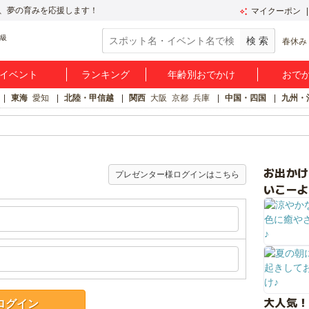
、夢の育みを応援します！
マイクーポン
春休み
イベント
ランキング
年齢別おでかけ
おで
東海
愛知
北陸・甲信越
関西
大阪
京都
兵庫
中国・四国
九州・
お出か
プレゼンター様ログインはこちら
いこーよ
大人気！