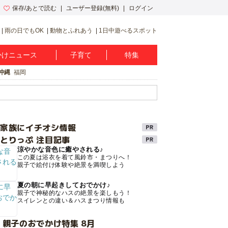
保存/あとで読む
ユーザー登録(無料)
ログイン
雨の日でもOK
動物とふれあう
1日中遊べるスポット
かけニュース
子育て
特集
沖縄
福岡
け家族にイチオシ情報
とりっぷ 注目記事
涼やかな音色に癒やされる♪
この夏は浴衣を着て風鈴市・まつりへ！
親子で絵付け体験や絶景を満喫しよう
夏の朝に早起きしておでかけ♪
親子で神秘的なハスの絶景を楽しもう！
スイレンとの違い＆ハスまつり情報も
 親子のおでかけ特集 8月