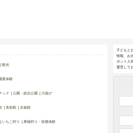
子どもと
情報、お
ポット人
観光
運営して
職業体験
チック
公園・総合公園
川遊び
館
美術館
水族館
いちご狩り
果物狩り・収穫体験