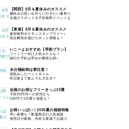
【関西】8月＆夏休みのオススメ
夏休みの思い出作りに行きたい夏祭り
水遊びスポット＆子供無料イベントも
【東海】8月＆夏休みのオススメ
参加無料ポケモンスタンプラリー♪
気分爽快水遊びスポット情報も！
いこーよおすすめ【早割プラン】
ファミリー向け人気ホテルも！
旅行の予約は早めが断然お得♪
水分補給時は要注意！
直飲みしたペットボトル、
何日後まで飲んでも大丈夫？
全国のお得なフリーきっぷ15選
子供50円均一の切符から
100円で1日乗り放題も！
お得いっぱい！2026夏の福袋特集
早い者勝ち！数量限定の人気福袋
発売日や価格、内容を最速でお届け