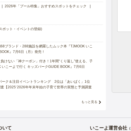
2026年「プール特集」おすすめスポットをチェック
スポット・イベントの登録)
8ブランド・288施設を網羅したムック本『TJMOOK いこ
 BOOK』7月6日（月）発売！
負けない「神クーポン」付き！1年間“くり返し”使える、子
 いこーよで行く キッズパークGUIDE BOOK』7月6日
マパーク＆注目イベントランキング 2位は「あいぱく」1位
【2025⁻2026年年末年始の子育て世帯の実態と予測調査
もっと見る
ついて
いこーよ運営会社
（