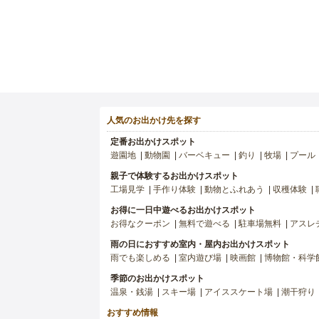
人気のお出かけ先を探す
定番お出かけスポット
遊園地
動物園
バーベキュー
釣り
牧場
プール
親子で体験するお出かけスポット
工場見学
手作り体験
動物とふれあう
収穫体験
お得に一日中遊べるお出かけスポット
お得なクーポン
無料で遊べる
駐車場無料
アスレ
雨の日におすすめ室内・屋内お出かけスポット
雨でも楽しめる
室内遊び場
映画館
博物館・科学
季節のお出かけスポット
温泉・銭湯
スキー場
アイススケート場
潮干狩り
おすすめ情報