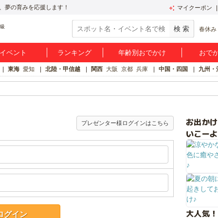
、夢の育みを応援します！
マイクーポン
春休み
イベント
ランキング
年齢別おでかけ
おで
東海
愛知
北陸・甲信越
関西
大阪
京都
兵庫
中国・四国
九州・
お出か
プレゼンター様ログインはこちら
いこーよ
大人気！