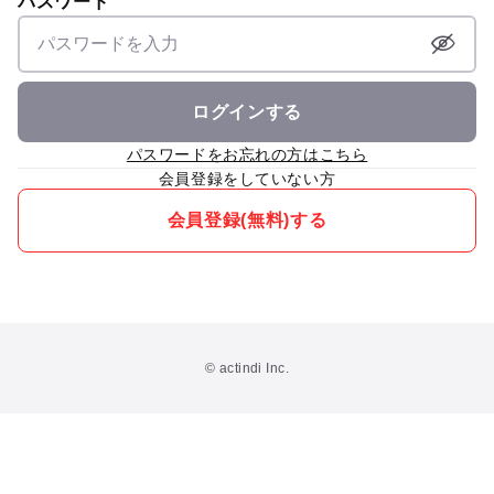
パスワード
ログインする
パスワードをお忘れの方はこちら
会員登録をしていない方
会員登録(無料)する
© actindi Inc.