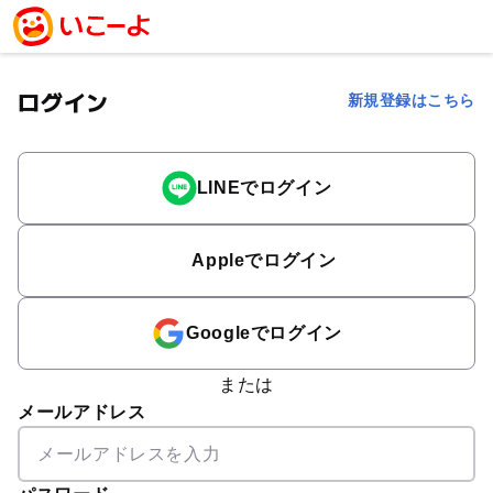
ログイン
新規登録はこちら
LINEでログイン
Appleでログイン
Googleでログイン
または
メールアドレス