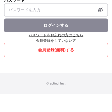
パスワード
ログインする
パスワードをお忘れの方はこちら
会員登録をしていない方
会員登録(無料)する
© actindi Inc.