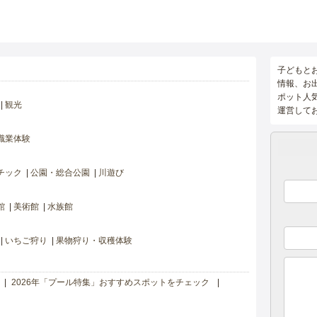
子どもと
情報、お
ポット人
観光
運営して
職業体験
チック
公園・総合公園
川遊び
館
美術館
水族館
いちご狩り
果物狩り・収穫体験
2026年「プール特集」おすすめスポットをチェック