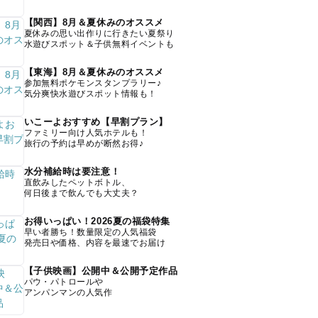
【関西】8月＆夏休みのオススメ
夏休みの思い出作りに行きたい夏祭り
水遊びスポット＆子供無料イベントも
【東海】8月＆夏休みのオススメ
参加無料ポケモンスタンプラリー♪
気分爽快水遊びスポット情報も！
いこーよおすすめ【早割プラン】
ファミリー向け人気ホテルも！
旅行の予約は早めが断然お得♪
水分補給時は要注意！
直飲みしたペットボトル、
何日後まで飲んでも大丈夫？
お得いっぱい！2026夏の福袋特集
早い者勝ち！数量限定の人気福袋
発売日や価格、内容を最速でお届け
【子供映画】公開中＆公開予定作品
パウ・パトロールや
アンパンマンの人気作