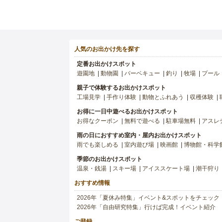
人気のお出かけ先を探す
定番お出かけスポット
遊園地
動物園
バーベキュー
釣り
牧場
プール
親子で体験するお出かけスポット
工場見学
手作り体験
動物とふれあう
収穫体験
お得に一日中遊べるお出かけスポット
お得なクーポン
無料で遊べる
駐車場無料
アスレ
雨の日におすすめ室内・屋内お出かけスポット
雨でも楽しめる
室内遊び場
映画館
博物館・科学
季節のお出かけスポット
温泉・銭湯
スキー場
アイススケート場
潮干狩り
おすすめ情報
2026年「夏休み特集」イベント&スポットをチェック
2026年「自由研究特集」行けば完成！イベント紹介
ご登録