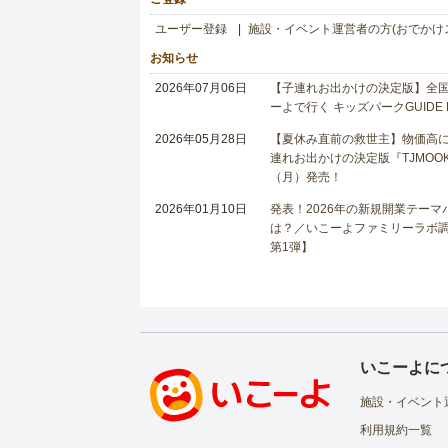
ユーザー登録
施設・イベント運営者の方(おでかけ
お知らせ
2026年07月06日
【子連れお出かけの決定版】全国6
ーよで行く キッズパークGUIDE
2026年05月28日
【夏休み直前の救世主】物価高に
連れお出かけの決定版『TJMOOK
（月）発売！
2026年01月10日
発表！2026年の新規開業テー
は？／いこーよファミリーラボ調査
第1弾】
いこーよに
施設・イベント
利用規約一覧