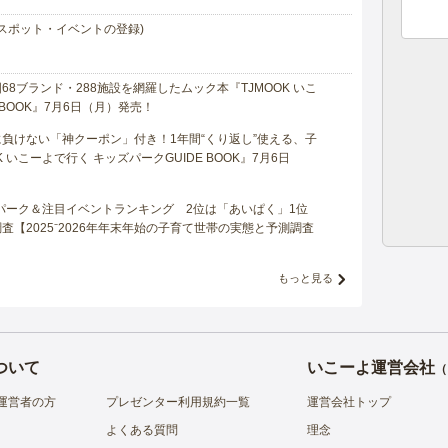
スポット・イベントの登録)
8ブランド・288施設を網羅したムック本『TJMOOK いこ
 BOOK』7月6日（月）発売！
負けない「神クーポン」付き！1年間“くり返し”使える、子
 いこーよで行く キッズパークGUIDE BOOK』7月6日
マパーク＆注目イベントランキング 2位は「あいぱく」1位
【2025⁻2026年年末年始の子育て世帯の実態と予測調査
もっと見る
ついて
いこーよ運営会社
（
運営者の方
プレゼンター利用規約一覧
運営会社トップ
よくある質問
理念