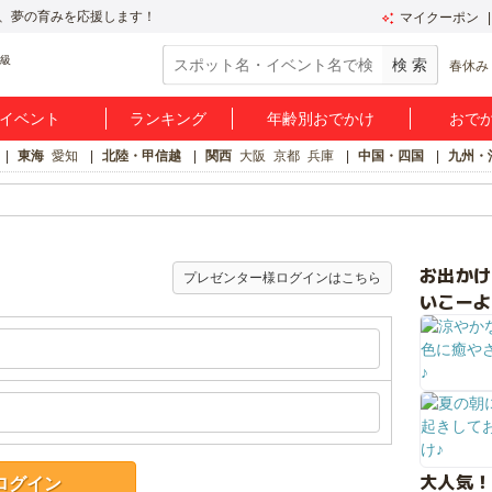
、夢の育みを応援します！
マイクーポン
春休み
イベント
ランキング
年齢別おでかけ
おで
東海
愛知
北陸・甲信越
関西
大阪
京都
兵庫
中国・四国
九州・
お出か
プレゼンター様ログインはこちら
いこーよ
大人気！