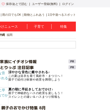
保存/あとで読む
ユーザー登録(無料)
ログイン
雨の日でもOK
動物とふれあう
1日中遊べるスポット
かけニュース
子育て
特集
沖縄
福岡
け家族にイチオシ情報
とりっぷ 注目記事
涼やかな音色に癒やされる♪
この夏は浴衣を着て風鈴市・まつりへ！
親子で絵付け体験や絶景を満喫しよう
夏の朝に早起きしておでかけ♪
親子で神秘的なハスの絶景を楽しもう！
スイレンとの違い＆ハスまつり情報も
 親子のおでかけ特集 8月