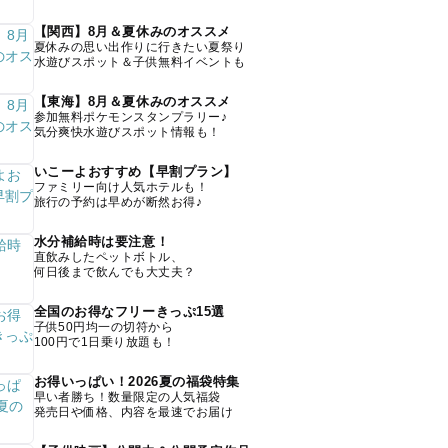
【関西】8月＆夏休みのオススメ
夏休みの思い出作りに行きたい夏祭り
水遊びスポット＆子供無料イベントも
【東海】8月＆夏休みのオススメ
参加無料ポケモンスタンプラリー♪
気分爽快水遊びスポット情報も！
いこーよおすすめ【早割プラン】
ファミリー向け人気ホテルも！
旅行の予約は早めが断然お得♪
水分補給時は要注意！
直飲みしたペットボトル、
何日後まで飲んでも大丈夫？
全国のお得なフリーきっぷ15選
子供50円均一の切符から
100円で1日乗り放題も！
お得いっぱい！2026夏の福袋特集
早い者勝ち！数量限定の人気福袋
発売日や価格、内容を最速でお届け