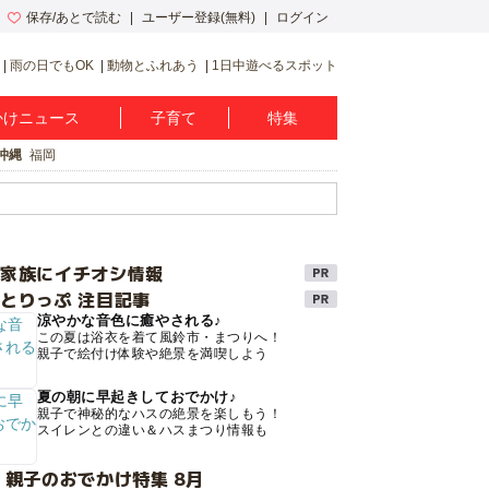
保存/あとで読む
ユーザー登録(無料)
ログイン
雨の日でもOK
動物とふれあう
1日中遊べるスポット
かけニュース
子育て
特集
沖縄
福岡
け家族にイチオシ情報
とりっぷ 注目記事
涼やかな音色に癒やされる♪
この夏は浴衣を着て風鈴市・まつりへ！
親子で絵付け体験や絶景を満喫しよう
夏の朝に早起きしておでかけ♪
親子で神秘的なハスの絶景を楽しもう！
スイレンとの違い＆ハスまつり情報も
 親子のおでかけ特集 8月