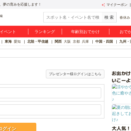
、夢の育みを応援します！
マイクーポン
春休み
イベント
ランキング
年齢別おでかけ
おで
東海
愛知
北陸・甲信越
関西
大阪
京都
兵庫
中国・四国
九州・
お出か
プレゼンター様ログインはこちら
いこーよ
大人気！