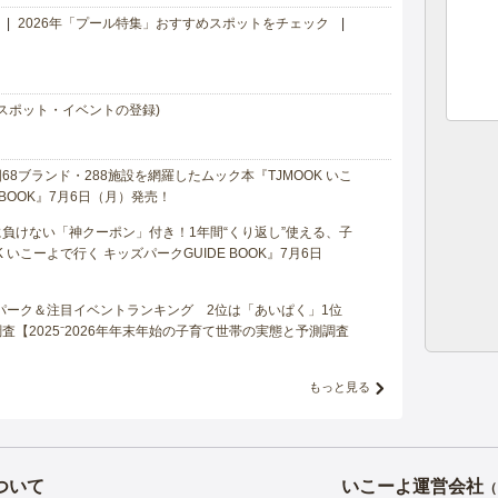
2026年「プール特集」おすすめスポットをチェック
スポット・イベントの登録)
8ブランド・288施設を網羅したムック本『TJMOOK いこ
 BOOK』7月6日（月）発売！
負けない「神クーポン」付き！1年間“くり返し”使える、子
 いこーよで行く キッズパークGUIDE BOOK』7月6日
マパーク＆注目イベントランキング 2位は「あいぱく」1位
【2025⁻2026年年末年始の子育て世帯の実態と予測調査
もっと見る
ついて
いこーよ運営会社
（