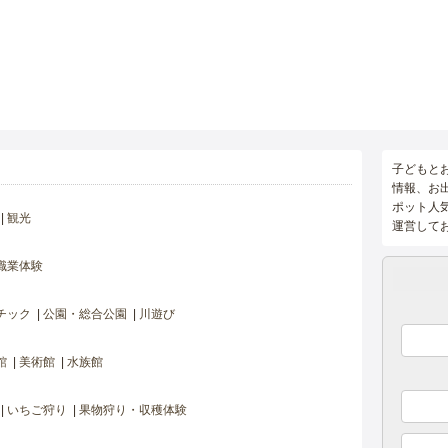
子どもと
情報、お
ポット人
観光
運営して
職業体験
チック
公園・総合公園
川遊び
館
美術館
水族館
いちご狩り
果物狩り・収穫体験