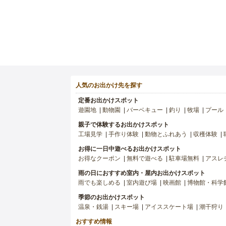
人気のお出かけ先を探す
定番お出かけスポット
遊園地
動物園
バーベキュー
釣り
牧場
プール
親子で体験するお出かけスポット
工場見学
手作り体験
動物とふれあう
収穫体験
お得に一日中遊べるお出かけスポット
お得なクーポン
無料で遊べる
駐車場無料
アスレ
雨の日におすすめ室内・屋内お出かけスポット
雨でも楽しめる
室内遊び場
映画館
博物館・科学
季節のお出かけスポット
温泉・銭湯
スキー場
アイススケート場
潮干狩り
おすすめ情報