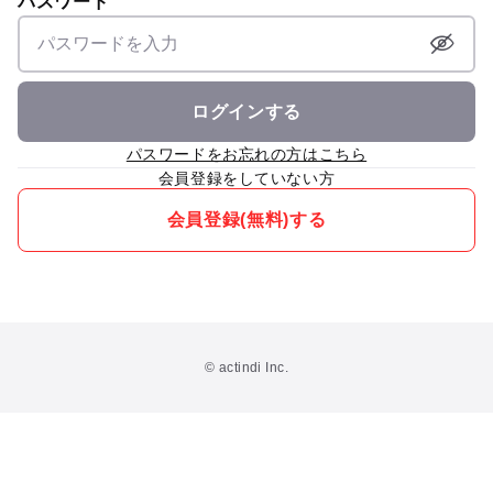
パスワード
ログインする
パスワードをお忘れの方はこちら
会員登録をしていない方
会員登録(無料)する
© actindi Inc.