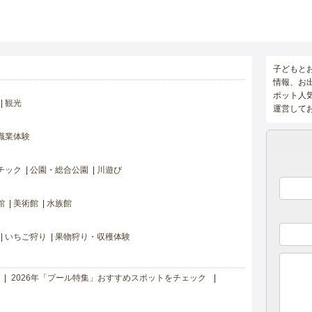
子どもと
情報、お
ポット人
観光
運営して
職業体験
チック
公園・総合公園
川遊び
館
美術館
水族館
いちご狩り
果物狩り・収穫体験
2026年「プール特集」おすすめスポットをチェック