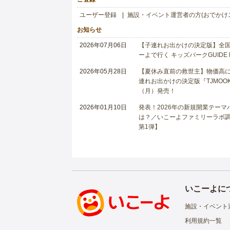
ユーザー登録
施設・イベント運営者の方(おでかけ
お知らせ
2026年07月06日
【子連れお出かけの決定版】全国6
ーよで行く キッズパークGUIDE
2026年05月28日
【夏休み直前の救世主】物価高に
連れお出かけの決定版『TJMOOK
（月）発売！
2026年01月10日
発表！2026年の新規開業テー
は？／いこーよファミリーラボ調査
第1弾】
いこーよに
施設・イベント
利用規約一覧