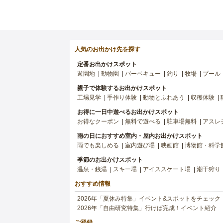
人気のお出かけ先を探す
定番お出かけスポット
遊園地
動物園
バーベキュー
釣り
牧場
プール
親子で体験するお出かけスポット
工場見学
手作り体験
動物とふれあう
収穫体験
お得に一日中遊べるお出かけスポット
お得なクーポン
無料で遊べる
駐車場無料
アスレ
雨の日におすすめ室内・屋内お出かけスポット
雨でも楽しめる
室内遊び場
映画館
博物館・科学
季節のお出かけスポット
温泉・銭湯
スキー場
アイススケート場
潮干狩り
おすすめ情報
2026年「夏休み特集」イベント&スポットをチェック
2026年「自由研究特集」行けば完成！イベント紹介
ご登録