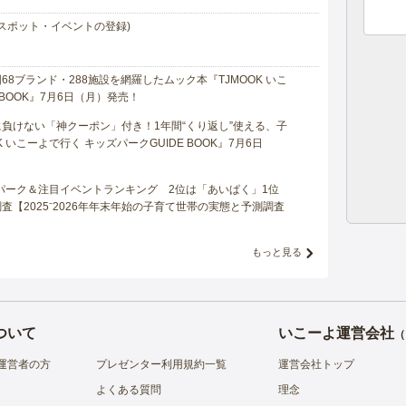
スポット・イベントの登録)
8ブランド・288施設を網羅したムック本『TJMOOK いこ
 BOOK』7月6日（月）発売！
負けない「神クーポン」付き！1年間“くり返し”使える、子
 いこーよで行く キッズパークGUIDE BOOK』7月6日
マパーク＆注目イベントランキング 2位は「あいぱく」1位
【2025⁻2026年年末年始の子育て世帯の実態と予測調査
もっと見る
ついて
いこーよ運営会社
（
運営者の方
プレゼンター利用規約一覧
運営会社トップ
よくある質問
理念