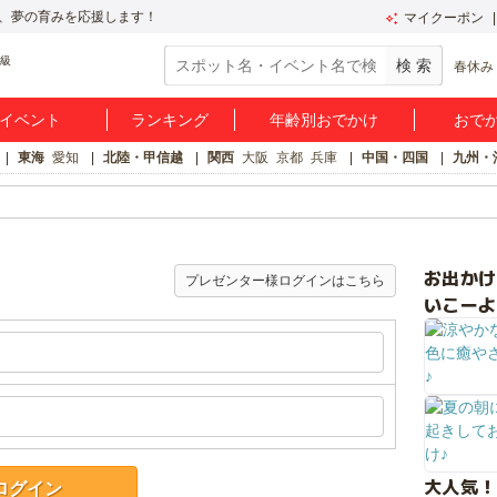
、夢の育みを応援します！
マイクーポン
春休み
イベント
ランキング
年齢別おでかけ
おで
東海
愛知
北陸・甲信越
関西
大阪
京都
兵庫
中国・四国
九州・
お出か
プレゼンター様ログインはこちら
いこーよ
大人気！