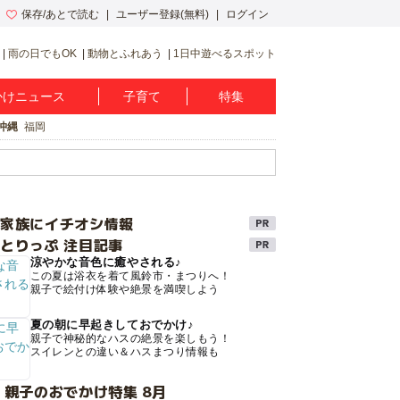
保存/あとで読む
ユーザー登録(無料)
ログイン
雨の日でもOK
動物とふれあう
1日中遊べるスポット
かけニュース
子育て
特集
沖縄
福岡
け家族にイチオシ情報
とりっぷ 注目記事
涼やかな音色に癒やされる♪
この夏は浴衣を着て風鈴市・まつりへ！
親子で絵付け体験や絶景を満喫しよう
夏の朝に早起きしておでかけ♪
親子で神秘的なハスの絶景を楽しもう！
スイレンとの違い＆ハスまつり情報も
 親子のおでかけ特集 8月