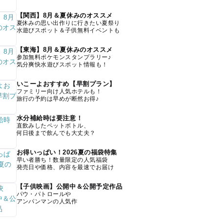
【関西】8月＆夏休みのオススメ
夏休みの思い出作りに行きたい夏祭り
水遊びスポット＆子供無料イベントも
【東海】8月＆夏休みのオススメ
参加無料ポケモンスタンプラリー♪
気分爽快水遊びスポット情報も！
いこーよおすすめ【早割プラン】
ファミリー向け人気ホテルも！
旅行の予約は早めが断然お得♪
水分補給時は要注意！
直飲みしたペットボトル、
何日後まで飲んでも大丈夫？
お得いっぱい！2026夏の福袋特集
早い者勝ち！数量限定の人気福袋
発売日や価格、内容を最速でお届け
【子供映画】公開中＆公開予定作品
パウ・パトロールや
アンパンマンの人気作