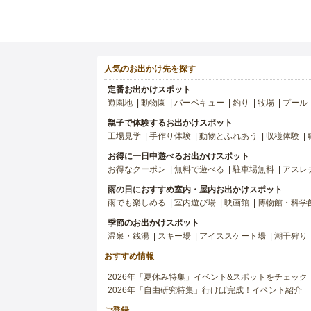
人気のお出かけ先を探す
定番お出かけスポット
遊園地
動物園
バーベキュー
釣り
牧場
プール
親子で体験するお出かけスポット
工場見学
手作り体験
動物とふれあう
収穫体験
お得に一日中遊べるお出かけスポット
お得なクーポン
無料で遊べる
駐車場無料
アスレ
雨の日におすすめ室内・屋内お出かけスポット
雨でも楽しめる
室内遊び場
映画館
博物館・科学
季節のお出かけスポット
温泉・銭湯
スキー場
アイススケート場
潮干狩り
おすすめ情報
2026年「夏休み特集」イベント&スポットをチェック
2026年「自由研究特集」行けば完成！イベント紹介
ご登録