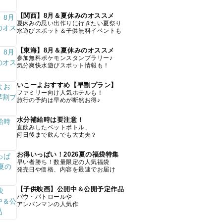
【関西】8月＆夏休みのオススメ
夏休みの思い出作りに行きたい夏祭り
水遊びスポット＆子供無料イベントも
【東海】8月＆夏休みのオススメ
参加無料ポケモンスタンプラリー♪
気分爽快水遊びスポット情報も！
いこーよおすすめ【早割プラン】
ファミリー向け人気ホテルも！
旅行の予約は早めが断然お得♪
水分補給時は要注意！
直飲みしたペットボトル、
何日後まで飲んでも大丈夫？
お得いっぱい！2026夏の福袋特集
早い者勝ち！数量限定の人気福袋
発売日や価格、内容を最速でお届け
【子供映画】公開中＆公開予定作品
パウ・パトロールや
アンパンマンの人気作