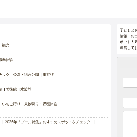
子どもと
情報、お
ポット人
観光
運営して
職業体験
チック
公園・総合公園
川遊び
館
美術館
水族館
いちご狩り
果物狩り・収穫体験
2026年「プール特集」おすすめスポットをチェック