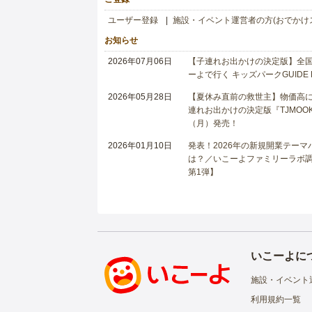
ユーザー登録
施設・イベント運営者の方(おでかけ
お知らせ
2026年07月06日
【子連れお出かけの決定版】全国6
ーよで行く キッズパークGUIDE
2026年05月28日
【夏休み直前の救世主】物価高に
連れお出かけの決定版『TJMOOK
（月）発売！
2026年01月10日
発表！2026年の新規開業テー
は？／いこーよファミリーラボ調査
第1弾】
いこーよに
施設・イベント
利用規約一覧