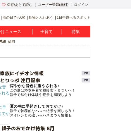
保存/あとで読む
ユーザー登録(無料)
ログイン
雨の日でもOK
動物とふれあう
1日中遊べるスポット
かけニュース
子育て
特集
沖縄
福岡
け家族にイチオシ情報
とりっぷ 注目記事
涼やかな音色に癒やされる♪
この夏は浴衣を着て風鈴市・まつりへ！
親子で絵付け体験や絶景を満喫しよう
夏の朝に早起きしておでかけ♪
親子で神秘的なハスの絶景を楽しもう！
スイレンとの違い＆ハスまつり情報も
 親子のおでかけ特集 8月