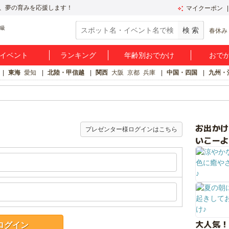
、夢の育みを応援します！
マイクーポン
春休み
イベント
ランキング
年齢別おでかけ
おで
東海
愛知
北陸・甲信越
関西
大阪
京都
兵庫
中国・四国
九州・
お出か
プレゼンター様ログインはこちら
いこーよ
大人気！