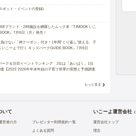
スポット・イベントの登録)
8ブランド・288施設を網羅したムック本『TJMOOK いこ
 BOOK』7月6日（月）発売！
負けない「神クーポン」付き！1年間“くり返し”使える、子
 いこーよで行く キッズパークGUIDE BOOK』7月6日
マパーク＆注目イベントランキング 2位は「あいぱく」1位
【2025⁻2026年年末年始の子育て世帯の実態と予測調査
もっと見る
ついて
いこーよ運営会社
（
運営者の方
プレゼンター利用規約一覧
運営会社トップ
よくある質問
理念