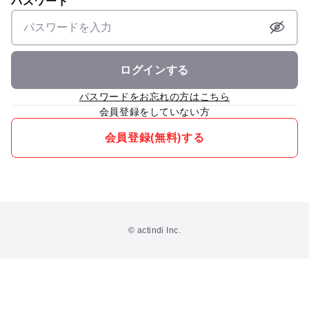
パスワード
ログインする
パスワードをお忘れの方はこちら
会員登録をしていない方
会員登録(無料)する
© actindi Inc.