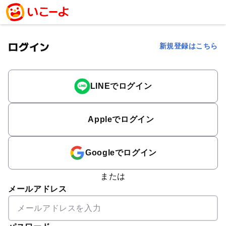
ログイン
新規登録はこちら
LINEでログイン
Appleでログイン
Googleでログイン
または
メールアドレス