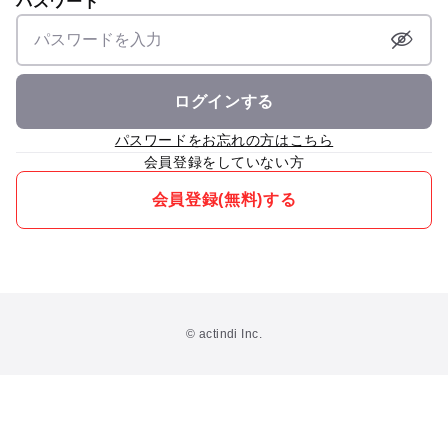
パスワード
ログインする
パスワードをお忘れの方はこちら
会員登録をしていない方
会員登録(無料)する
© actindi Inc.