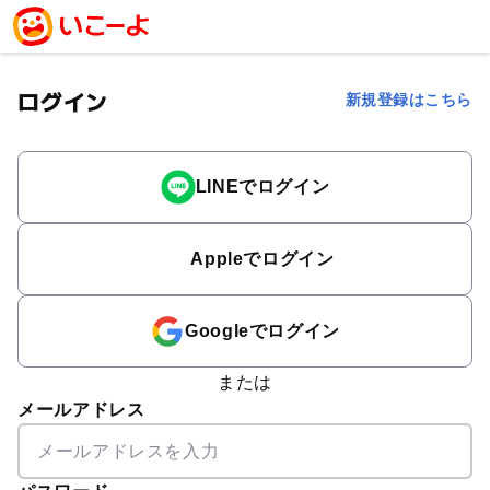
ログイン
新規登録はこちら
LINEでログイン
Appleでログイン
Googleでログイン
または
メールアドレス