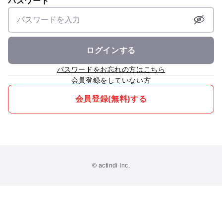
パスワード
ログインする
パスワードをお忘れの方はこちら
会員登録をしていない方
会員登録(無料)する
© actindi Inc.