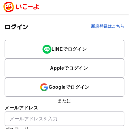
ログイン
新規登録はこちら
LINEでログイン
Appleでログイン
Googleでログイン
または
メールアドレス