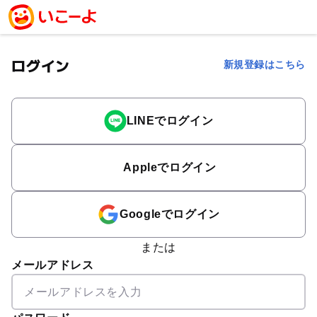
ログイン
新規登録はこちら
LINEでログイン
Appleでログイン
Googleでログイン
または
メールアドレス