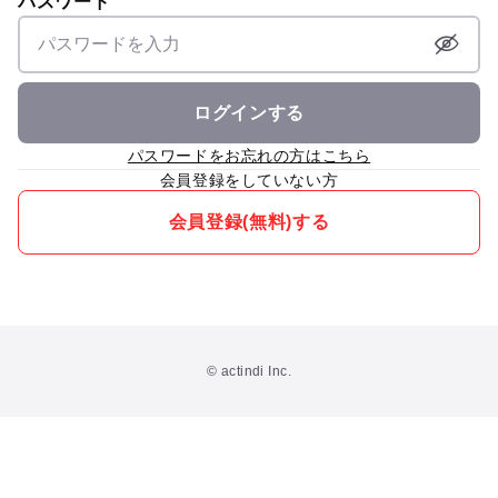
パスワード
ログインする
パスワードをお忘れの方はこちら
会員登録をしていない方
会員登録(無料)する
© actindi Inc.