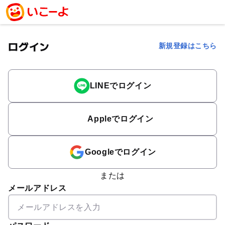
ログイン
新規登録はこちら
LINEでログイン
Appleでログイン
Googleでログイン
または
メールアドレス