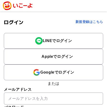
ログイン
新規登録はこちら
LINEでログイン
Appleでログイン
Googleでログイン
または
メールアドレス