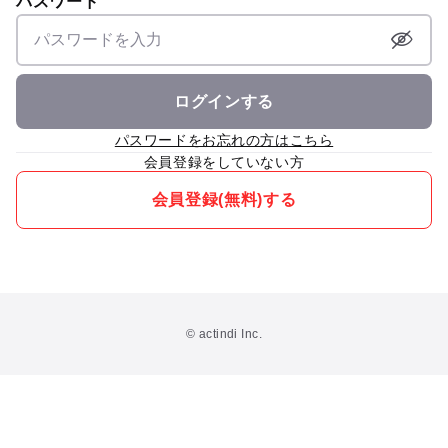
パスワード
ログインする
パスワードをお忘れの方はこちら
会員登録をしていない方
会員登録(無料)する
© actindi Inc.