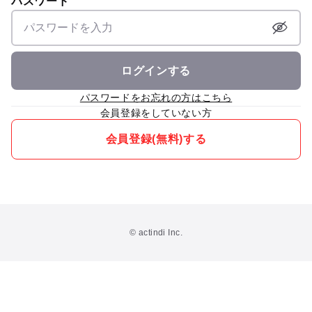
パスワード
ログインする
パスワードをお忘れの方はこちら
会員登録をしていない方
会員登録(無料)する
© actindi Inc.