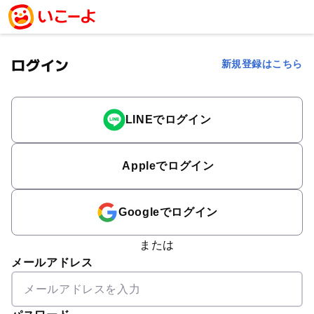
ログイン
新規登録はこちら
LINEでログイン
Appleでログイン
Googleでログイン
または
メールアドレス