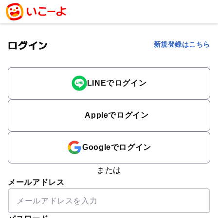
ログイン
新規登録はこちら
LINEでログイン
Appleでログイン
Googleでログイン
または
メールアドレス