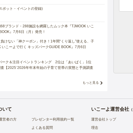
スポット・イベントの登録)
8ブランド・288施設を網羅したムック本『TJMOOK いこ
 BOOK』7月6日（月）発売！
負けない「神クーポン」付き！1年間“くり返し”使える、子
 いこーよで行く キッズパークGUIDE BOOK』7月6日
マパーク＆注目イベントランキング 2位は「あいぱく」1位
【2025⁻2026年年末年始の子育て世帯の実態と予測調査
もっと見る
ついて
いこーよ運営会社
（
運営者の方
プレゼンター利用規約一覧
運営会社トップ
よくある質問
理念