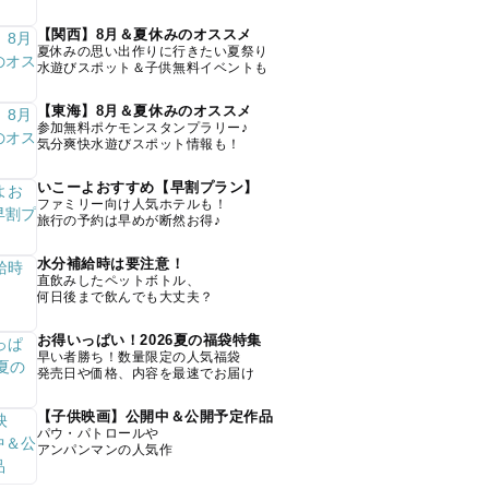
【関西】8月＆夏休みのオススメ
夏休みの思い出作りに行きたい夏祭り
水遊びスポット＆子供無料イベントも
【東海】8月＆夏休みのオススメ
参加無料ポケモンスタンプラリー♪
気分爽快水遊びスポット情報も！
いこーよおすすめ【早割プラン】
ファミリー向け人気ホテルも！
旅行の予約は早めが断然お得♪
水分補給時は要注意！
直飲みしたペットボトル、
何日後まで飲んでも大丈夫？
お得いっぱい！2026夏の福袋特集
早い者勝ち！数量限定の人気福袋
発売日や価格、内容を最速でお届け
【子供映画】公開中＆公開予定作品
パウ・パトロールや
アンパンマンの人気作