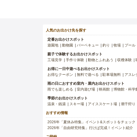
人気のお出かけ先を探す
定番お出かけスポット
遊園地
動物園
バーベキュー
釣り
牧場
プール
親子で体験するお出かけスポット
工場見学
手作り体験
動物とふれあう
収穫体験
お得に一日中遊べるお出かけスポット
お得なクーポン
無料で遊べる
駐車場無料
アスレ
雨の日におすすめ室内・屋内お出かけスポット
雨でも楽しめる
室内遊び場
映画館
博物館・科学
季節のお出かけスポット
温泉・銭湯
スキー場
アイススケート場
潮干狩り
おすすめ情報
2026年「夏休み特集」イベント&スポットをチェック
2026年「自由研究特集」行けば完成！イベント紹介
ご登録