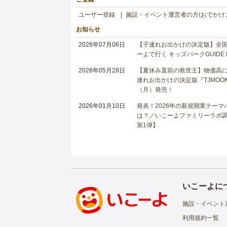
ユーザー登録
施設・イベント運営者の方(おでかけ
お知らせ
2026年07月06日
【子連れお出かけの決定版】全国6
ーよで行く キッズパークGUIDE
2026年05月28日
【夏休み直前の救世主】物価高に
連れお出かけの決定版『TJMOOK
（月）発売！
2026年01月10日
発表！2026年の新規開業テー
は？／いこーよファミリーラボ調査
第1弾】
いこーよに
施設・イベント
利用規約一覧