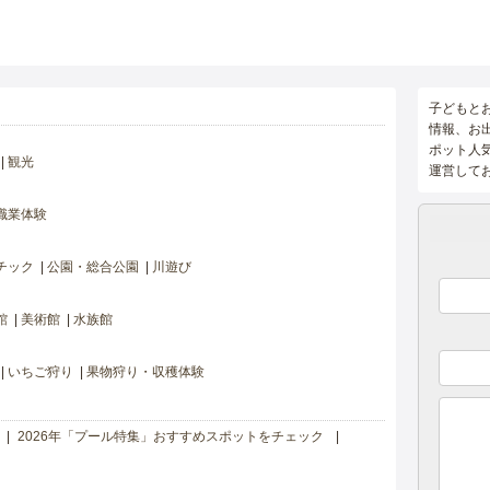
子どもと
情報、お
ポット人
観光
運営して
職業体験
チック
公園・総合公園
川遊び
館
美術館
水族館
いちご狩り
果物狩り・収穫体験
2026年「プール特集」おすすめスポットをチェック