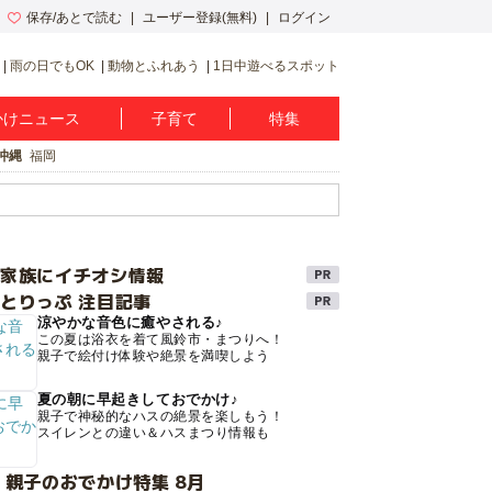
保存/あとで読む
ユーザー登録(無料)
ログイン
雨の日でもOK
動物とふれあう
1日中遊べるスポット
かけニュース
子育て
特集
沖縄
福岡
け家族にイチオシ情報
とりっぷ 注目記事
涼やかな音色に癒やされる♪
この夏は浴衣を着て風鈴市・まつりへ！
親子で絵付け体験や絶景を満喫しよう
夏の朝に早起きしておでかけ♪
親子で神秘的なハスの絶景を楽しもう！
スイレンとの違い＆ハスまつり情報も
 親子のおでかけ特集 8月