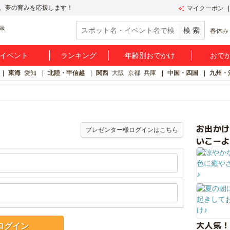
、夢の育みを応援します！
マイクーポン
春休み
イベント
ランキング
年齢別おでかけ
おで
東海
愛知
北陸・甲信越
関西
大阪
京都
兵庫
中国・四国
九州・
お出か
プレゼンター様ログインはこちら
いこーよ
大人気！