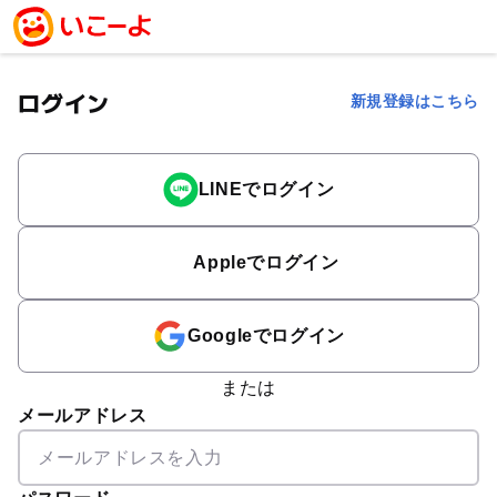
ログイン
新規登録はこちら
LINEでログイン
Appleでログイン
Googleでログイン
または
メールアドレス