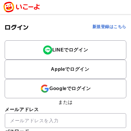
ログイン
新規登録はこちら
LINEでログイン
Appleでログイン
Googleでログイン
または
メールアドレス