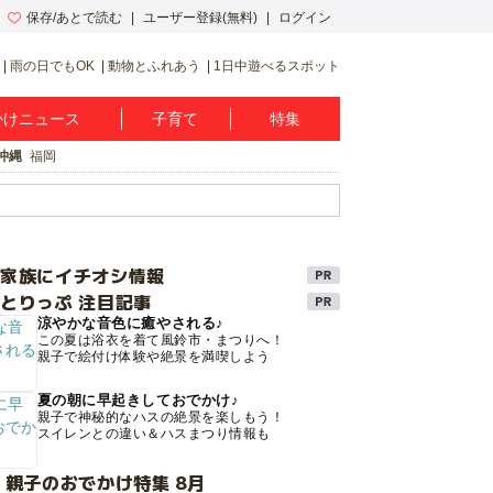
保存/あとで読む
ユーザー登録(無料)
ログイン
雨の日でもOK
動物とふれあう
1日中遊べるスポット
かけニュース
子育て
特集
沖縄
福岡
け家族にイチオシ情報
とりっぷ 注目記事
涼やかな音色に癒やされる♪
この夏は浴衣を着て風鈴市・まつりへ！
親子で絵付け体験や絶景を満喫しよう
夏の朝に早起きしておでかけ♪
親子で神秘的なハスの絶景を楽しもう！
スイレンとの違い＆ハスまつり情報も
 親子のおでかけ特集 8月