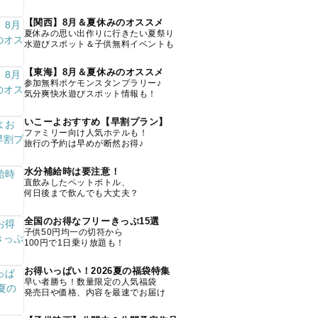
【関西】8月＆夏休みのオススメ
夏休みの思い出作りに行きたい夏祭り
水遊びスポット＆子供無料イベントも
【東海】8月＆夏休みのオススメ
参加無料ポケモンスタンプラリー♪
気分爽快水遊びスポット情報も！
いこーよおすすめ【早割プラン】
ファミリー向け人気ホテルも！
旅行の予約は早めが断然お得♪
水分補給時は要注意！
直飲みしたペットボトル、
何日後まで飲んでも大丈夫？
全国のお得なフリーきっぷ15選
子供50円均一の切符から
100円で1日乗り放題も！
お得いっぱい！2026夏の福袋特集
早い者勝ち！数量限定の人気福袋
発売日や価格、内容を最速でお届け