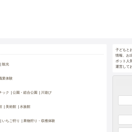
子どもと
情報、お
ポット人
観光
運営して
職業体験
チック
公園・総合公園
川遊び
館
美術館
水族館
いちご狩り
果物狩り・収穫体験