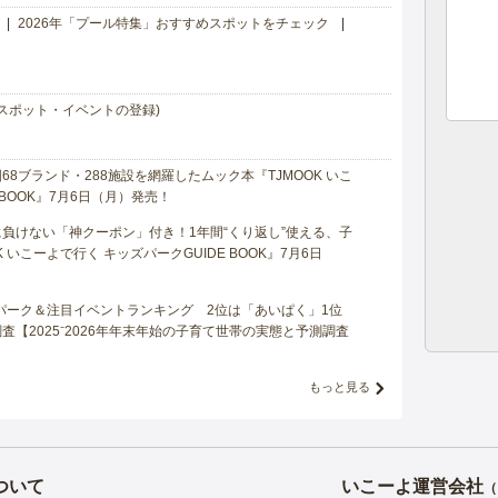
2026年「プール特集」おすすめスポットをチェック
スポット・イベントの登録)
8ブランド・288施設を網羅したムック本『TJMOOK いこ
 BOOK』7月6日（月）発売！
負けない「神クーポン」付き！1年間“くり返し”使える、子
 いこーよで行く キッズパークGUIDE BOOK』7月6日
マパーク＆注目イベントランキング 2位は「あいぱく」1位
【2025⁻2026年年末年始の子育て世帯の実態と予測調査
もっと見る
ついて
いこーよ運営会社
（