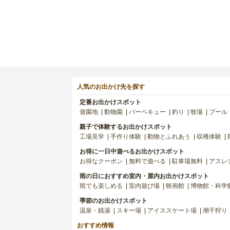
人気のお出かけ先を探す
定番お出かけスポット
遊園地
動物園
バーベキュー
釣り
牧場
プール
親子で体験するお出かけスポット
工場見学
手作り体験
動物とふれあう
収穫体験
お得に一日中遊べるお出かけスポット
お得なクーポン
無料で遊べる
駐車場無料
アスレ
雨の日におすすめ室内・屋内お出かけスポット
雨でも楽しめる
室内遊び場
映画館
博物館・科学
季節のお出かけスポット
温泉・銭湯
スキー場
アイススケート場
潮干狩り
おすすめ情報