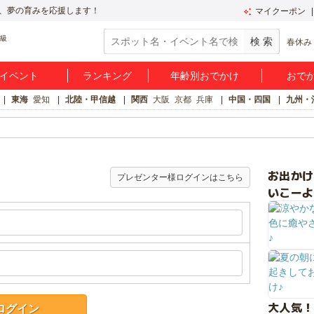
、夢の育みを応援します！
マイクーポン
春休み
イベント
ランキング
年齢別おでかけ
おで
東海
愛知
北陸・甲信越
関西
大阪
京都
兵庫
中国・四国
九州・
お出か
プレゼンター様ログインはこちら
いこーよ
大人気！