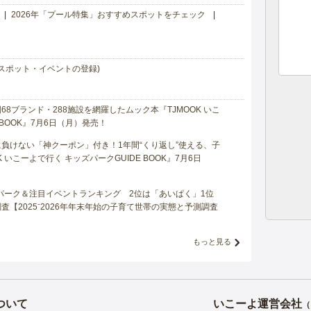
2026年「プール特集」おすすめスポットをチェック
スポット・イベントの登録)
8ブランド・288施設を網羅したムック本『TJMOOK いこ
 BOOK』7月6日（月）発売！
負けない「神クーポン」付き！1年間“くり返し”使える、子
 いこーよで行く キッズパークGUIDE BOOK』7月6日
マパーク＆注目イベントランキング 2位は「あいぱく」1位
【2025⁻2026年年末年始の子育て世帯の実態と予測調査
もっと見る
ついて
いこーよ運営会社
（