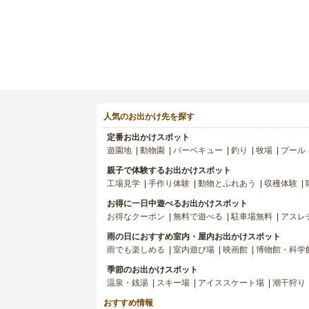
人気のお出かけ先を探す
定番お出かけスポット
遊園地
動物園
バーベキュー
釣り
牧場
プール
親子で体験するお出かけスポット
工場見学
手作り体験
動物とふれあう
収穫体験
お得に一日中遊べるお出かけスポット
お得なクーポン
無料で遊べる
駐車場無料
アスレ
雨の日におすすめ室内・屋内お出かけスポット
雨でも楽しめる
室内遊び場
映画館
博物館・科学
季節のお出かけスポット
温泉・銭湯
スキー場
アイススケート場
潮干狩り
おすすめ情報