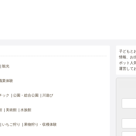
子どもと
情報、お
ポット人
観光
運営して
職業体験
チック
公園・総合公園
川遊び
館
美術館
水族館
いちご狩り
果物狩り・収穫体験