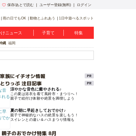
保存/あとで読む
ユーザー登録(無料)
ログイン
雨の日でもOK
動物とふれあう
1日中遊べるスポット
かけニュース
子育て
特集
沖縄
福岡
け家族にイチオシ情報
とりっぷ 注目記事
涼やかな音色に癒やされる♪
この夏は浴衣を着て風鈴市・まつりへ！
親子で絵付け体験や絶景を満喫しよう
夏の朝に早起きしておでかけ♪
親子で神秘的なハスの絶景を楽しもう！
スイレンとの違い＆ハスまつり情報も
 親子のおでかけ特集 8月