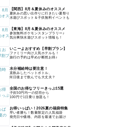
【関西】8月＆夏休みのオススメ
夏休みの思い出作りに行きたい夏祭り
水遊びスポット＆子供無料イベントも
【東海】8月＆夏休みのオススメ
参加無料ポケモンスタンプラリー♪
気分爽快水遊びスポット情報も！
いこーよおすすめ【早割プラン】
ファミリー向け人気ホテルも！
旅行の予約は早めが断然お得♪
水分補給時は要注意！
直飲みしたペットボトル、
何日後まで飲んでも大丈夫？
全国のお得なフリーきっぷ15選
子供50円均一の切符から
100円で1日乗り放題も！
お得いっぱい！2026夏の福袋特集
早い者勝ち！数量限定の人気福袋
発売日や価格、内容を最速でお届け