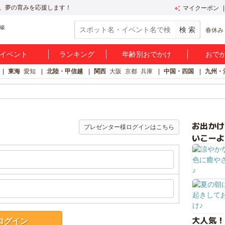
、夢の育みを応援します！
マイクーポン
春休み
イベント
ランキング
年齢別おでかけ
おで
東海
愛知
北陸・甲信越
関西
大阪
京都
兵庫
中国・四国
九州・
お出か
プレゼンター様ログインはこちら
いこーよ
大人気！