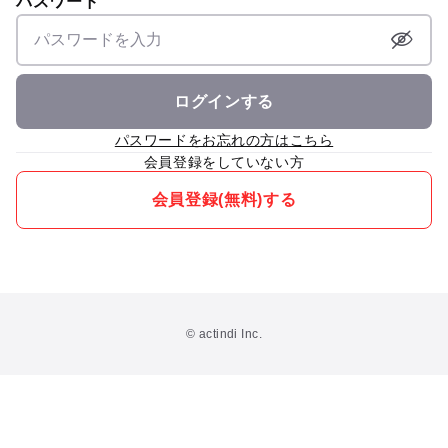
パスワード
ログインする
パスワードをお忘れの方はこちら
会員登録をしていない方
会員登録(無料)する
© actindi Inc.