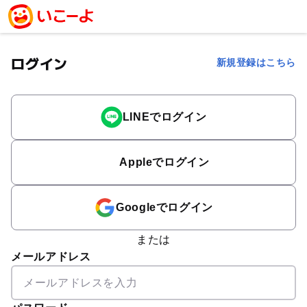
ログイン
新規登録はこちら
LINEでログイン
Appleでログイン
Googleでログイン
または
メールアドレス