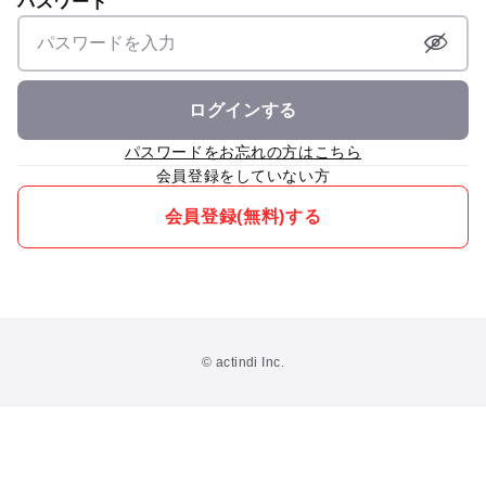
パスワード
ログインする
パスワードをお忘れの方はこちら
会員登録をしていない方
会員登録(無料)する
© actindi Inc.