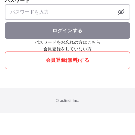
パスワード
ログインする
パスワードをお忘れの方はこちら
会員登録をしていない方
会員登録(無料)する
© actindi Inc.