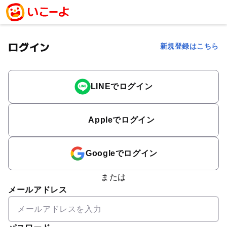
ログイン
新規登録はこちら
LINEでログイン
Appleでログイン
Googleでログイン
または
メールアドレス