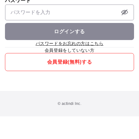
パスワード
ログインする
パスワードをお忘れの方はこちら
会員登録をしていない方
会員登録(無料)する
© actindi Inc.