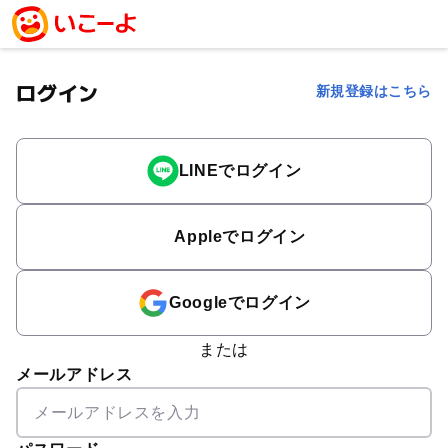
ログイン
新規登録はこちら
LINEでログイン
Appleでログイン
Googleでログイン
または
メールアドレス